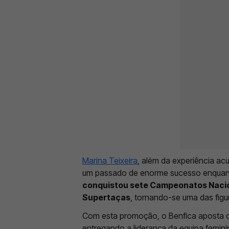
Marina Teixeira
, além da experiência ac
um passado de enorme sucesso enquan
conquistou sete Campeonatos Nacion
Supertaças
, tornando-se uma das figu
Com esta promoção, o Benfica aposta c
entregando a liderança da equipa femini