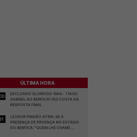
ÚLTIMA HORA
EXCLUSIVO GLORIOSO 1904 - TIAGO 
00
GABRIEL NO BENFICA? RUI COSTA DÁ 
RESPOSTA FINAL
LEONOR PINHÃO ATIRA-SE À 
31
PRESENÇA DE PROENÇA NO ESTÁDIO 
DO BENFICA: "QUEM LHE CHAME 
DESCARAMENTO..."