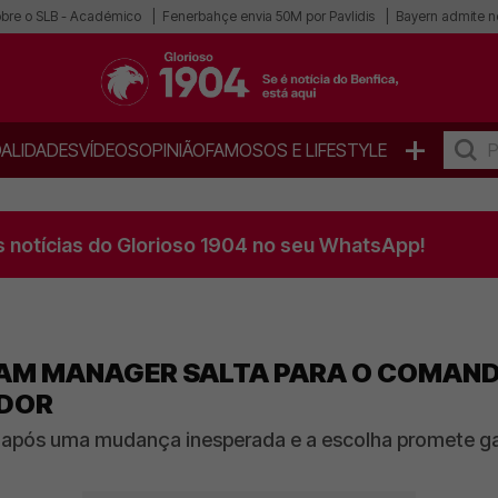
obre o SLB - Académico
Fenerbahçe envia 50M por Pavlidis
Bayern admite n
+
ALIDADES
VÍDEOS
OPINIÃO
FAMOSOS E LIFESTYLE
s notícias do Glorioso 1904 no seu WhatsApp!
AM MANAGER SALTA PARA O COMAND
ADOR
após uma mudança inesperada e a escolha promete gara