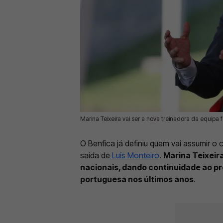
Marina Teixeira vai ser a nova treinadora da equipa
02 Jul 2026 | 17:23 |
0
O Benfica já definiu quem vai assumir 
saída de
Luís Monteiro
.
Marina Teixeira
nacionais, dando continuidade ao p
portuguesa nos últimos anos
.