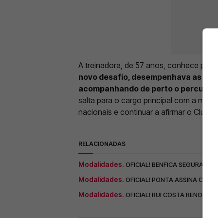
A treinadora, de 57 anos, conhece pro
novo desafio, desempenhava as fun
acompanhando de perto o percurso v
salta para o cargo principal com a mis
nacionais e continuar a afirmar o Clube
RELACIONADAS
Modalidades.
OFICIAL! BENFICA SEGURA D
Modalidades.
OFICIAL! PONTA ASSINA COM O
Modalidades.
OFICIAL! RUI COSTA RENOVA 