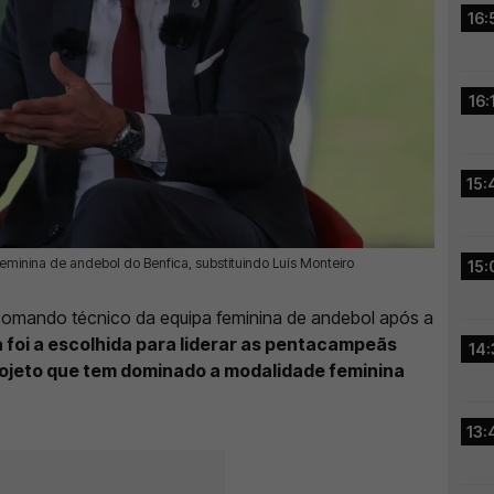
16:
16:
15:
 feminina de andebol do Benfica, substituindo Luís Monteiro
15:
o comando técnico da equipa feminina de andebol após a
 foi a escolhida para liderar as pentacampeãs
14:
rojeto que tem dominado a modalidade feminina
13: