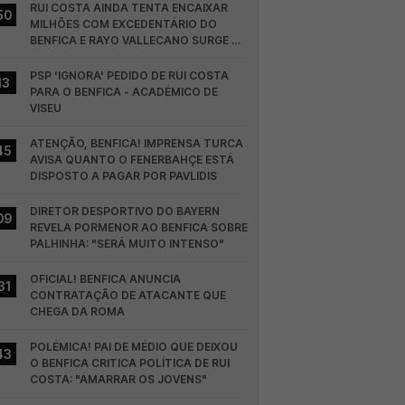
RUI COSTA AINDA TENTA ENCAIXAR 
50
MILHÕES COM EXCEDENTÁRIO DO 
BENFICA E RAYO VALLECANO SURGE NA 
CORRIDA
PSP 'IGNORA' PEDIDO DE RUI COSTA 
13
PARA O BENFICA - ACADÉMICO DE 
VISEU
ATENÇÃO, BENFICA! IMPRENSA TURCA 
45
AVISA QUANTO O FENERBAHÇE ESTÁ 
DISPOSTO A PAGAR POR PAVLIDIS
DIRETOR DESPORTIVO DO BAYERN 
09
REVELA PORMENOR AO BENFICA SOBRE 
PALHINHA: "SERÁ MUITO INTENSO"
OFICIAL! BENFICA ANUNCIA 
31
CONTRATAÇÃO DE ATACANTE QUE 
CHEGA DA ROMA
POLÉMICA! PAI DE MÉDIO QUE DEIXOU 
43
O BENFICA CRITICA POLÍTICA DE RUI 
COSTA: "AMARRAR OS JOVENS"