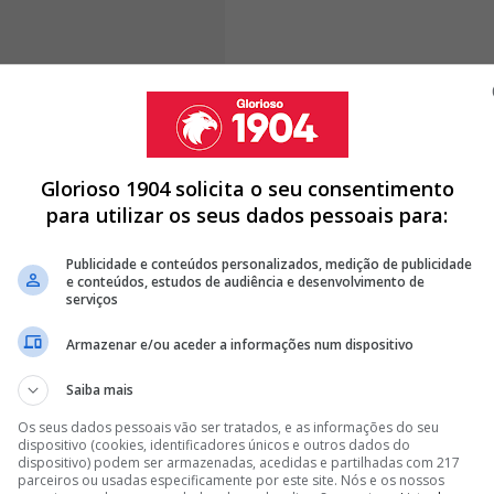
fundamente a realidade encarnada.
Antes de assumir o
ções de treinadora-adjunta e team manager,
Glorioso 1904 solicita o seu consentimento
itorioso da equipa
. Agora, segundo o jornal 'Record',
para utilizar os seus dados pessoais para:
são de manter o Benfica no topo das competições
 também nas provas europeias.
Publicidade e conteúdos personalizados, medição de publicidade
e conteúdos, estudos de audiência e desenvolvimento de
serviços
Armazenar e/ou aceder a informações num dispositivo
ESTAQUE MÁXIMO DO CAMPEONATO 2025/26
Saiba mais
 BENFICA ATÉ 2027: "É UMA RESPONSABILIDADE"
Os seus dados pessoais vão ser tratados, e as informações do seu
COM CAMISOLA 10 DO BENFICA E FECHA ACORDO
dispositivo (cookies, identificadores únicos e outros dados do
dispositivo) podem ser armazenadas, acedidas e partilhadas com 217
parceiros ou usadas especificamente por este site. Nós e os nossos
<
>