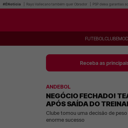
#ÉNotícia
Rayo Vallecano também quer Obrador
PSP deixa garantias s
FUTEBOL
CLUBE
MOD
Receba as principai
ANDEBOL
NEGÓCIO FECHADO! TE
APÓS SAÍDA DO TREIN
Clube tomou uma decisão de peso 
enorme sucesso