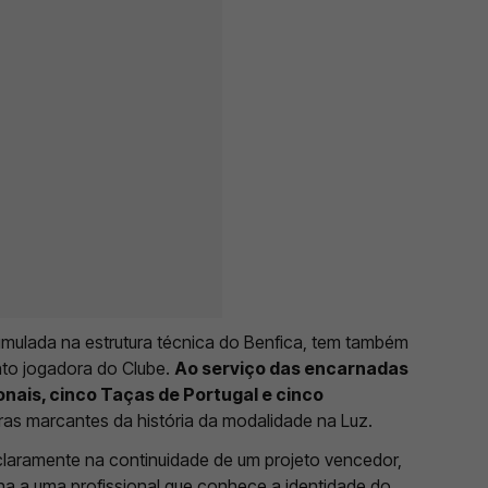
umulada na estrutura técnica do Benfica, tem também
to jogadora do Clube.
Ao serviço das encarnadas
ais, cinco Taças de Portugal e cinco
ras marcantes da história da modalidade na Luz.
laramente na continuidade de um projeto vencedor,
na a uma profissional que conhece a identidade do