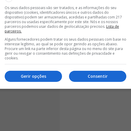
de de vir jogar para aqui.
Já tínhamos conversado
Os seus dados pessoais vão ser tratados, e as informações do seu
 a ambição está intacta. Desfrutei muito de jogar em
dispositivo (cookies, identificadores únicos e outros dados do
, a ganhar e a desfrutar em Portugal", expressou a
dispositivo) podem ser armazenadas, acedidas e partilhadas com 217
parceiros ou usadas especificamente por este site. Nós e os nossos
ios do Clube.
parceiros podemos usar dados de geolocalização precisos.
Lista de
parceiros.
Alguns fornecedores podem tratar os seus dados pessoais com base no
interesse legítimo, ao qual se pode opor gerindo as opções abaixo.
Procure um link na parte inferior desta página ou no menu do site para
gerir ou revogar o consentimento nas definições de privacidade e
cookies.
Gerir opções
Consentir