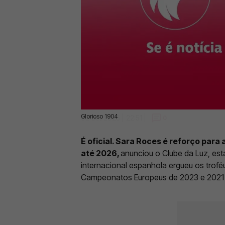
Glorioso 1904
02 Set 2025 | 22:51 |
0
É oficial. Sara Roces é reforço para
até 2026,
anunciou o Clube da Luz, est
internacional espanhola ergueu os tro
Campeonatos Europeus de 2023 e 2021 e