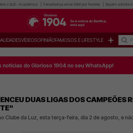
obre o SLB - Académico
Fenerbahçe envia 50M por Pavlidis
Bayern admite n
+
ALIDADES
VÍDEOS
OPINIÃO
FAMOSOS E LIFESTYLE
s notícias do Glorioso 1904 no seu WhatsApp!
VENCEU DUAS LIGAS DOS CAMPEÕES R
TE"
 Clube da Luz, esta terça-feira, dia 2 de agosto, e não