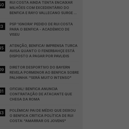
RUI COSTA AINDA TENTA ENCAIXAR 
50
MILHÕES COM EXCEDENTÁRIO DO 
BENFICA E RAYO VALLECANO SURGE NA 
CORRIDA
PSP 'IGNORA' PEDIDO DE RUI COSTA 
13
PARA O BENFICA - ACADÉMICO DE 
VISEU
ATENÇÃO, BENFICA! IMPRENSA TURCA 
45
AVISA QUANTO O FENERBAHÇE ESTÁ 
DISPOSTO A PAGAR POR PAVLIDIS
DIRETOR DESPORTIVO DO BAYERN 
09
REVELA PORMENOR AO BENFICA SOBRE 
PALHINHA: "SERÁ MUITO INTENSO"
OFICIAL! BENFICA ANUNCIA 
31
CONTRATAÇÃO DE ATACANTE QUE 
CHEGA DA ROMA
POLÉMICA! PAI DE MÉDIO QUE DEIXOU 
43
O BENFICA CRITICA POLÍTICA DE RUI 
COSTA: "AMARRAR OS JOVENS"