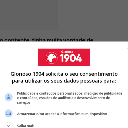
o contente, tinha muita vontade de
Glorioso 1904 solicita o seu consentimento
para utilizar os seus dados pessoais para:
ACIONAL DE FORMA ÉPICA; ÁGUIAS ESTIVERAM E PERDER 3-1 E
Publicidade e conteúdos personalizados, medição de publicidade
ICA AOS 24 ANOS E RUMA AO LÍDER DA LIGA ESPANHOLA
e conteúdos, estudos de audiência e desenvolvimento de
serviços
 MÍNIMA E GARANTE PRIMEIRO TROFÉU DA TEMPORADA (VÍDEO)
Armazenar e/ou aceder a informações num dispositivo
<
>
Saiba mais