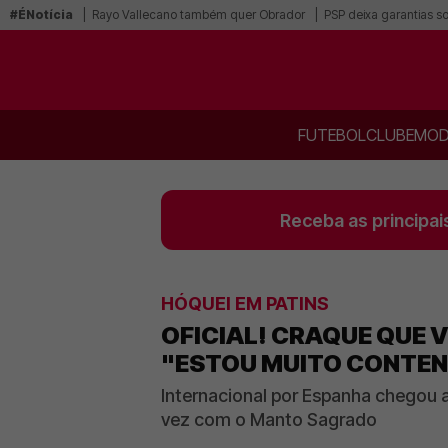
#ÉNotícia
Rayo Vallecano também quer Obrador
PSP deixa garantias s
FUTEBOL
CLUBE
MOD
Receba as principai
HÓQUEI EM PATINS
OFICIAL! CRAQUE QUE 
"ESTOU MUITO CONTEN
Internacional por Espanha chegou ao
vez com o Manto Sagrado