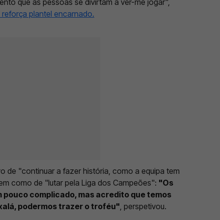
 tento que as pessoas se divirtam a ver-me jogar",
eforça plantel encarnado.
vo de "continuar a fazer história, como a equipa tem
bem como de "lutar pela Liga dos Campeões":
"Os
m pouco complicado, mas acredito que temos
 oxalá, podermos trazer o troféu"
, perspetivou.