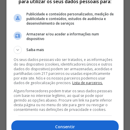
para utilizar os seus dados pessoais para:
pelo GLORIOSO 1904.
”
Sejam bem-vindos! Esta
é uma casa aberta a todos os Benfiquistas e, a
Publicidade e conteúdos personalizados, medição de
publicidade e conteúdos, estudos de audiência e
partir de agora, já sabe: “Se é notícia do
desenvolvimento de serviços
Benfica, está aqui.
Armazenar e/ou aceder a informações num
dispositivo
Saiba mais
Os seus dados pessoais vão ser tratados, e as informações
do seu dispositivo (cookies, identificadores únicos e outros
dados do dispositivo) podem ser armazenadas, acedidas e
partilhadas com 217 parceiros ou usadas especificamente
por este site. Nós e os nossos parceiros podemos usar
dados de geolocalização precisos.
Lista de parceiros.
Alguns fornecedores podem tratar os seus dados pessoais
com base no interesse legítimo, ao qual se pode opor
gerindo as opções abaixo. Procure um link na parte inferior
desta página ou no menu do site para gerir ou revogar o
consentimento nas definições de privacidade e cookies.
Consentir