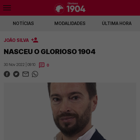
NOTÍCIAS
MODALIDADES
ÚLTIMA HORA
JOÃO SILVA
 - Hearts
Trubin manda indireta aos adeptos do Benfica
Prestianni confiant
NASCEU O GLORIOSO 1904
30 Nov 2022 | 09:10
0