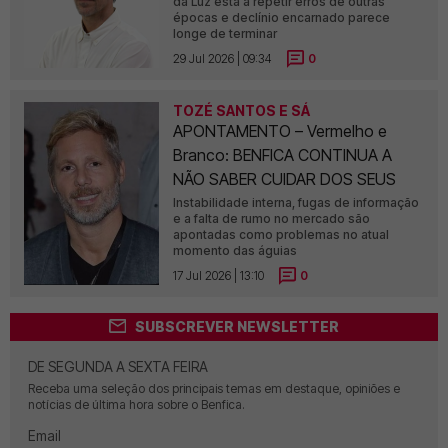
da Luz está a repetir erros de outras
épocas e declínio encarnado parece
longe de terminar
29 Jul 2026 | 09:34
0
TOZÉ SANTOS E SÁ
APONTAMENTO – Vermelho e
Branco: BENFICA CONTINUA A
NÃO SABER CUIDAR DOS SEUS
Instabilidade interna, fugas de informação
e a falta de rumo no mercado são
apontadas como problemas no atual
momento das águias
17 Jul 2026 | 13:10
0
SUBSCREVER NEWSLETTER
DE SEGUNDA A SEXTA FEIRA
Receba uma seleção dos principais temas em destaque, opiniões e
notícias de última hora sobre o Benfica.
Email