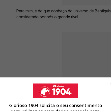
Para mim, e do que conheço do universo de Benfiquis
considerado por nós o grande rival.
Glorioso 1904 solicita o seu consentimento