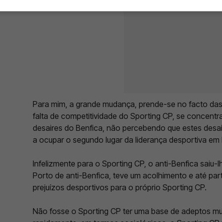
Para mim, a grande mudança, prende-se no facto das
falta de competitividade do Sporting CP, se concentr
desaires do Benfica, não percebendo que estes desa
a ocupar o segundo lugar da liderança desportiva em 
Infelizmente para o Sporting CP, o anti-Benfica saiu-l
Porto de anti-Benfica, teve um acolhimento e até pa
prejuízos desportivos para o próprio Sporting CP.
Não fosse o Sporting CP ter uma base de adeptos mui