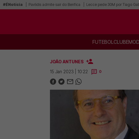
#ÉNotícia
Pavlidis admite sair do Benfica
Lecce pede 30M por Tiago Gab
FUTEBOL
CLUBE
MOD
JOÃO ANTUNES
15 Jan 2023 | 10:22
0