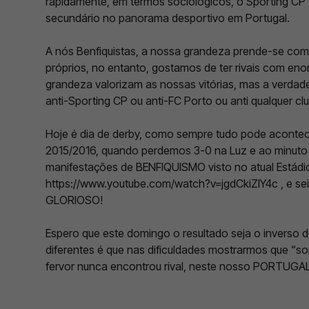
rapidamente, em termos sociológicos, o Sporting CP
secundário no panorama desportivo em Portugal.
A nós Benfiquistas, a nossa grandeza prende-se com
próprios, no entanto, gostamos de ter rivais com e
grandeza valorizam as nossas vitórias, mas a verda
anti-Sporting CP ou anti-FC Porto ou anti qualquer cl
Hoje é dia de derby, como sempre tudo pode acontec
2015/2016, quando perdemos 3-0 na Luz e ao minuto
manifestações de BENFIQUISMO visto no atual Estádio
https://www.youtube.com/watch?v=jgdCkiZlY4c , e se
GLORIOSO!
Espero que este domingo o resultado seja o inverso d
diferentes é que nas dificuldades mostrarmos que “so
fervor nunca encontrou rival, neste nosso PORTUGAL