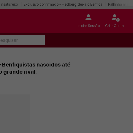
 insatisfeito
Exclusivo confirmado - Hedberg deixa o Benfica
Palhinha mais p
Iniciar Sessão
Criar Conta
 Benfiquistas nascidos até
 grande rival.