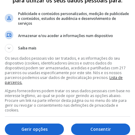
para utilizar os seus dados pessoais para:
Publicidade e conteúdos personalizados, medição de publicidade
e conteúdos, estudos de audiência e desenvolvimento de
serviços
Armazenar e/ou aceder a informações num dispositivo
Saiba mais
Os seus dados pessoais vão ser tratados, e as informações do seu
dispositivo (cookies, identificadores únicos e outros dados do
dispositivo) podem ser armazenadas, acedidas e partilhadas com 217
parceiros ou usadas especificamente por este site. Nós e os nossos
parceiros podemos usar dados de geolocalização precisos.
Lista de
parceiros.
Sociologicamente, ainda hoje é o que se aproxima m
Alguns fornecedores podem tratar os seus dados pessoais com base no
interesse legítimo, ao qual se pode opor gerindo as opções abaixo.
espalhados pelo país, no entanto, muito mudou este r
Procure um link na parte inferior desta página ou no menu do site para
gerir ou revogar o consentimento nas definições de privacidade e
cookies.
Gerir opções
Consentir