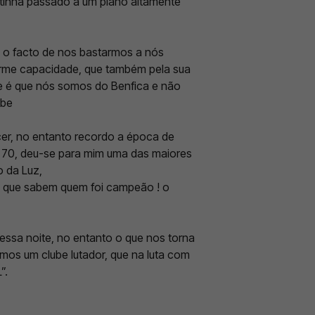
 tinha passado a um plano altamente
 o facto de nos bastarmos a nós
norme capacidade, que também pela sua
de é que nós somos do Benfica e não
ube
er, no entanto recordo a época de
 70, deu-se para mim uma das maiores
 da Luz,
i que sabem quem foi campeão ! o
essa noite, no entanto o que nos torna
mos um clube lutador, que na luta com
”.