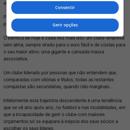
aumento dos preços para a próxima época.
Consentir
Podia continuar a dar exemplos, mas acho que já
perceberam.
Gerir opções
O Benfica de hoje é cada vez mais isto: um clube-empresa
sem alma, sempre virado para o euro fácil e de costas para
o seu maior ativo: uma gigante e cansada massa
associativa.
Um clube liderado por pessoas que não entendem que,
comparadas com vitórias e títulos, todas as restantes
conquistas são secundárias, quando não marginais.
Infelizmente esta trajetória descendente é uma tendência
que se vê ano após ano, no futebol e nas modalidades, em
que a incapacidade de gerir o clube com maiores
orçamentos só se equipara à inépcia dos seus sócios a
escolher os seus líderes.