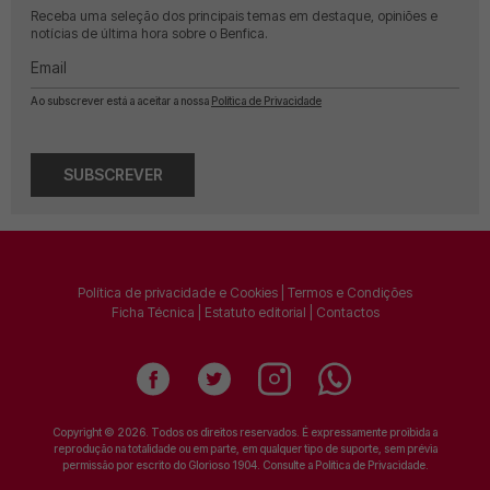
Receba uma seleção dos principais temas em destaque, opiniões e
notícias de última hora sobre o Benfica.
Email
Ao subscrever está a aceitar a nossa
Política de Privacidade
SUBSCREVER
Política de privacidade e Cookies
|
Termos e Condições
Ficha Técnica
|
Estatuto editorial
|
Contactos
Copyright © 2026. Todos os direitos reservados. É expressamente proibida a
reprodução na totalidade ou em parte, em qualquer tipo de suporte, sem prévia
permissão por escrito do Glorioso 1904. Consulte a
Política de Privacidade
.