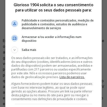
Glorioso 1904 solicita o seu consentimento
para utilizar os seus dados pessoais para:
Publicidade e conteúdos personalizados, medição de
publicidade e conteúdos, estudos de audiência e
desenvolvimento de serviços
Armazenar e/ou aceder a informações num
Esta é, no entanto, uma época paradigmática do que é hoje
dispositivo
o Benfica: em vez de títulos e vitórias, celebram-se
Saiba mais
aberrações estatísticas como terceiros lugares invictos ou
golos de guarda-redes no último minuto de um jogo; em
Os seus dados pessoais vão ser tratados, e as informações
do seu dispositivo (cookies, identificadores únicos e outros
vez de promover o apoio orgânico dos adeptos ao clube,
dados do dispositivo) podem ser armazenadas, acedidas e
pede-se para gritar em uníssono o nome de um
partilhadas com 217 parceiros ou usadas especificamente
por este site. Nós e os nossos parceiros podemos usar
patrocinador; em vez de se vender camisolas com as
dados de geolocalização precisos.
Lista de parceiros.
quinas na manga, vendem-se camisolas a celebrar um golo
Alguns fornecedores podem tratar os seus dados pessoais
ao Real Madrid; em vez de reforçar o acesso da Benfica TV
com base no interesse legítimo, ao qual se pode opor
gerindo as opções abaixo. Procure um link na parte inferior
a mais adeptos, cria-se uma rádio que nem licença para
desta página ou no menu do site para gerir ou revogar o
emitir em FM tem; em vez de se promover a assiduidade ao
consentimento nas definições de privacidade e cookies.
estádio com vitórias e bom futebol, castiga-se com