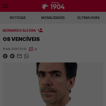
NOTÍCIAS
MODALIDADES
ÚLTIMA HORA
BERNARDO ALEGRA
fica renova com Santiago Alves
Jan Virgili ruma ao Club Brugge
Andrea Fal
OS VENCÍVEIS
18 Mai 2026 | 03:00
0