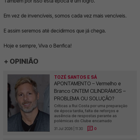
Também por isso esta época é um logro.
Em vez de invencíveis, somos cada vez mais vencíveis.
E assim seremos até decidirmos que já chega.
Hoje e sempre, Viva o Benfica!
+ OPINIÃO
TOZÉ SANTOS E SÁ
APONTAMENTO – Vermelho e
Branco ONTEM CILINDRÁMOS –
PROBLEMA OU SOLUÇÃO?
Críticas a Rui Costa por uma preparação
de época tardia, falta de reforços e
ausência de respostas perante as
polémicas do Clube encarnado
31 Jul 2026 | 11:30
0