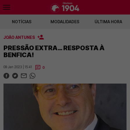
NOTÍCIAS
MODALIDADES
ÚLTIMA HORA
JOÃO ANTUNES
o
Fenerbahçe envia 50M por Pavlidis
Bayern admite negociações com o Ben
PRESSÃO EXTRA… RESPOSTA À
BENFICA!
09 Jan 2023 | 15:41
0