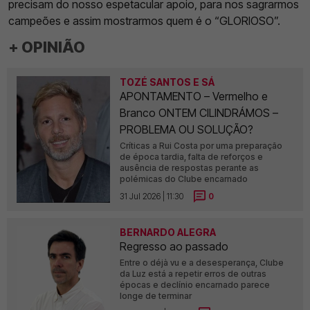
precisam do nosso espetacular apoio, para nos sagrarmos
campeões e assim mostrarmos quem é o “GLORIOSO”.
+ OPINIÃO
TOZÉ SANTOS E SÁ
APONTAMENTO – Vermelho e
Branco ONTEM CILINDRÁMOS –
PROBLEMA OU SOLUÇÃO?
Críticas a Rui Costa por uma preparação
de época tardia, falta de reforços e
ausência de respostas perante as
polémicas do Clube encarnado
31 Jul 2026 | 11:30
0
BERNARDO ALEGRA
Regresso ao passado
Entre o déjà vu e a desesperança, Clube
da Luz está a repetir erros de outras
épocas e declínio encarnado parece
longe de terminar