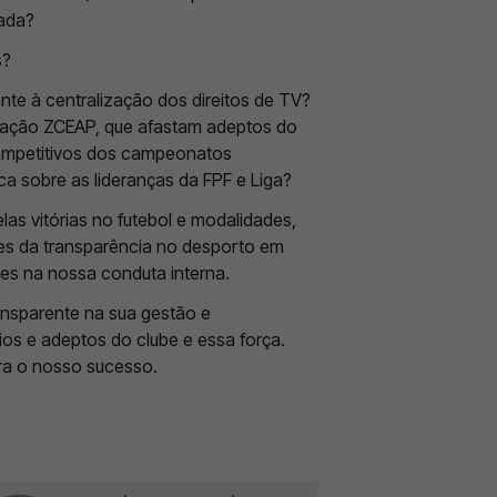
uada?
s?
nte à centralização dos direitos de TV?
nação ZCEAP, que afastam adeptos do
competitivos dos campeonatos
ca sobre as lideranças da FPF e Liga?
as vitórias no futebol e modalidades,
es da transparência no desporto em
res na nossa conduta interna.
ansparente na sua gestão e
os e adeptos do clube e essa força.
ra o nosso sucesso.