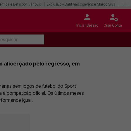
enfica e Betis por Ivanovic
Exclusivo - Dahl não convence Marco Silva
Turqu
Iniciar Sessão
Criar Conta
m alicerçado pelo regresso, em
manas sem jogos de futebol do Sport
a à competição oficial. Os últimos meses
formance igual.