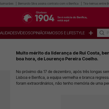
 Guimarães
Bernardo Silva assina contrato com o Benfica
Tira-teimas entre B
+
ALIDADES
VÍDEOS
OPINIÃO
FAMOSOS E LIFESTYLE
Muito mérito da liderança de Rui Costa, be
boa hora, de Lourenço Pereira Coelho.
No próximo dia 17 de dezembro, após três longas se
Lisboa e Benfica, a equipa vermelha e branca regress
foram extraordinários, não tenho memória de uma per