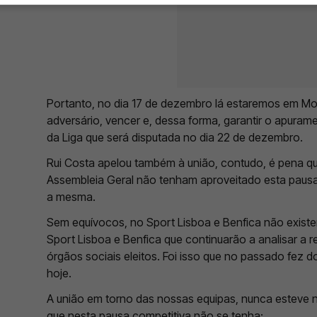
Portanto, no dia 17 de dezembro lá estaremos em Mo
adversário, vencer e, dessa forma, garantir o apuram
da Liga que será disputada no dia 22 de dezembro.
Rui Costa apelou também à união, contudo, é pena q
Assembleia Geral não tenham aproveitado esta pausa
a mesma.
Sem equívocos, no Sport Lisboa e Benfica não existe
Sport Lisboa e Benfica que continuarão a analisar a re
órgãos sociais eleitos. Foi isso que no passado fez d
hoje.
A união em torno das nossas equipas, nunca esteve 
que nesta pausa competitiva não se tenha: