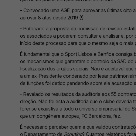
- Convocado uma AGE, para aprovar as últimas oito a
aprovar 8 atas desde 2019 (!).
- Publicado a proposta da comissão de revisão estatu
os associados a poderem consultar e analisar e, por o
início deste processo para que o mesmo seja o mais p
É fundamental que o Sport Lisboa e Benfica consiga b
os mecanismos que garantam o controlo da SAD do 
fiscalização dos órgãos sociais. Não é aceitável que
a um ex-Presidente condenado por lesar patrimonialm
de funções foi detido pendendo sobre ele acusação si
- Revelado os resultados da auditoria aos 55 contra
direção. Não foi esta a auditoria que o clube deveria t
forense exaustiva a todo o universo empresarial do S
que um congénere europeu, FC Barcelona, fez.
É necessário perceber quem é que validou contrataçõ
o Departamento de
Scouting
? Quantos relatórios for