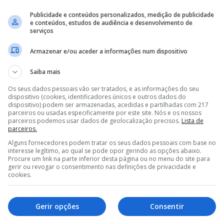
Publicidade e conteúdos personalizados, medição de publicidade
Mas o futebol é o momento e os meses anteriores só
e conteúdos, estudos de audiência e desenvolvimento de
serviços
o Sport Lisboa e Benfica conquistar o 38.º campeonat
da Liga e se na Europa mantiver vivo o sonho de ir o 
Armazenar e/ou aceder a informações num dispositivo
queremos é que o sonho se concretize em Istambul c
Cosme Damião.
Saiba mais
O pedido de moderação efetuado ontem pelo Preside
Os seus dados pessoais vão ser tratados, e as informações do seu
dispositivo (cookies, identificadores únicos e outros dados do
momento desportivo, mas assumindo que ainda exist
dispositivo) podem ser armazenadas, acedidas e partilhadas com 217
por isso necessário manter o foco em todas as partid
parceiros ou usadas especificamente por este site. Nós e os nossos
parceiros podemos usar dados de geolocalização precisos.
Lista de
engrandeceu o Sport Lisboa e Benfica: O jogo mais i
parceiros.
próximo.
Alguns fornecedores podem tratar os seus dados pessoais com base no
interesse legítimo, ao qual se pode opor gerindo as opções abaixo.
Procure um link na parte inferior desta página ou no menu do site para
gerir ou revogar o consentimento nas definições de privacidade e
cookies.
Gerir opções
Consentir