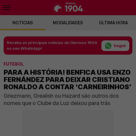
NOTÍCIAS
MODALIDADES
ÚLTIMA HORA
Receba as principais notícias do Glorioso 1904
Seguir
no seu WhatsApp!
FUTEBOL
PARA A HISTÓRIA! BENFICA USA ENZO
FERNÁNDEZ PARA DEIXAR CRISTIANO
RONALDO A CONTAR ‘CARNEIRINHOS’
Griezmann, Grealish ou Hazard são outros dos
nomes que o Clube da Luz deixou para trás