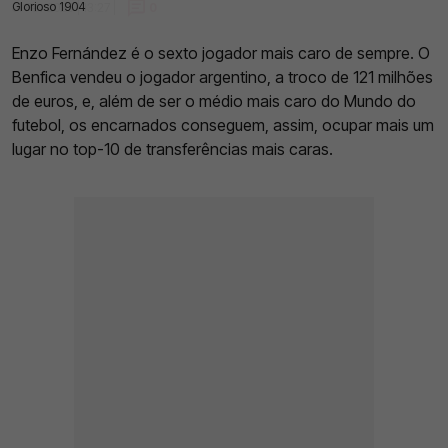
Glorioso 1904
01 Fev 2023 | 13:27 |
0
Enzo Fernández é o sexto jogador mais caro de sempre. O
Benfica vendeu o jogador argentino, a troco de 121 milhões
de euros, e, além de ser o médio mais caro do Mundo do
futebol, os encarnados conseguem, assim, ocupar mais um
lugar no top-10 de transferências mais caras.