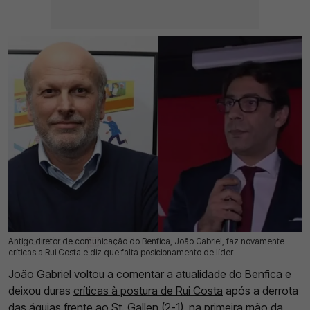
Antigo diretor de comunicação do Benfica, João Gabriel, faz novamente
26 Jul 2026 | 17:28 |
0
críticas a Rui Costa e diz que falta posicionamento de líder
João Gabriel voltou a comentar a atualidade do Benfica e
deixou duras
críticas à postura de Rui Costa
após a derrota
das águias frente ao St. Gallen (2-1), na primeira mão da