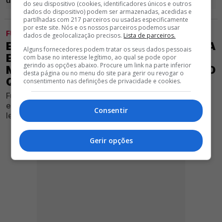
do seu dispositivo (cookies, identificadores únicos e outros
dados do dispositivo) podem ser armazenadas, acedidas e
partilhadas com 217 parceiros ou usadas especificamente
por este site. Nós e os nossos parceiros podemos usar
FUTEBOL
dados de geolocalização precisos.
Lista de parceiros.
EXCLUSIVO GLORIOSO 1904 - BENFICA
Alguns fornecedores podem tratar os seus dados pessoais
ESTÁ DE OLHO EM GÉNIO DO
com base no interesse legítimo, ao qual se pode opor
gerindo as opções abaixo. Procure um link na parte inferior
MARÍTIMO, MAS SPORTING TAMBÉM O
desta página ou no menu do site para gerir ou revogar o
QUER
consentimento nas definições de privacidade e cookies.
Futebolista dos verde-rubros agrada à estrutura
encarnada, mas interesse de vários clubes, como os
Consentir
leões, dificulta eventual negócio
Gerir opções