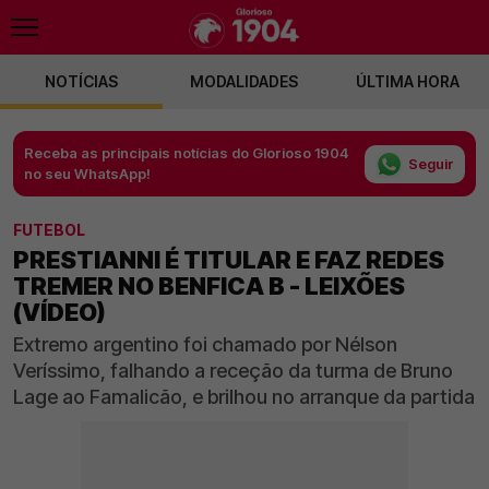
NOTÍCIAS
MODALIDADES
ÚLTIMA HORA
Receba as principais notícias do Glorioso 1904
Seguir
no seu WhatsApp!
FUTEBOL
PRESTIANNI É TITULAR E FAZ REDES
TREMER NO BENFICA B - LEIXÕES
(VÍDEO)
Extremo argentino foi chamado por Nélson
Veríssimo, falhando a receção da turma de Bruno
Lage ao Famalicão, e brilhou no arranque da partida