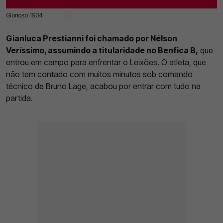
Glorioso 1904
17 Jan 2025 | 17:23 |
0
Gianluca Prestianni foi chamado por Nélson
Veríssimo, assumindo a titularidade no Benfica B,
que
entrou em campo para enfrentar o Leixões. O atleta, que
não tem contado com muitos minutos sob comando
técnico de Bruno Lage, acabou por entrar com tudo na
partida.