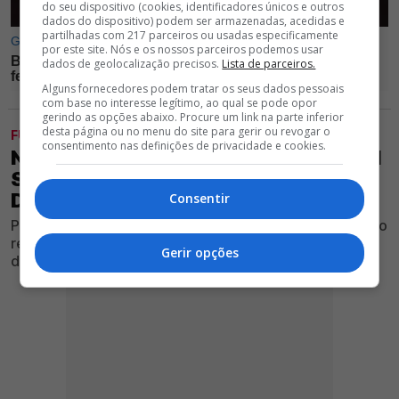
do seu dispositivo (cookies, identificadores únicos e outros
dados do dispositivo) podem ser armazenadas, acedidas e
partilhadas com 217 parceiros ou usadas especificamente
por este site. Nós e os nossos parceiros podemos usar
dados de geolocalização precisos.
Lista de parceiros.
Alguns fornecedores podem tratar os seus dados pessoais
com base no interesse legítimo, ao qual se pode opor
gerindo as opções abaixo. Procure um link na parte inferior
desta página ou no menu do site para gerir ou revogar o
FUTEBOL
consentimento nas definições de privacidade e cookies.
NEGÓCIO FECHADO! JHON DURÁN VAI
SER DO BENFICA; CONFIRA OS
DETALHES
Consentir
Ponta de lança do Al Nassr prepara-se para ser o quarto
reforço do Clube vermelho e branco para a temporada
Gerir opções
desportiva 2026/27