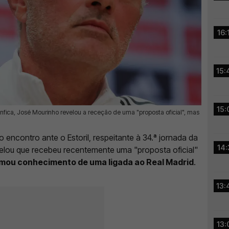
16:
15:
15:
enfica, José Mourinho revelou a receção de uma "proposta oficial", mas
encontro ante o Estoril, respeitante à 34.ª jornada da
14:
elou que recebeu recentemente uma "proposta oficial"
mou conhecimento de uma ligada ao Real Madrid
.
13:
13: