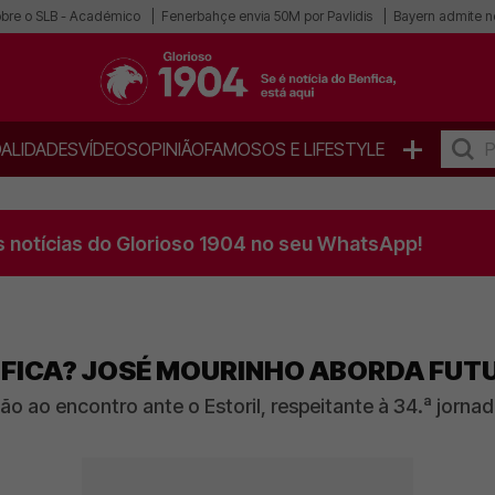
obre o SLB - Académico
Fenerbahçe envia 50M por Pavlidis
Bayern admite n
+
ALIDADES
VÍDEOS
OPINIÃO
FAMOSOS E LIFESTYLE
s notícias do Glorioso 1904 no seu WhatsApp!
FICA? JOSÉ MOURINHO ABORDA FUT
ão ao encontro ante o Estoril, respeitante à 34.ª jorn