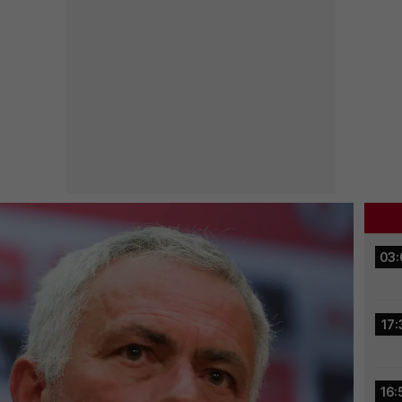
03:
17:
16: