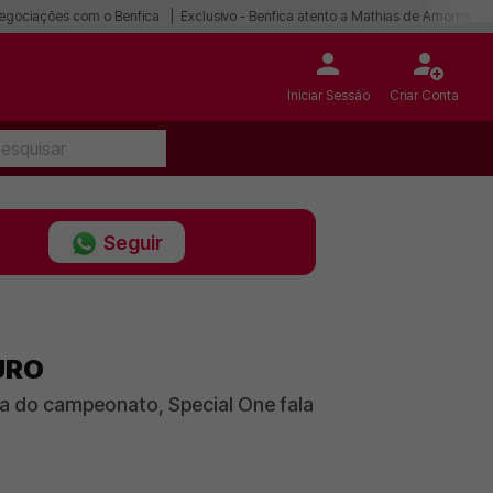
egociações com o Benfica
Exclusivo - Benfica atento a Mathias de Amorim
Iniciar Sessão
Criar Conta
Seguir
URO
ada do campeonato, Special One fala