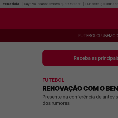
#ÉNotícia
Rayo Vallecano também quer Obrador
PSP deixa garantias s
FUTEBOL
CLUBE
MOD
Receba as principai
FUTEBOL
RENOVAÇÃO COM O BEN
Presente na conferência de antevis
dos rumores