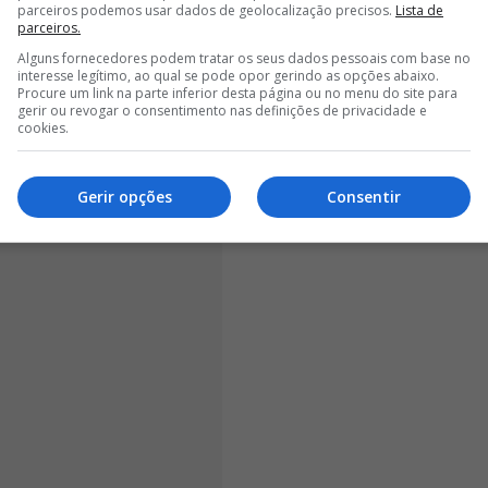
parceiros podemos usar dados de geolocalização precisos.
Lista de
, começou por dizer.
parceiros.
Alguns fornecedores podem tratar os seus dados pessoais com base no
interesse legítimo, ao qual se pode opor gerindo as opções abaixo.
Procure um link na parte inferior desta página ou no menu do site para
gerir ou revogar o consentimento nas definições de privacidade e
cookies.
Gerir opções
Consentir