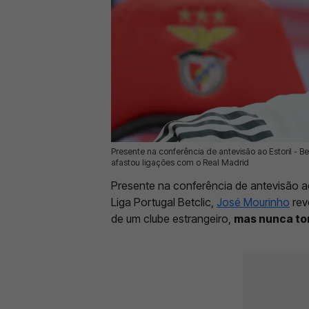
Presente na conferência de antevisão ao Estoril - B
15 Mai 2026 | 11:11 |
0
afastou ligações com o Real Madrid
Presente na conferência de antevisão ao 
Liga Portugal Betclic,
José Mourinho
rev
de um clube estrangeiro,
mas nunca to