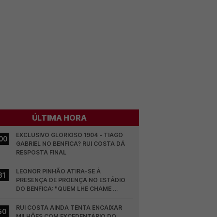
ÚLTIMA HORA
EXCLUSIVO GLORIOSO 1904 - TIAGO 
00
GABRIEL NO BENFICA? RUI COSTA DÁ 
RESPOSTA FINAL
LEONOR PINHÃO ATIRA-SE À 
31
PRESENÇA DE PROENÇA NO ESTÁDIO 
DO BENFICA: "QUEM LHE CHAME 
DESCARAMENTO..."
RUI COSTA AINDA TENTA ENCAIXAR 
50
MILHÕES COM EXCEDENTÁRIO DO 