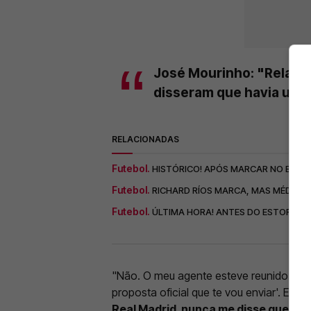
José Mourinho: "Relati
disseram que havia uma
RELACIONADAS
Futebol.
HISTÓRICO! APÓS MARCAR NO ESTORI
Futebol.
RICHARD RÍOS MARCA, MAS MÉDIO DO
Futebol.
ÚLTIMA HORA! ANTES DO ESTORIL –
"Não. O meu agente esteve reunido co
proposta oficial que te vou enviar'. Eu 
Real Madrid, nunca me disse que ha