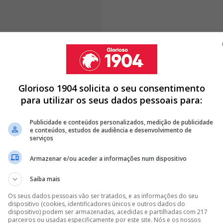
vamente ao Real Madrid, nunca me
 proposta para me mostrar"
Glorioso 1904 solicita o seu consentimento
para utilizar os seus dados pessoais para:
L - BENFICA, RAFA SILVA ALCANÇA FEITO ÉPICO
Publicidade e conteúdos personalizados, medição de publicidade
e conteúdos, estudos de audiência e desenvolvimento de
 BENFICA PEDE... PERDÃO: "PEÇO DESCULPA"
serviços
 BENFICA, OTAMENDI INFORMA MOURINHO SOBRE O SEU FUTURO
Armazenar e/ou aceder a informações num dispositivo
<
>
Saiba mais
Os seus dados pessoais vão ser tratados, e as informações do seu
m o
Sport Lisboa e Benfica
e disse-me 'tenho uma
dispositivo (cookies, identificadores únicos e outros dados do
disse 'não quero, envia-me domingo'.
Relativamente ao
dispositivo) podem ser armazenadas, acedidas e partilhadas com 217
parceiros ou usadas especificamente por este site. Nós e os nossos
via uma proposta para me mostrar
. Mas se me