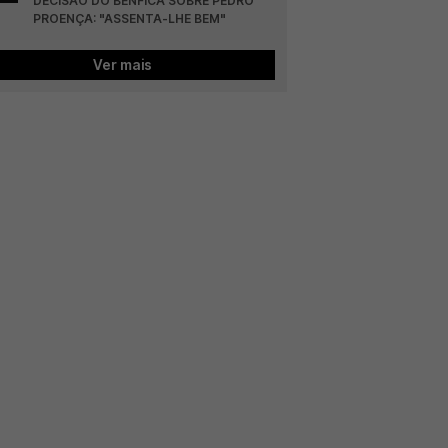
DECISÃO DO BENFICA SOBRE PEDRO 
PROENÇA: "ASSENTA-LHE BEM"
Ver mais