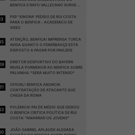
BENFICA E RAYO VALLECANO SURGE NA 
CORRIDA
PSP 'IGNORA' PEDIDO DE RUI COSTA 
13
PARA O BENFICA - ACADÉMICO DE 
VISEU
ATENÇÃO, BENFICA! IMPRENSA TURCA 
45
AVISA QUANTO O FENERBAHÇE ESTÁ 
DISPOSTO A PAGAR POR PAVLIDIS
DIRETOR DESPORTIVO DO BAYERN 
09
REVELA PORMENOR AO BENFICA SOBRE 
PALHINHA: "SERÁ MUITO INTENSO"
OFICIAL! BENFICA ANUNCIA 
31
CONTRATAÇÃO DE ATACANTE QUE 
CHEGA DA ROMA
POLÉMICA! PAI DE MÉDIO QUE DEIXOU 
43
O BENFICA CRITICA POLÍTICA DE RUI 
COSTA: "AMARRAR OS JOVENS"
JOÃO GABRIEL APLAUDE ALEGADA 
00