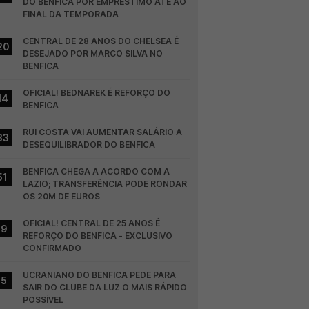
DO BENFICA POR EMPRÉSTIMO ATÉ AO 
FINAL DA TEMPORADA
CENTRAL DE 28 ANOS DO CHELSEA É 
20
DESEJADO POR MARCO SILVA NO 
BENFICA
OFICIAL! BEDNAREK É REFORÇO DO 
14
BENFICA
RUI COSTA VAI AUMENTAR SALÁRIO A 
33
DESEQUILIBRADOR DO BENFICA
BENFICA CHEGA A ACORDO COM A 
51
LAZIO; TRANSFERÊNCIA PODE RONDAR 
OS 20M DE EUROS
OFICIAL! CENTRAL DE 25 ANOS É 
19
REFORÇO DO BENFICA - EXCLUSIVO 
CONFIRMADO
UCRANIANO DO BENFICA PEDE PARA 
15
SAIR DO CLUBE DA LUZ O MAIS RÁPIDO 
POSSÍVEL