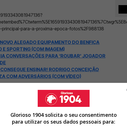
1659193343081947136?
eetembed%7Ctwterm%5E1659193343081947136%7Ctwgr%5E8c
a-principal-para-a-proxima-epoca-fotos%2F988138
 NOVO ALEGADO EQUIPAMENTO DO BENFICA
 E SPORTING (COM IMAGEM)
NICIA CONVERSAÇÕES PARA ‘ROUBAR’ JOGADOR
UDE
A CONSEGUE ENSINAR! RODRIGO CONCEIÇÃO
OZA COM ADVERSÁRIOS (COM VÍDEO)
Glorioso 1904 solicita o seu consentimento
para utilizar os seus dados pessoais para: