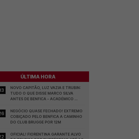
ÚLTIMA HORA
NOVO CAPITÃO, LUZ VAZIA E TRUBIN: 
33
TUDO O QUE DISSE MARCO SILVA 
ANTES DE BENFICA - ACADÉMICO 
VISEU
NEGÓCIO QUASE FECHADO! EXTREMO 
26
COBIÇADO PELO BENFICA A CAMINHO 
DO CLUB BRUGGE POR 12M
OFICIAL! FIORENTINA GARANTE ALVO 
22