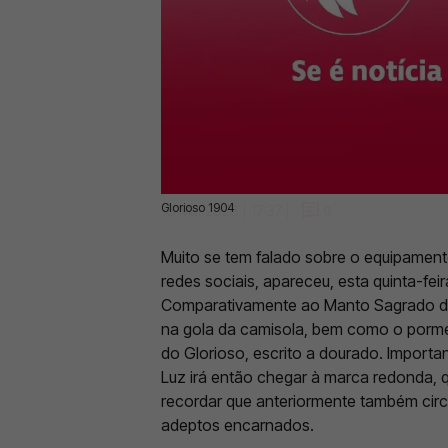
Glorioso 1904
18 Mai 2023 | 17:37 |
0
Muito se tem falado sobre o equipament
redes sociais, apareceu, esta quinta-feir
Comparativamente ao Manto Sagrado da 
na gola da camisola, bem como o porme
do Glorioso, escrito a dourado. Importa
Luz irá então chegar à marca redonda, 
recordar que anteriormente também cir
adeptos encarnados.