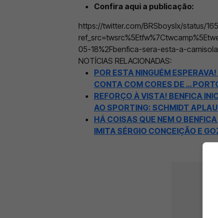
Confira aqui a publicação:
https://twitter.com/BRSboyslx/status/
ref_src=twsrc%5Etfw%7Ctwcamp%5Etw
05-18%2Fbenfica-sera-esta-a-camisol
NOTÍCIAS RELACIONADAS:
POR ESTA NINGUÉM ESPERAVA!
CONTA COM CORES DE … PORTO
REFORÇO À VISTA! BENFICA I
AO SPORTING: SCHMIDT APLA
HÁ COISAS QUE NEM O BENFIC
IMITA SÉRGIO CONCEIÇÃO E G