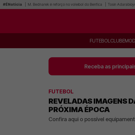
#ÉNotícia
M. Bednarek é reforço no voleibol do Benfica
Tosin Adarabioy
FUTEBOL
CLUBE
MOD
Receba as principai
FUTEBOL
REVELADAS IMAGENS D
PRÓXIMA ÉPOCA
Confira aqui o possível equipamen