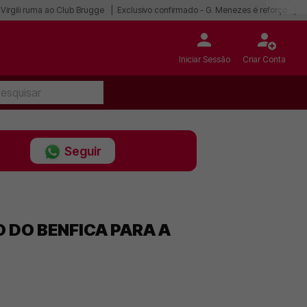
Virgili ruma ao Club Brugge
Exclusivo confirmado - G. Menezes é reforço
I
Iniciar Sessão
Criar Conta
Seguir
 DO BENFICA PARA A