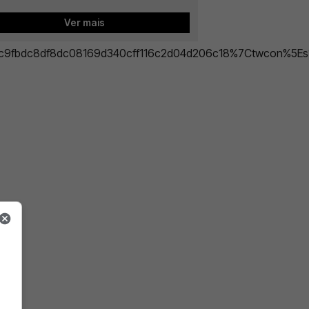
Ver mais
9fbdc8df8dc08169d340cff116c2d04d206c18%7Ctwcon%5Es1_