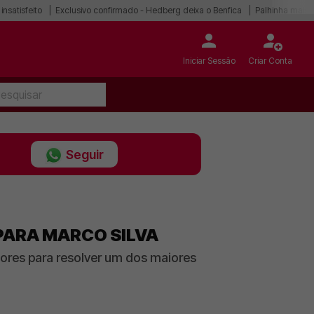
 insatisfeito
Exclusivo confirmado - Hedberg deixa o Benfica
Palhinha mais p
Iniciar Sessão
Criar Conta
Seguir
 PARA MARCO SILVA
ores para resolver um dos maiores