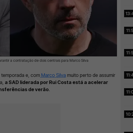
13:
11:
11:
antir a contratação de dois centrais para Marco Silva
a temporada e, com
Marco Silva
muito perto de assumir
11:
da,
a SAD liderada por Rui Costa está a acelerar
nsferências de verão
.
11:
10: