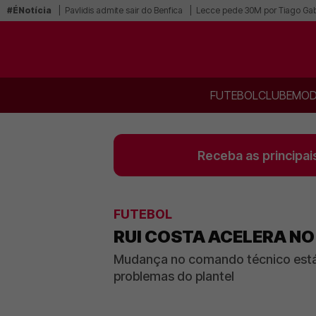
#ÉNotícia
Pavlidis admite sair do Benfica
Lecce pede 30M por Tiago Gab
FUTEBOL
CLUBE
MOD
Receba as principai
FUTEBOL
RUI COSTA ACELERA NO
Mudança no comando técnico está p
problemas do plantel