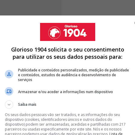
m que o eixo defensivo é a principal prioridade
tamendi deixou uma lacuna importante no plantel, tanto
como pela liderança exercida no balneário.
Glorioso 1904 solicita o seu consentimento
para utilizar os seus dados pessoais para:
ENFICA E NEGÓCIO PODE MESMO ACONTECER
Publicidade e conteúdos personalizados, medição de publicidade
e conteúdos, estudos de audiência e desenvolvimento de
S EMPURRAM MÉDIO PARA FORA DO BENFICA; MARCO SILVA
serviços
Armazenar e/ou aceder a informações num dispositivo
VA E SÃO DESPROMOVIDOS À EQUIPA B DO BENFICA
Saiba mais
<
>
Os seus dados pessoais vão ser tratados, e as informações do seu
dispositivo (cookies, identificadores únicos e outros dados do
ir a contratação de dois defesas centrais. A
primeira
dispositivo) podem ser armazenadas, acedidas e partilhadas com 217
parceiros ou usadas especificamente por este site. Nós e os nossos
iente, capaz de assumir imediatamente um papel
parceiros podemos usar dados de geolocalização precisos.
Lista de