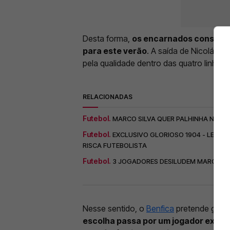
Desta forma,
os encarnados considera
para este verão
. A saída de Nicolás O
pela qualidade dentro das quatro linhas 
RELACIONADAS
Futebol.
MARCO SILVA QUER PALHINHA NO B
Futebol.
EXCLUSIVO GLORIOSO 1904 - LESÕE
RISCA FUTEBOLISTA
Futebol.
3 JOGADORES DESILUDEM MARCO SIL
Nesse sentido, o
Benfica
pretende garant
escolha passa por um jogador exper