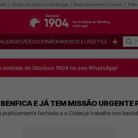
riel
Oficial! Jan Virgili no Club Brugge
Bruma quer rumar à Turquia
Trubin
+
ALIDADES
VÍDEOS
OPINIÃO
FAMOSOS E LIFESTYLE
s notícias do Glorioso 1904 no seu WhatsApp!
 BENFICA E JÁ TEM MISSÃO URGENTE
raticamente fechada e o Clube já trabalha nos bastid