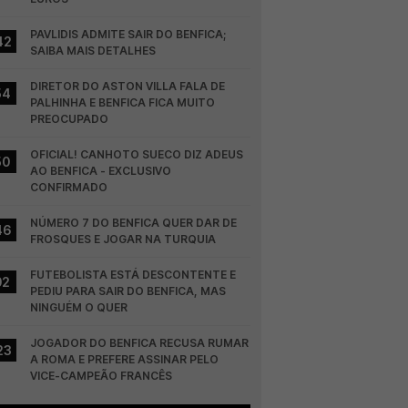
PAVLIDIS ADMITE SAIR DO BENFICA; 
42
SAIBA MAIS DETALHES
DIRETOR DO ASTON VILLA FALA DE 
54
PALHINHA E BENFICA FICA MUITO 
PREOCUPADO
OFICIAL! CANHOTO SUECO DIZ ADEUS 
50
AO BENFICA - EXCLUSIVO 
CONFIRMADO
NÚMERO 7 DO BENFICA QUER DAR DE 
46
FROSQUES E JOGAR NA TURQUIA
FUTEBOLISTA ESTÁ DESCONTENTE E 
02
PEDIU PARA SAIR DO BENFICA, MAS 
NINGUÉM O QUER
JOGADOR DO BENFICA RECUSA RUMAR 
23
A ROMA E PREFERE ASSINAR PELO 
VICE-CAMPEÃO FRANCÊS