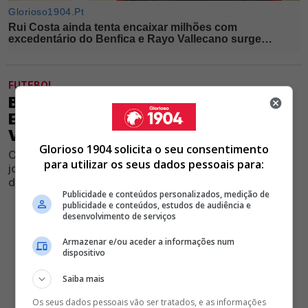
FUTEBOL
BENFICA EMPATA (1-1) CONTRA
EQUIPA DA LIGA 3 E AINDA NÃO
VENCEU
Glorioso 1904 solicita o seu consentimento
Clube encarnado somou mais um jogo sem triunfar em
para utilizar os seus dados pessoais para:
jogo de preparação diante de adversário da terceira
divisão nacional, no Seixal
Publicidade e conteúdos personalizados, medição de
publicidade e conteúdos, estudos de audiência e
desenvolvimento de serviços
Armazenar e/ou aceder a informações num
dispositivo
Saiba mais
Os seus dados pessoais vão ser tratados, e as informações