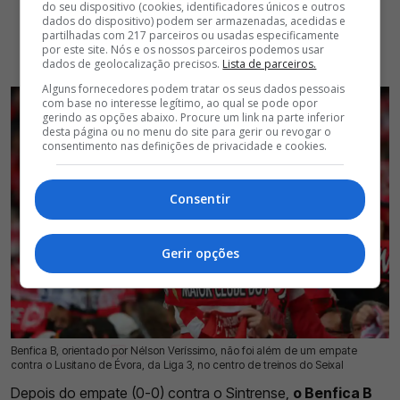
do seu dispositivo (cookies, identificadores únicos e outros
dados do dispositivo) podem ser armazenadas, acedidas e
partilhadas com 217 parceiros ou usadas especificamente
por este site. Nós e os nossos parceiros podemos usar
dados de geolocalização precisos.
Lista de parceiros.
Alguns fornecedores podem tratar os seus dados pessoais
com base no interesse legítimo, ao qual se pode opor
gerindo as opções abaixo. Procure um link na parte inferior
desta página ou no menu do site para gerir ou revogar o
consentimento nas definições de privacidade e cookies.
Consentir
Gerir opções
Benfica B, orientado por Nélson Veríssimo, não foi além de um empate
15 Jul 2026 | 17:39 |
0
contra o Lusitano de Évora, da Liga 3, no centro de treinos do Seixal
Depois do empate (0-0) contra o Sintrense,
o Benfica B