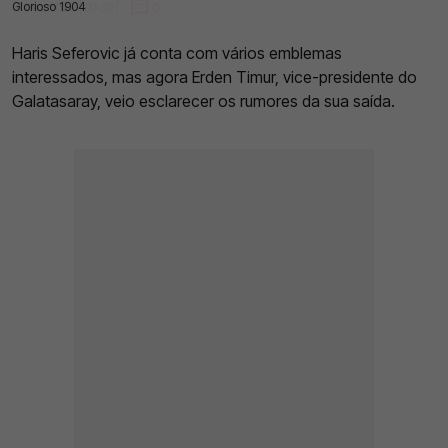
Glorioso 1904
16 Dez 2022 | 09:39 |
0
Haris Seferovic já conta com vários emblemas
interessados, mas agora Erden Timur, vice-presidente do
Galatasaray, veio esclarecer os rumores da sua saída.