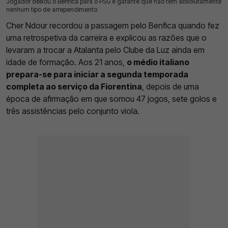
Jogador deixou o Benfica para o PSG e garante que não tem absolutamente
15 Jul 2026 | 17:37 |
0
nenhum tipo de arrependimento
Cher Ndour recordou a passagem pelo Benfica quando fez
uma retrospetiva da carreira e explicou as razões que o
levaram a trocar a Atalanta pelo Clube da Luz ainda em
idade de formação. Aos 21 anos,
o médio italiano
prepara-se para iniciar a segunda temporada
completa ao serviço da Fiorentina
, depois de uma
época de afirmação em que somou 47 jogos, sete golos e
três assistências pelo conjunto viola.