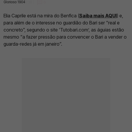
Glorioso 1904
14 Jan 2023 | 11:38 |
0
Elia Caprile está na mira do Benfica (
Saiba mais AQUI
) e,
para além de o interesse no guardião do Bari ser “real e
concreto”, segundo o site ‘Tutobari.com’, as águias estão
mesmo “a fazer pressão para convencer o Bari a vender o
guarda-redes já em janeiro”.