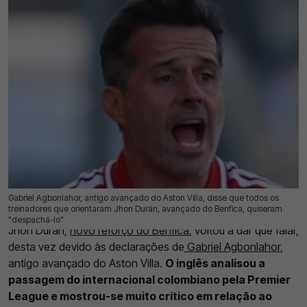
Gabriel Agbonlahor, antigo avançado do Aston Villa, disse que todos os
21 Jul 2026 | 15:53 |
0
treinadores que orientaram Jhon Durán, avançado do Benfica, quiseram
"despachá-lo"
Jhon Durán,
novo reforço do Benfica
, voltou a dar que falar,
desta vez devido às declarações de
Gabriel Agbonlahor
,
antigo avançado do Aston Villa.
O inglês analisou a
passagem do internacional colombiano pela Premier
League e mostrou-se muito crítico em relação ao