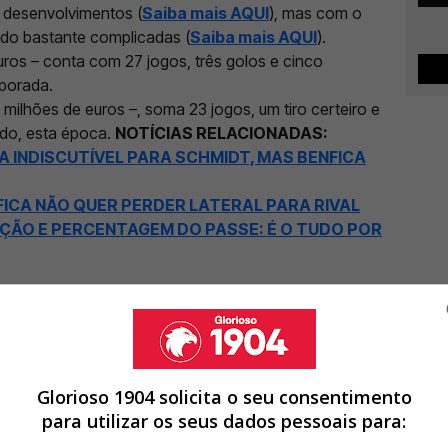
 desenvolvimentos (
Saiba mais AQUI
), mas com o
ido bastante complicadas (
Saiba mais AQUI
).
ros – conta com 27 jogos, três golos e cinco
mporada.
milhões de euros –, soma 23 jogos, um tiro certeiro e
do, esta época.
NOTÍCIAS RELACIONADAS:
 INDISCUTÍVEL PARA SCHMIDT, MAS BENFICA
ICA NÃO QUER PERDER LATERAL PARA RIVAL
AÇÃO E PERCENTAGEM DO PASSE: É O TUDO POR
Glorioso 1904 solicita o seu consentimento
para utilizar os seus dados pessoais para: