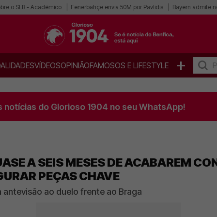
obre o SLB - Académico
Fenerbahçe envia 50M por Pavlidis
Bayern admite n
+
ALIDADES
VÍDEOS
OPINIÃO
FAMOSOS E LIFESTYLE
s notícias do Glorioso 1904 no seu WhatsApp!
QUASE A SEIS MESES DE ACABAREM C
GURAR PEÇAS CHAVE
a antevisão ao duelo frente ao Braga