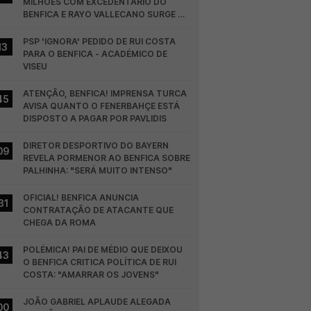
MILHÕES COM EXCEDENTÁRIO DO 
BENFICA E RAYO VALLECANO SURGE NA 
CORRIDA
PSP 'IGNORA' PEDIDO DE RUI COSTA 
13
PARA O BENFICA - ACADÉMICO DE 
VISEU
ATENÇÃO, BENFICA! IMPRENSA TURCA 
45
AVISA QUANTO O FENERBAHÇE ESTÁ 
DISPOSTO A PAGAR POR PAVLIDIS
DIRETOR DESPORTIVO DO BAYERN 
09
REVELA PORMENOR AO BENFICA SOBRE 
PALHINHA: "SERÁ MUITO INTENSO"
OFICIAL! BENFICA ANUNCIA 
31
CONTRATAÇÃO DE ATACANTE QUE 
CHEGA DA ROMA
POLÉMICA! PAI DE MÉDIO QUE DEIXOU 
43
O BENFICA CRITICA POLÍTICA DE RUI 
COSTA: "AMARRAR OS JOVENS"
JOÃO GABRIEL APLAUDE ALEGADA 
00