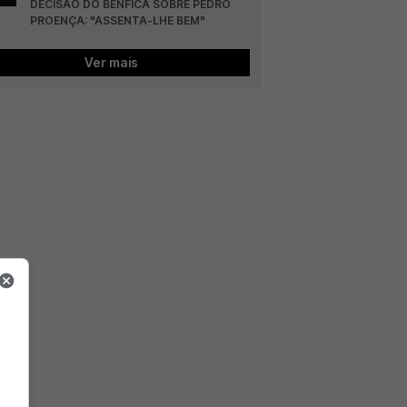
DECISÃO DO BENFICA SOBRE PEDRO 
PROENÇA: "ASSENTA-LHE BEM"
Ver mais