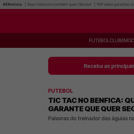
#ÉNotícia
Rayo Vallecano também quer Obrador
PSP deixa garantias s
FUTEBOL
CLUBE
MOD
Receba as principai
FUTEBOL
TIC TAC NO BENFICA: 
GARANTE QUE QUER SE
Palavras do treinador das águias n