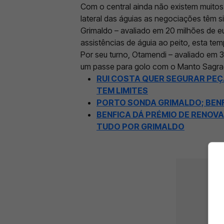
Com o central ainda não existem muitos
lateral das águias as negociações têm s
Grimaldo – avaliado em 20 milhões de eu
assistências de águia ao peito, esta te
Por seu turno, Otamendi – avaliado em 3 
um passe para golo com o Manto Sagra
RUI COSTA QUER SEGURAR PEÇA
TEM LIMITES
PORTO SONDA GRIMALDO; BENF
BENFICA DÁ PRÉMIO DE RENOV
TUDO POR GRIMALDO