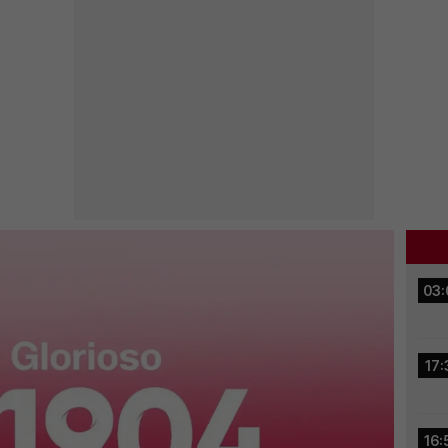
03:
17:
16: