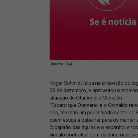
Glorioso 1904
29 Dez 2022 | 10:25 |
0
Roger Schmidt falou na antevisão do jogo
29 de dezembro, e aproveitou o momento
situação de Otamendi e Grimaldo.
“Espero que Otamendi e o Grimaldo ren
nós, têm tido um papel fundamental no B
quem esteja a trabalhar para os manter aq
O capitão das águias e o espanhol enco
vínculo contratual com os encarnados 