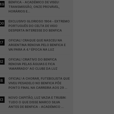
BENFICA - ACADÉMICO DE VISEU: 
49
TRANSMISSÃO, ONZE PROVÁVEL, 
HORÁRIOS E…
EXCLUSIVO GLORIOSO 1904 - EXTREMO 
00
PORTUGUÊS DO CELTA DE VIGO 
DESPERTA INTERESSE DO BENFICA
OFICIAL! CRAQUE QUE NASCEU NA 
27
ARGENTINA RENOVA PELO BENFICA E 
VAI PARA A 4.ª ÉPOCA NA LUZ
OFICIAL! CRIATIVO DO BENFICA 
02
RENOVA PELAS ÁGUIAS E FICA 
'AMARRADO' AO CLUBE DA LUZ
OFICIAL! A CHORAR, FUTEBOLISTA QUE 
18
VIVEU PESADELO NO BENFICA PÕE 
PONTO FINAL NA CARREIRA AOS 29 
ANOS
NOVO CAPITÃO, LUZ VAZIA E TRUBIN: 
33
TUDO O QUE DISSE MARCO SILVA 
ANTES DE BENFICA - ACADÉMICO 
VISEU