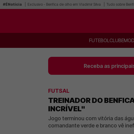
#ÉNotícia
Exclusivo - Benfica de olho em Vladimir Silva
Tudo sobre Benf
FUTEBOL
CLUBE
MOD
Receba as principai
FUTSAL
TREINADOR DO BENFICA
INCRÍVEL"
Jogo terminou com vitória das águ
comandante verde e branco vê inef