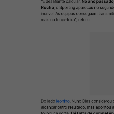
"É desafiante calcular.
No ano passado,
Rocha
, o Sporting apareceu no segund
incrível. As equipas conseguem transmi
mais na terça-feira", referiu.
Do lado
leonino
, Nuno Dias considerou 
alcançar outro resultado, mas apontou a
foi pouca sorte,
foi falta de competênc