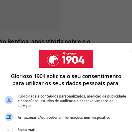
do Benfica, após vitória sobre o o
etiu muito..."
Glorioso 1904 solicita o seu consentimento
para utilizar os seus dados pessoais para:
RTING; ENCARNADOS SÃO OS MAIS PENALIZADOS
SPORTING, CARLOS MONTEIRO PROVOCA EX BENFICA: "AQUI É
Publicidade e conteúdos personalizados, medição de publicidade
e conteúdos, estudos de audiência e desenvolvimento de
serviços
JOGO DE LOUCOS E SAGRA-SE BICAMPEÃO NACIONAL DE
Armazenar e/ou aceder a informações num dispositivo
<
>
Saiba mais