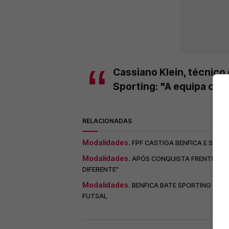
Cassiano Klein, técnico 
Sporting: "A equipa comp
RELACIONADAS
Modalidades.
FPF CASTIGA BENFICA E SPO
Modalidades.
APÓS CONQUISTA FRENTE AO 
DIFERENTE"
Modalidades.
BENFICA BATE SPORTING EM 
FUTSAL