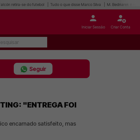
alcón retira-se do futebol
Tudo o que disse Marco Silva
M. Bednarek é refo
Iniciar Sessão
Criar Conta
Seguir
TING: "ENTREGA FOI
ico encarnado satisfeito, mas