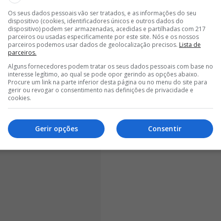
a admitiu que a equipa não conseguiu executar tudo
Os seus dados pessoais vão ser tratados, e as informações do seu
dispositivo (cookies, identificadores únicos e outros dados do
tro, destacando, ainda assim, a atitude dos seus
dispositivo) podem ser armazenadas, acedidas e partilhadas com 217
ão conseguimos fazer tudo o que queríamos,
mas o
parceiros ou usadas especificamente por este site. Nós e os nossos
parceiros podemos usar dados de geolocalização precisos.
Lista de
veis
. Queríamos ter mais bola, ferir mais o adversário e
parceiros.
u o técnico brasileiro.
Alguns fornecedores podem tratar os seus dados pessoais com base no
interesse legítimo, ao qual se pode opor gerindo as opções abaixo.
Procure um link na parte inferior desta página ou no menu do site para
gerir ou revogar o consentimento nas definições de privacidade e
cookies.
Gerir opções
Consentir