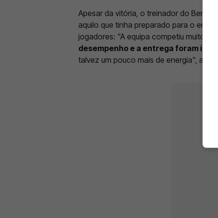
Apesar da vitória, o treinador do Benfic
aquilo que tinha preparado para o encon
jogadores: "A equipa competiu muito. N
desempenho e a entrega foram incrí
talvez um pouco mais de energia", afirmo