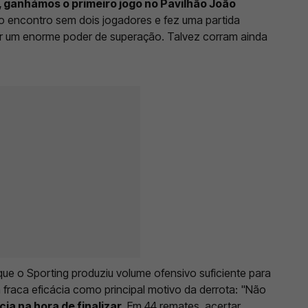
 ganhámos o primeiro jogo no Pavilhão João
o encontro sem dois jogadores e fez uma partida
tir um enorme poder de superação. Talvez corram ainda
que o Sporting produziu volume ofensivo suficiente para
 fraca eficácia como principal motivo da derrota: "Não
ia na hora de finalizar
. Em 44 remates, acertar