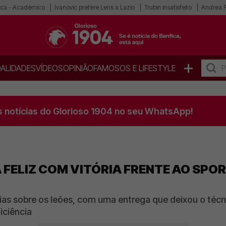
ica - Académico
Ivanovic prefere Lens à Lazio
Trubin insatisfeito
Andrea F
+
ALIDADES
VÍDEOS
OPINIÃO
FAMOSOS E LIFESTYLE
s notícias do Glorioso 1904 no seu WhatsApp!
 FELIZ COM VITÓRIA FRENTE AO SPOR
ias sobre os leões, com uma entrega que deixou o técn
iciência