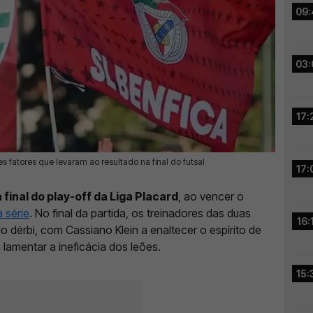
09:
03:
17:
s fatores que levaram ao resultado na final do futsal
17:
final do play-off da Liga Placard
, ao vencer o
 série
. No final da partida, os treinadores das duas
16:
do dérbi, com Cassiano Klein a enaltecer o espírito de
 lamentar a ineficácia dos leões.
15: