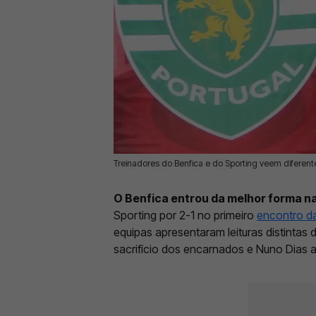
Treinadores do Benfica e do Sporting veem diferente
13 Jun 2026 | 10:53 |
0
O Benfica entrou da melhor forma na 
Sporting por 2-1 no primeiro
encontro da
equipas apresentaram leituras distintas 
sacrifício dos encarnados e Nuno Dias a