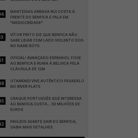
MANTEIGAS ARRASA RUI COSTA À 
04
FRENTE DO BENFICA E FALA EM 
"MEDIOCRIDADE"
VÍTOR PINTO DIZ QUE BENFICA NÃO 
13
SABE LIDAR COM LADO VIOLENTO DOS 
NO NAME BOYS
OFICIAL! AVANÇADO ESPANHOL FOGE 
51
AO BENFICA E RUMA À BÉLGICA PELA 
CLÁUSULA DE 12M
OTAMENDI VIVE AUTÊNTICO PESADELO 
48
NO RIVER PLATE
CRAQUE PORTUGUÊS QUE INTERESSA 
45
AO BENFICA CUSTA… 30 MILHÕES DE 
EUROS
PAVLIDIS ADMITE SAIR DO BENFICA; 
42
SAIBA MAIS DETALHES