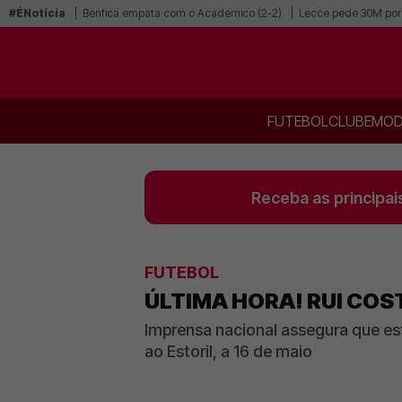
#ÉNotícia
Benfica empata com o Académico (2-2)
Lecce pede 30M por 
FUTEBOL
CLUBE
MOD
Receba as principai
FUTEBOL
ÚLTIMA HORA! RUI COS
Imprensa nacional assegura que est
ao Estoril, a 16 de maio