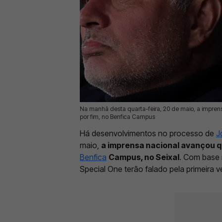
Na manhã desta quarta-feira, 20 de maio, a impren
20 Mai 2026 | 12:13 |
0
por fim, no Benfica Campus
Há desenvolvimentos no processo de
J
maio,
a imprensa nacional avançou qu
Benfica
Campus, no Seixal
. Com base 
Special One terão falado pela primeira v