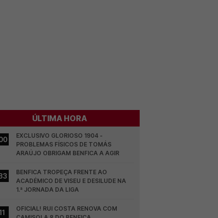
ÚLTIMA HORA
EXCLUSIVO GLORIOSO 1904 - 
00
PROBLEMAS FÍSICOS DE TOMÁS 
ARAÚJO OBRIGAM BENFICA A AGIR
BENFICA TROPEÇA FRENTE AO 
33
ACADÉMICO DE VISEU E DESILUDE NA 
1.ª JORNADA DA LIGA
OFICIAL! RUI COSTA RENOVA COM 
11
CAMISOLA 8 DO BENFICA