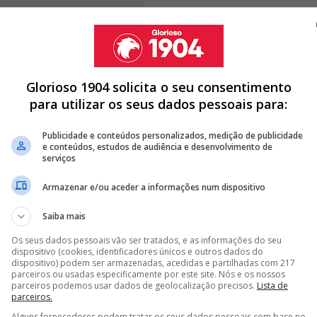
 Costa chegou ao centro de treinos por volta das
Glorioso 1904 solicita o seu consentimento
de José Mourinho passar pelos mesmos portões.
A
para utilizar os seus dados pessoais para:
l avistar os dois pilares do Benfica à conversa, a
 passado sábado, 16 de maio
.
Publicidade e conteúdos personalizados, medição de publicidade
e conteúdos, estudos de audiência e desenvolvimento de
serviços
Armazenar e/ou aceder a informações num dispositivo
L MADRID NÃO TEM INTERESSE EM COMPRAR FUTEBOLISTA DO
Saiba mais
Os seus dados pessoais vão ser tratados, e as informações do seu
A DO BENFICA RUMO AO REAL MADRID POR... 20 MILHÕES DE
dispositivo (cookies, identificadores únicos e outros dados do
dispositivo) podem ser armazenadas, acedidas e partilhadas com 217
parceiros ou usadas especificamente por este site. Nós e os nossos
ENOVAR COM O BENFICA E VAI TRABALHAR COM MOURINHO NO
parceiros podemos usar dados de geolocalização precisos.
Lista de
parceiros.
Alguns fornecedores podem tratar os seus dados pessoais com base no