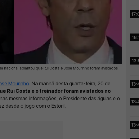
17:
16:
13:
sa nacional adiantou que Rui Costa e José Mourinho foram avistados,
osé Mourinho
. Na manhã desta quarta-feira, 20 de
13:
e Rui Costa e o treinador foram avistados no
nas mesmas informações, o Presidente das águias e o
13:
ez desde o jogo com o Estoril.
13: