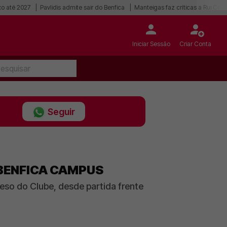
o até 2027
Pavlidis admite sair do Benfica
Manteigas faz críticas a Rui Cost
Iniciar Sessão
Criar Conta
Seguir
 BENFICA CAMPUS
peso do Clube, desde partida frente