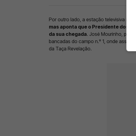
Por outro lado, a estação televisiva não
mas aponta que o Presidente dos en
da sua chegada
. José Mourinho, por 
bancadas do campo n.º 1, onde assistiu 
da Taça Revelação.