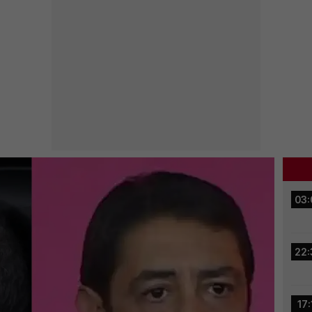
03:
22:
17: