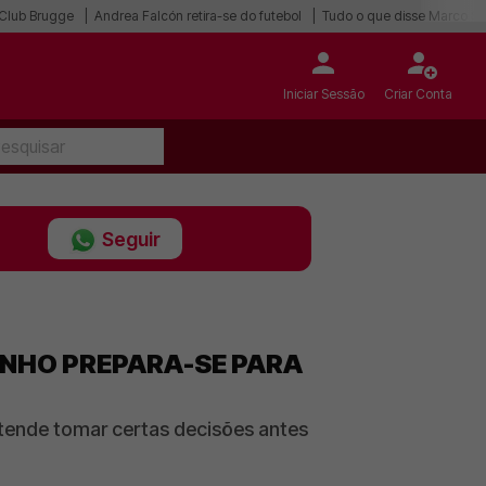
o Club Brugge
Andrea Falcón retira-se do futebol
Tudo o que disse Marco Sil
Iniciar Sessão
Criar Conta
Seguir
RINHO PREPARA-SE PARA
etende tomar certas decisões antes