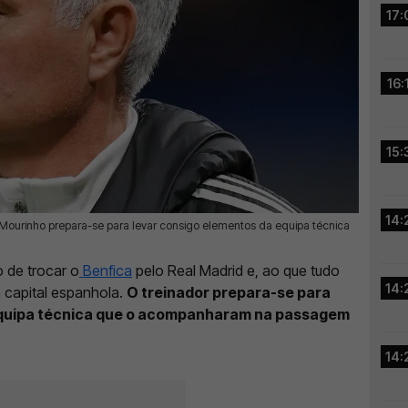
17:
16:
15:
14:
 Mourinho prepara-se para levar consigo elementos da equipa técnica
 de trocar o
Benfica
pelo Real Madrid e, ao que tudo
14:
a capital espanhola.
O treinador prepara-se para
 equipa técnica que o acompanharam na passagem
14: