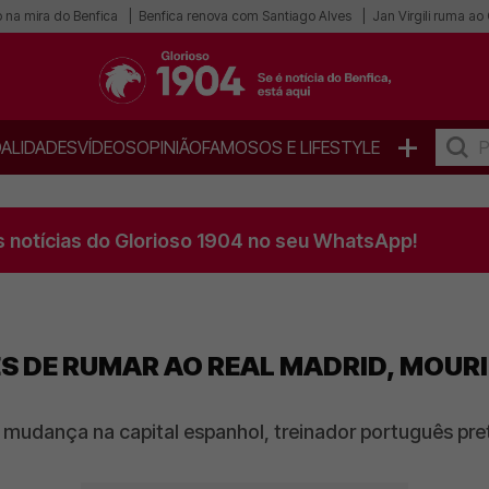
 na mira do Benfica
Benfica renova com Santiago Alves
Jan Virgili ruma a
+
ALIDADES
VÍDEOS
OPINIÃO
FAMOSOS E LIFESTYLE
s notícias do Glorioso 1904 no seu WhatsApp!
TES DE RUMAR AO REAL MADRID, MOU
 mudança na capital espanhol, treinador português pr