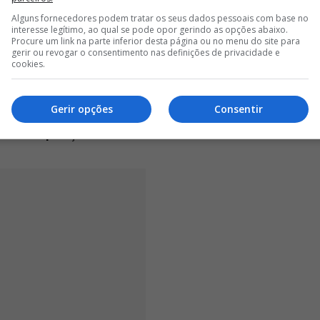
ENOVAR COM O BENFICA E VAI TRABALHAR COM MOURINHO NO
Alguns fornecedores podem tratar os seus dados pessoais com base no
interesse legítimo, ao qual se pode opor gerindo as opções abaixo.
Procure um link na parte inferior desta página ou no menu do site para
<
>
gerir ou revogar o consentimento nas definições de privacidade e
cookies.
 sem comunicar oficialmente a Rui Costa a intenção de
treinador português tem adiado essa decisão por
Gerir opções
Consentir
arnado, aguardando agora por desenvolvimentos
om uma posição definitiva
.