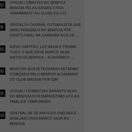
OFICIAL! CRIATIVO DO BENFICA 
02
RENOVA PELAS ÁGUIAS E FICA 
'AMARRADO' AO CLUBE DA LUZ
OFICIAL! A CHORAR, FUTEBOLISTA QUE 
18
VIVEU PESADELO NO BENFICA PÕE 
PONTO FINAL NA CARREIRA AOS 29 
ANOS
NOVO CAPITÃO, LUZ VAZIA E TRUBIN: 
33
TUDO O QUE DISSE MARCO SILVA 
ANTES DE BENFICA - ACADÉMICO 
VISEU
NEGÓCIO QUASE FECHADO! EXTREMO 
26
COBIÇADO PELO BENFICA A CAMINHO 
DO CLUB BRUGGE POR 12M
OFICIAL! FIORENTINA GARANTE ALVO 
22
DO BENFICA POR EMPRÉSTIMO ATÉ AO 
FINAL DA TEMPORADA
CENTRAL DE 28 ANOS DO CHELSEA É 
20
DESEJADO POR MARCO SILVA NO 
BENFICA