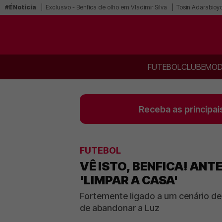
#ÉNotícia
Exclusivo - Benfica de olho em Vladimir Silva
Tosin Adarabioyo
FUTEBOL
CLUBE
MOD
Receba as principai
FUTEBOL
VÊ ISTO, BENFICA! AN
'LIMPAR A CASA'
Fortemente ligado a um cenário de
de abandonar a Luz