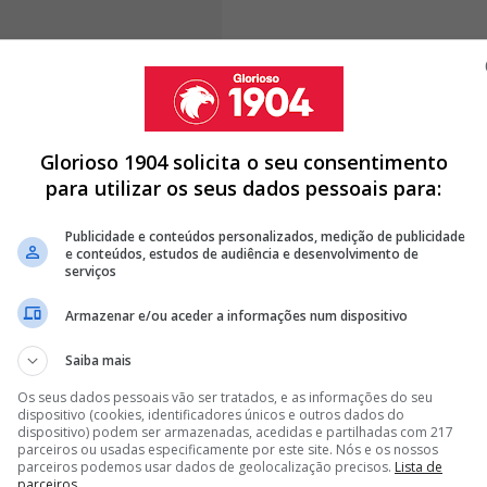
dos principais adjuntos do Special One, são
Glorioso 1904 solicita o seu consentimento
 merengues, tal como Nuno Santos, treinador de
para utilizar os seus dados pessoais para:
la, analista que acompanha Mourinho desde os tempos
ra no Santiago Bernabéu. Já Ricardo Rocha, antigo
Publicidade e conteúdos personalizados, medição de publicidade
e conteúdos, estudos de audiência e desenvolvimento de
ura técnica, deverá permanecer no Benfica.
serviços
Armazenar e/ou aceder a informações num dispositivo
Saiba mais
L MADRID NÃO TEM INTERESSE EM COMPRAR FUTEBOLISTA DO
Os seus dados pessoais vão ser tratados, e as informações do seu
dispositivo (cookies, identificadores únicos e outros dados do
dispositivo) podem ser armazenadas, acedidas e partilhadas com 217
A DO BENFICA RUMO AO REAL MADRID POR... 20 MILHÕES DE
parceiros ou usadas especificamente por este site. Nós e os nossos
parceiros podemos usar dados de geolocalização precisos.
Lista de
parceiros.