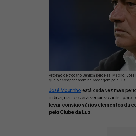
Próximo de trocar o Benfica pelo Real Madrid, José
20 Mai 2026 | 09:53 |
0
que o acompanharam na passagem pela Luz
José Mourinho
está cada vez mais perto
indica, não deverá seguir sozinho para 
levar consigo vários elementos da
pelo Clube da Luz
.