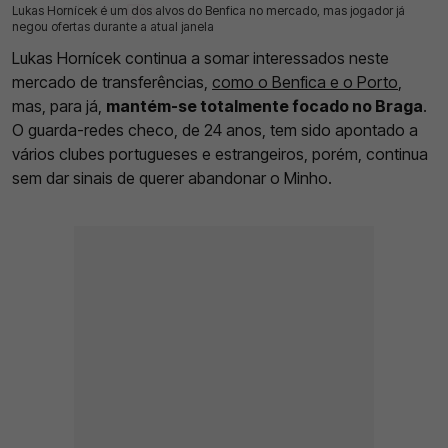
Lukas Hornícek é um dos alvos do Benfica no mercado, mas jogador já
24 Jul 2026 | 18:05 |
0
negou ofertas durante a atual janela
Lukas Hornícek continua a somar interessados neste
mercado de transferências,
como o Benfica e o Porto
,
mas, para já,
mantém-se totalmente focado no Braga
.
O guarda-redes checo, de 24 anos, tem sido apontado a
vários clubes portugueses e estrangeiros, porém, continua
sem dar sinais de querer abandonar o Minho.