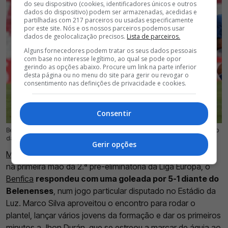
do seu dispositivo (cookies, identificadores únicos e outros
dados do dispositivo) podem ser armazenadas, acedidas e
partilhadas com 217 parceiros ou usadas especificamente
por este site. Nós e os nossos parceiros podemos usar
dados de geolocalização precisos.
Lista de parceiros.
Alguns fornecedores podem tratar os seus dados pessoais
com base no interesse legítimo, ao qual se pode opor
gerindo as opções abaixo. Procure um link na parte inferior
desta página ou no menu do site para gerir ou revogar o
consentimento nas definições de privacidade e cookies.
Consentir
Benfica goleia Belenenses por 5-1, num jogo particular disputado no Estádio
24 Jul 2026 | 20:04 |
0
da Luz, esta sexta-feira, dia 24 de julho
Gerir opções
Menos de 24 horas depois da derrota frente ao St. Gallen
,
na primeira mão da 2.ª pré-eliminatória da Liga Europa, o
Benfica
respondeu com uma goleada por 5-1 diante do
Belenenses
, num jogo particular disputado no Estádio da
Luz. Marco Silva aproveitou o encontro para rodar o
plantel, lançar vários jovens da formação e dar os primeiros
minutos a
Jhon Durán
, que se estreou a marcar de águia ao