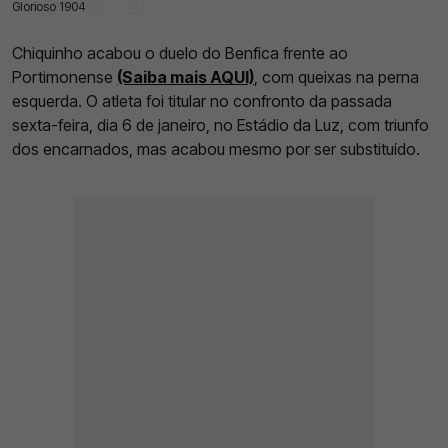
Glorioso 1904
07 Jan 2023 | 10:21 |
0
Chiquinho acabou o duelo do Benfica frente ao
Portimonense
(Saiba mais AQUI)
, com queixas na perna
esquerda. O atleta foi titular no confronto da passada
sexta-feira, dia 6 de janeiro, no Estádio da Luz, com triunfo
dos encarnados, mas acabou mesmo por ser substituído.