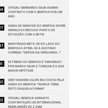
OFICIAL! BERNARDO SILVA ASSINA 
04
CONTRATO COM O BENFICA POR UM 
ANO
SAÍDA DE IVANOVIC DO BENFICA SOFRE 
27
AVANÇOS E RECUOS: PONTO DE 
SITUAÇÃO COM O BETIS
MANTEIGAS METE-SE DO LADO DO 
47
BENFICA E ATIRA-SE A GUSTAVO 
CORREIA: "DEPOIS DA VERGONHA…"
EXTREMO DO BENFICA É 'IGNORADO' 
11
POR MARCO SILVA E TURQUIA É A SUA 
MAIOR HIPÓTESE
VERTONGHEN CULPA RUI COSTA PELA 
32
SAÍDA DO BENFICA: "NUNCA TERIA 
FEITO DAQUELA FORMA"
OFICIAL! BENFICA GARANTE 
52
CONTRATAÇÃO DE INTERNACIONAL 
NEERLANDÊS DE 2,04M