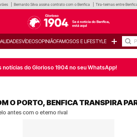
arães
Bernardo Silva assina contrato com o Benfica
Tira-teimas entre Benfica
+
ALIDADES
VÍDEOS
OPINIÃO
FAMOSOS E LIFESTYLE
s notícias do Glorioso 1904 no seu WhatsApp!
M O PORTO, BENFICA TRANSPIRA PA
lo antes com o eterno rival