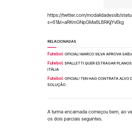
https://twitter.com/modalidadesslb/st
s=61&t=aRKmGNpGMa6LBRKjjYvEkg
RELACIONADAS
Futebol.
OFICIAL! MARCO SILVA APROVA SAÍD
Futebol.
SPALLETTI QUER ESTRAGAR PLANOS 
ITÁLIA
Futebol.
OFICIAL! TEN HAG CONTRATA ALVO 
SOLUÇÃO
A turma encarnada começou bem, ao ven
os dois parciais seguintes.