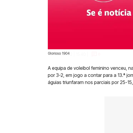
Glorioso 1904
09 Dez 2022 | 15:40 |
0
A equipa de voleibol feminino venceu, na
por 3-2, em jogo a contar para a 13.ª j
águias triunfaram nos parciais por 25-15,