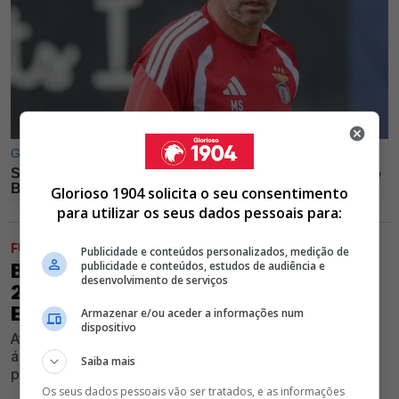
Glorioso 1904 solicita o seu consentimento
para utilizar os seus dados pessoais para:
FUTEBOL
Publicidade e conteúdos personalizados, medição de
publicidade e conteúdos, estudos de audiência e
BENFICA NÃO BAIXA FASQUIA DOS
desenvolvimento de serviços
20M POR JOGADOR DE MARCO SILVA
E NEGÓCIO ESTÁ PRESTES A RUIR
Armazenar e/ou aceder a informações num
dispositivo
Atleta teve sua saída praticamente decretada, mas
águias batem o pé por valor e clube estrangeiro não
Saiba mais
pretende chegar aos valores pedidos
Os seus dados pessoais vão ser tratados, e as informações