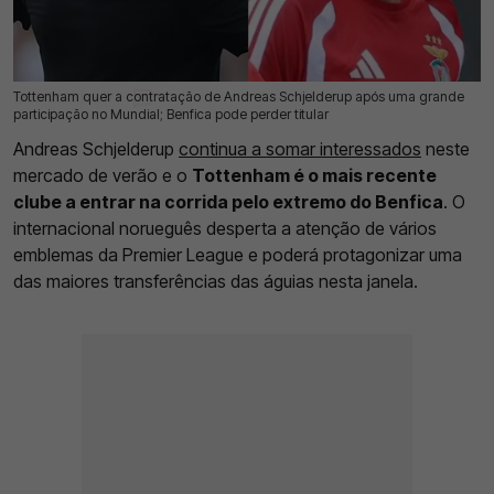
Tottenham quer a contratação de Andreas Schjelderup após uma grande
19 Jul 2026 | 13:17 |
0
participação no Mundial; Benfica pode perder titular
Andreas Schjelderup
continua a somar interessados
neste
mercado de verão e o
Tottenham é o mais recente
clube a entrar na corrida pelo extremo do Benfica
. O
internacional norueguês desperta a atenção de vários
emblemas da Premier League e poderá protagonizar uma
das maiores transferências das águias nesta janela.