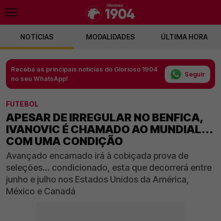
NOTÍCIAS
MODALIDADES
ÚLTIMA HORA
Receba as principais notícias do Glorioso 1904
Seguir
no seu WhatsApp!
FUTEBOL
APESAR DE IRREGULAR NO BENFICA,
IVANOVIC É CHAMADO AO MUNDIAL...
COM UMA CONDIÇÃO
Avançado encarnado irá à cobiçada prova de
seleções... condicionado, esta que decorrerá entre
junho e julho nos Estados Unidos da América,
México e Canadá