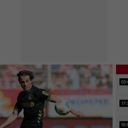
03:
17:
16: