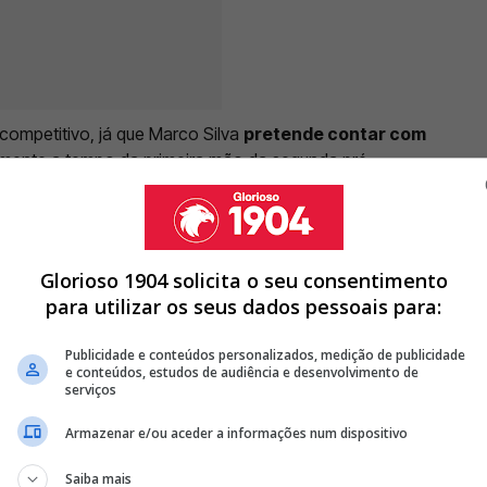
competitivo, já que Marco Silva
pretende contar com
almente a tempo da primeira mão da segunda pré-
. Gallen, marcada para 23 de julho.
Glorioso 1904 solicita o seu consentimento
para utilizar os seus dados pessoais para:
DICA DE MÉDIO DO BENFICA QUE ESTÁ PRESTES A ASSINAR
Publicidade e conteúdos personalizados, medição de publicidade
TEVE PERTO DE ABANDONAR O FUTEBOL E RENDER-SE À...
e conteúdos, estudos de audiência e desenvolvimento de
serviços
G E KAMISNKI ESTÁ MESMO A CAMINHO DA LUZ
Armazenar e/ou aceder a informações num dispositivo
<
>
Saiba mais