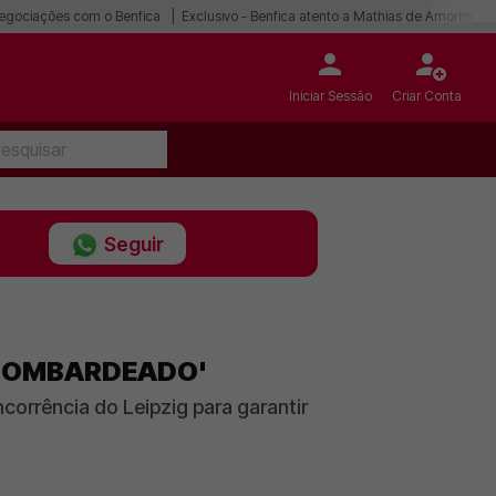
egociações com o Benfica
Exclusivo - Benfica atento a Mathias de Amorim
Iniciar Sessão
Criar Conta
Seguir
 'BOMBARDEADO'
orrência do Leipzig para garantir