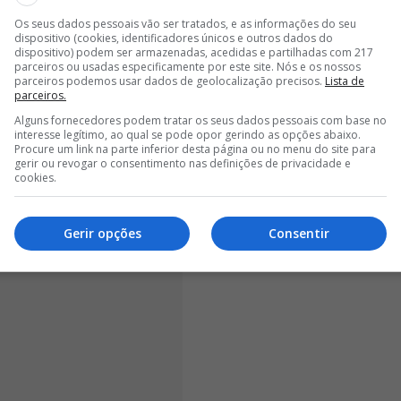
everá cumprir o habitual protocolo antes da
Os seus dados pessoais vão ser tratados, e as informações do seu
dispositivo (cookies, identificadores únicos e outros dados do
realizará os testes físicos e exames médicos, seguindo-
dispositivo) podem ser armazenadas, acedidas e partilhadas com 217
tratempo, a assinatura do contrato na presença do
parceiros ou usadas especificamente por este site. Nós e os nossos
parceiros podemos usar dados de geolocalização precisos.
Lista de
parceiros.
Alguns fornecedores podem tratar os seus dados pessoais com base no
interesse legítimo, ao qual se pode opor gerindo as opções abaixo.
Procure um link na parte inferior desta página ou no menu do site para
gerir ou revogar o consentimento nas definições de privacidade e
cookies.
Gerir opções
Consentir