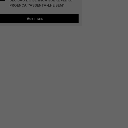
DECISÃO DO BENFICA SOBRE PEDRO 
PROENÇA: "ASSENTA-LHE BEM"
Ver mais