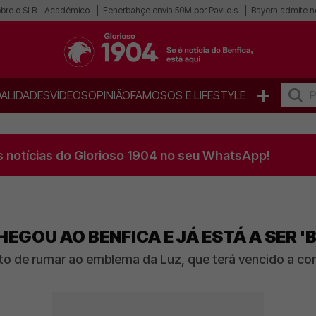
obre o SLB - Académico
Fenerbahçe envia 50M por Pavlidis
Bayern admite n
+
ALIDADES
VÍDEOS
OPINIÃO
FAMOSOS E LIFESTYLE
s notícias do Glorioso 1904 no seu WhatsApp!
HEGOU AO BENFICA E JÁ ESTÁ A SER
to de rumar ao emblema da Luz, que terá vencido a conc