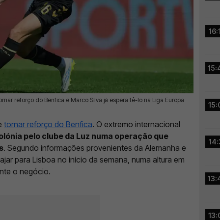
16:
15:
nar reforço do Benfica e Marco Silva já espera tê-lo na Liga Europa
15:
se
tornar reforço do Benfica
. O extremo internacional
olónia pelo clube da Luz numa operação que
14:
s
. Segundo informações provenientes da Alemanha e
iajar para Lisboa no início da semana, numa altura em
nte o negócio.
13:
13: