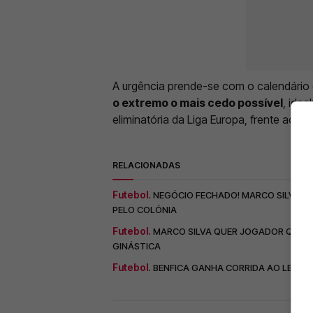
A urgência prende-se com o calendário 
o extremo o mais cedo possível
, ide
eliminatória da Liga Europa, frente ao St
RELACIONADAS
Futebol.
NEGÓCIO FECHADO! MARCO SILVA AB
PELO COLÓNIA
Futebol.
MARCO SILVA QUER JOGADOR QUE ES
GINÁSTICA
Futebol.
BENFICA GANHA CORRIDA AO LEIPZI