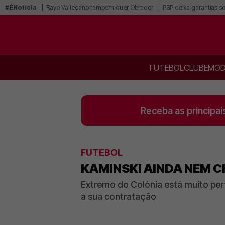
#ÉNotícia
Rayo Vallecano também quer Obrador
PSP deixa garantias s
FUTEBOL
CLUBE
MOD
Receba as principai
FUTEBOL
KAMINSKI AINDA NEM C
Extremo do Colónia está muito per
a sua contratação