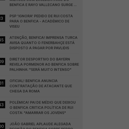
BENFICA E RAYO VALLECANO SURGE NA 
CORRIDA
PSP 'IGNORA' PEDIDO DE RUI COSTA 
13
PARA O BENFICA - ACADÉMICO DE 
VISEU
ATENÇÃO, BENFICA! IMPRENSA TURCA 
45
AVISA QUANTO O FENERBAHÇE ESTÁ 
DISPOSTO A PAGAR POR PAVLIDIS
DIRETOR DESPORTIVO DO BAYERN 
09
REVELA PORMENOR AO BENFICA SOBRE 
PALHINHA: "SERÁ MUITO INTENSO"
OFICIAL! BENFICA ANUNCIA 
31
CONTRATAÇÃO DE ATACANTE QUE 
CHEGA DA ROMA
POLÉMICA! PAI DE MÉDIO QUE DEIXOU 
43
O BENFICA CRITICA POLÍTICA DE RUI 
COSTA: "AMARRAR OS JOVENS"
JOÃO GABRIEL APLAUDE ALEGADA 
00