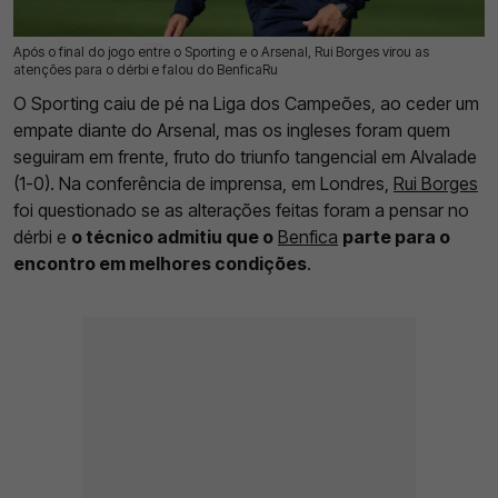
Após o final do jogo entre o Sporting e o Arsenal, Rui Borges virou as
16 Abr 2026 | 09:23 |
0
atenções para o dérbi e falou do BenficaRu
O Sporting caiu de pé na Liga dos Campeões, ao ceder um
empate diante do Arsenal, mas os ingleses foram quem
seguiram em frente, fruto do triunfo tangencial em Alvalade
(1-0). Na conferência de imprensa, em Londres,
Rui Borges
foi questionado se as alterações feitas foram a pensar no
dérbi e
o técnico admitiu que o
Benfica
parte para o
encontro em melhores condições
.