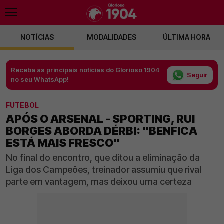
NOTÍCIAS
MODALIDADES
ÚLTIMA HORA
Receba as principais notícias do Glorioso 1904
Seguir
no seu WhatsApp!
FUTEBOL
APÓS O ARSENAL - SPORTING, RUI
BORGES ABORDA DÉRBI: "BENFICA
ESTÁ MAIS FRESCO"
No final do encontro, que ditou a eliminação da
Liga dos Campeões, treinador assumiu que rival
parte em vantagem, mas deixou uma certeza