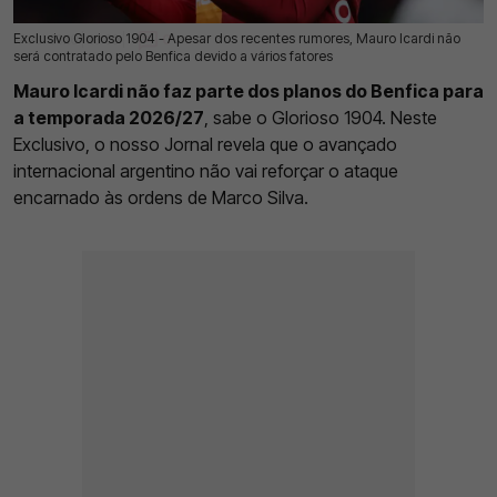
Exclusivo Glorioso 1904 - Apesar dos recentes rumores, Mauro Icardi não
17 Jul 2026 | 03:00 |
0
será contratado pelo Benfica devido a vários fatores
Mauro Icardi não faz parte dos planos do Benfica para
a temporada 2026/27
, sabe o Glorioso 1904. Neste
Exclusivo, o nosso Jornal revela que o avançado
internacional argentino não vai reforçar o ataque
encarnado às ordens de Marco Silva.