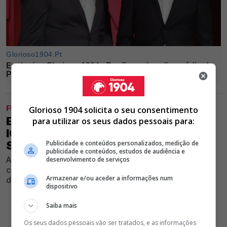
FUTEBOL
Glorioso 1904 solicita o seu consentimento
EXCLUSIVO GLORIOSO 1904 - MAURO
para utilizar os seus dados pessoais para:
ICARDI A CAMINHO DO BENFICA?
SAIBA O QUE QUEREM AS ÁGUIAS
Publicidade e conteúdos personalizados, medição de
publicidade e conteúdos, estudos de audiência e
Avançado internacional argentino terminou contrato
desenvolvimento de serviços
com o Galatasaray e é um dos principais nomes na lista
Armazenar e/ou aceder a informações num
de jogadores livres no mercado
dispositivo
Saiba mais
Os seus dados pessoais vão ser tratados, e as informações