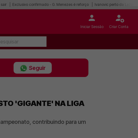
sair
Exclusivo confirmado - G. Menezes é reforço
Ivanovic perto da Lazio
Iniciar Sessão
Criar Conta
Seguir
TO 'GIGANTE' NA LIGA
 campeonato, contribuindo para um