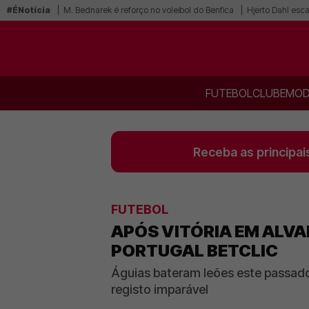
#ÉNotícia
M. Bednarek é reforço no voleibol do Benfica
Hjerto Dahl esca
FUTEBOL
CLUBE
MOD
Receba as principai
FUTEBOL
APÓS VITÓRIA EM ALVA
PORTUGAL BETCLIC
Águias bateram leões este passado
registo imparável