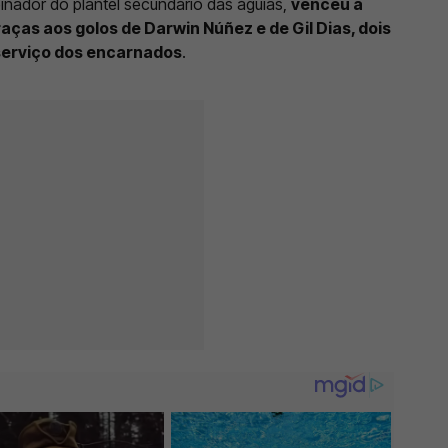
einador do plantel secundário das águias,
venceu a
aças aos golos de Darwin Núñez e de Gil Dias, dois
 serviço dos encarnados
.