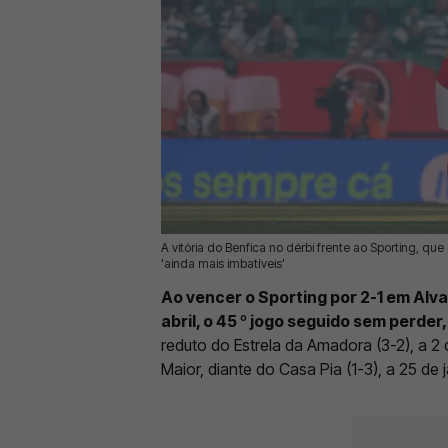
A vitória do Benfica no dérbi frente ao Sporting, que
21 Abr 2026 | 10:21 |
0
'ainda mais imbatíveis'
Ao vencer o Sporting por 2-1 em Alva
abril, o 45 º jogo seguido sem perder,
reduto do Estrela da Amadora (3-2), a 2
Maior, diante do Casa Pia (1-3), a 25 de j