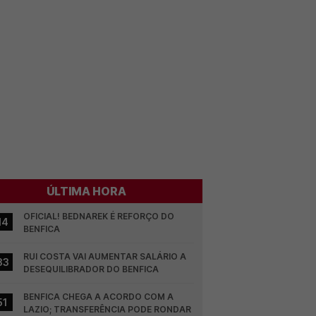
ÚLTIMA HORA
OFICIAL! BEDNAREK É REFORÇO DO 
14
BENFICA
RUI COSTA VAI AUMENTAR SALÁRIO A 
33
DESEQUILIBRADOR DO BENFICA
BENFICA CHEGA A ACORDO COM A 
51
LAZIO; TRANSFERÊNCIA PODE RONDAR 