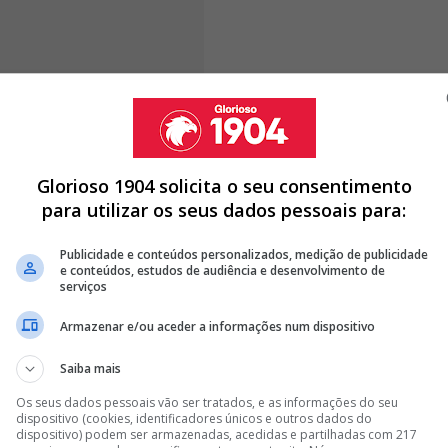
ninguém voltou a tombar as águias. Contudo,
a equipa
 está longe do máximo de sempre do Benfica, que
Glorioso 1904 solicita o seu consentimento
o entre 1976/ 77 e 1978/ 79
. A série em curso é
para utilizar os seus dados pessoais para:
Publicidade e conteúdos personalizados, medição de publicidade
e conteúdos, estudos de audiência e desenvolvimento de
serviços
ARRUACEIROS E DEIXA AVISO SÉRIO AOS ADEPTOS
Armazenar e/ou aceder a informações num dispositivo
A DE MÉDIO DO BENFICA PARA GUIMARÃES
Saiba mais
DE MARCO SILVA E PRETENDE LEVAR ALVO DO BENFICA PARA
Os seus dados pessoais vão ser tratados, e as informações do seu
dispositivo (cookies, identificadores únicos e outros dados do
dispositivo) podem ser armazenadas, acedidas e partilhadas com 217