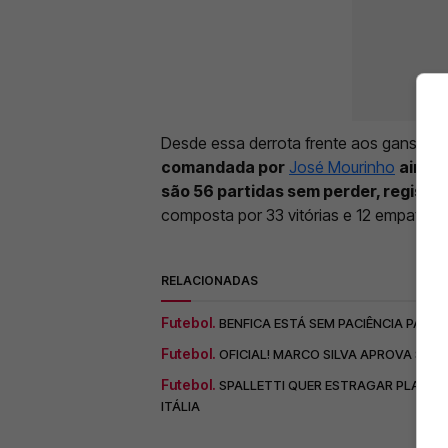
Desde essa derrota frente aos gansos, 
comandada por
José Mourinho
ainda
são 56 partidas sem perder, registad
composta por 33 vitórias e 12 empates.
RELACIONADAS
Futebol.
BENFICA ESTÁ SEM PACIÊNCIA PARA 
Futebol.
OFICIAL! MARCO SILVA APROVA SAÍD
Futebol.
SPALLETTI QUER ESTRAGAR PLANOS 
ITÁLIA