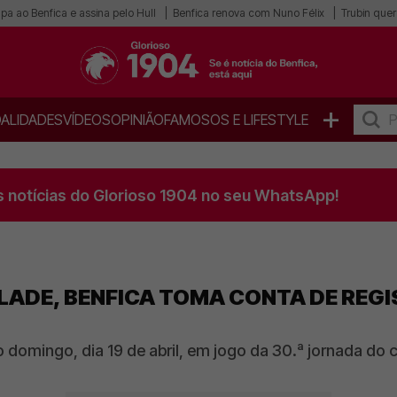
pa ao Benfica e assina pelo Hull
Benfica renova com Nuno Félix
Trubin quer 
+
ALIDADES
VÍDEOS
OPINIÃO
FAMOSOS E LIFESTYLE
s notícias do Glorioso 1904 no seu WhatsApp!
LADE, BENFICA TOMA CONTA DE REGIS
 domingo, dia 19 de abril, em jogo da 30.ª jornada do