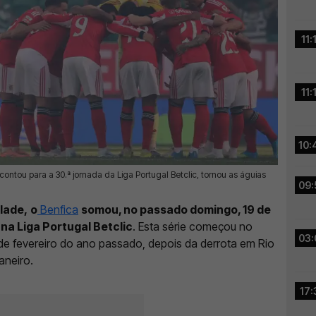
11:
11:
10:
 contou para a 30.ª jornada da Liga Portugal Betclic, tornou as águias
09:
lade,
o
Benfica
somou, no passado domingo, 19 de
 na Liga Portugal Betclic
. Esta série começou no
03:
 de fevereiro do ano passado, depois da derrota em Rio
aneiro.
17: