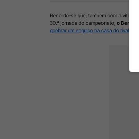
Recorde-se que, também com a vitória 
30.ª jornada do campeonato,
o Benfica
quebrar um enguiço na casa do rival que