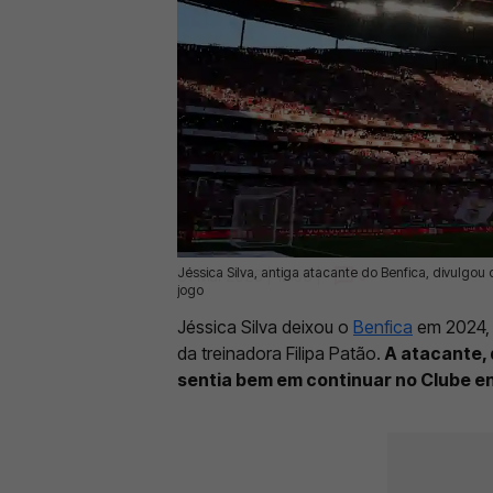
Jéssica Silva, antiga atacante do Benfica, divulgou
31 Mai 2026 | 12:56 |
0
jogo
Jéssica Silva deixou o
Benfica
em 2024, 
da treinadora Filipa Patão.
A atacante, q
sentia bem em continuar no Clube en