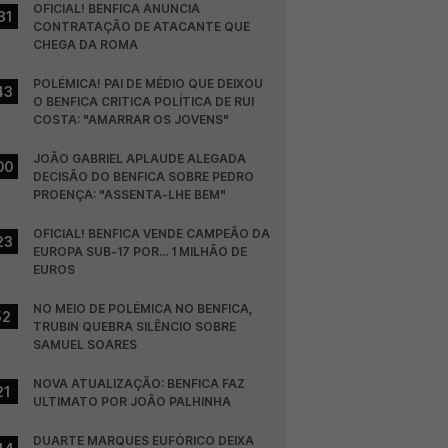
OFICIAL! BENFICA ANUNCIA 
31
CONTRATAÇÃO DE ATACANTE QUE 
CHEGA DA ROMA
POLÉMICA! PAI DE MÉDIO QUE DEIXOU 
43
O BENFICA CRITICA POLÍTICA DE RUI 
COSTA: "AMARRAR OS JOVENS"
JOÃO GABRIEL APLAUDE ALEGADA 
00
DECISÃO DO BENFICA SOBRE PEDRO 
PROENÇA: "ASSENTA-LHE BEM"
OFICIAL! BENFICA VENDE CAMPEÃO DA 
23
EUROPA SUB-17 POR... 1 MILHÃO DE 
EUROS
NO MEIO DE POLÉMICA NO BENFICA, 
52
TRUBIN QUEBRA SILÊNCIO SOBRE 
SAMUEL SOARES
NOVA ATUALIZAÇÃO: BENFICA FAZ 
21
ULTIMATO POR JOÃO PALHINHA
DUARTE MARQUES EUFÓRICO DEIXA 