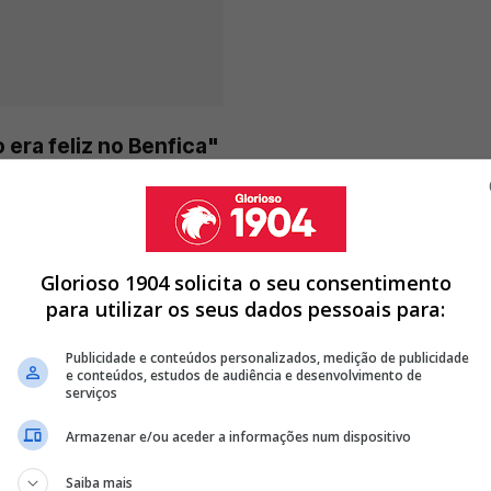
o era feliz no Benfica"
ÓIS E PODE SER MULTADO
Glorioso 1904 solicita o seu consentimento
REGRESSO A PORTUGAL, MAS PARA UM RIVAL DO BENFICA
para utilizar os seus dados pessoais para:
 AO BENFICA... ESTÁ PRESTES A ASSINAR PELO BARCELONA
Publicidade e conteúdos personalizados, medição de publicidade
e conteúdos, estudos de audiência e desenvolvimento de
<
>
serviços
no de contrato, mas senti que já não era feliz no
Armazenar e/ou aceder a informações num dispositivo
 ruído e uma parte tóxica que nunca tinha experimentado,
Saiba mais
tinha sido e isso doeu um pouco", revelou, em