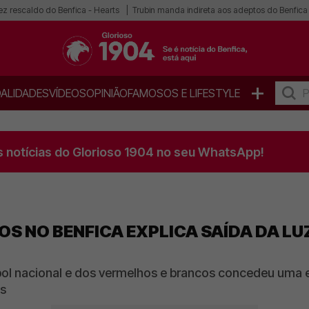
ez rescaldo do Benfica - Hearts
Trubin manda indireta aos adeptos do Benfica
+
ALIDADES
VÍDEOS
OPINIÃO
FAMOSOS E LIFESTYLE
s notícias do Glorioso 1904 no seu WhatsApp!
 NO BENFICA EXPLICA SAÍDA DA LUZ:
bol nacional e dos vermelhos e brancos concedeu uma e
as