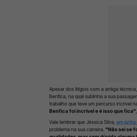
Apesar dos litígios com a antiga técnica
Benfica, na qual sublinha a sua passagem
trabalho que teve um percurso incrível 
Benfica foi incrível e é isso que fica"
Vale lembrar que Jéssica Silva,
em junho
problema na sua carreira.
"Não sei se f
qualidades, mas sem dúvida alguma 