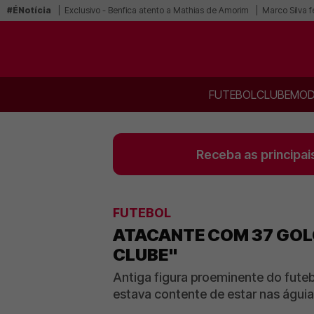
#ÉNotícia
Exclusivo - Benfica atento a Mathias de Amorim
Marco Silva f
FUTEBOL
CLUBE
MOD
Receba as principai
FUTEBOL
ATACANTE COM 37 GOLOS
CLUBE"
Antiga figura proeminente do fute
estava contente de estar nas águi