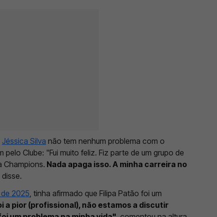
,
Jéssica Silva
não tem nenhum problema com o
 pelo Clube: "Fui muito feliz. Fiz parte de um grupo de
na Champions.
Nada apaga isso. A minha carreira no
, disse.
 de 2025
, tinha afirmado que Filipa Patão foi um
oi a pior (profissional), não estamos a discutir
foi um problema na minha vida"
, comentou na altura.