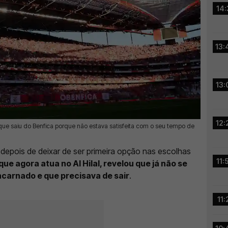
14:
13:
13:
12:
 que saiu do Benfica porque não estava satisfeita com o seu tempo de
depois de deixar de ser primeira opção nas escolhas
11:
ue agora atua no Al Hilal, revelou que já não se
carnado e que precisava de sair
.
11: