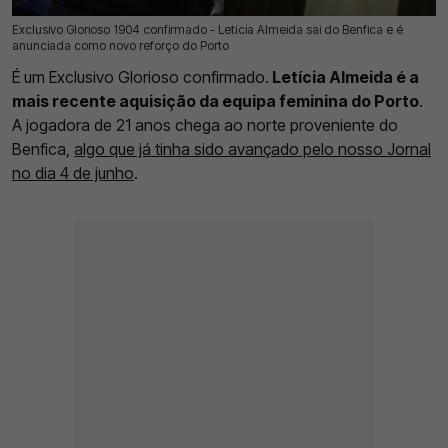
Exclusivo Glorioso 1904 confirmado - Letícia Almeida sai do Benfica e é
10 Jul 2026 | 13:08 |
0
anunciada como novo reforço do Porto
É um Exclusivo Glorioso confirmado.
Letícia Almeida é a
mais recente aquisição da equipa feminina do Porto
.
A jogadora de 21 anos chega ao norte proveniente do
Benfica,
algo que já tinha sido avançado pelo nosso Jornal
no dia 4 de junho
.