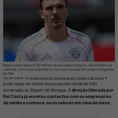
Benfica pode oferecer 25 milhões de euros para comprar João Palhinha ou
10 Jul 2026 | 13:09 |
0
contratar o trinco por empréstimo, com uma cláusula de compra obrigatória
de 15M
Já se sabe do
interesse do Benfica em João Palhinha
e
pode haver em breve uma proposta oficial da SAD
encarnada ao Bayern de Munique. A
direção liderada por
Rui Costa já encetou contactos com os empresários
do médio e conhece-se os valores em cima da mesa
.