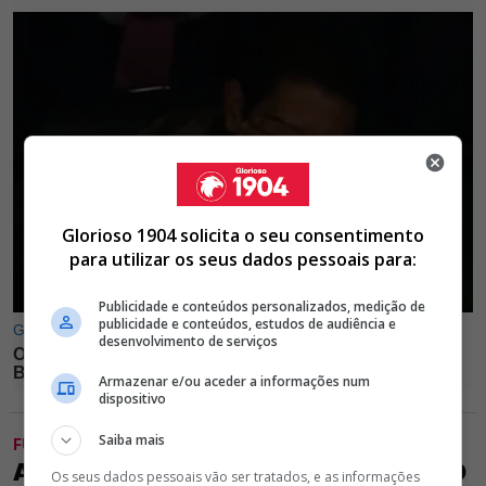
Glorioso 1904 solicita o seu consentimento
para utilizar os seus dados pessoais para:
Publicidade e conteúdos personalizados, medição de
publicidade e conteúdos, estudos de audiência e
desenvolvimento de serviços
Armazenar e/ou aceder a informações num
dispositivo
Saiba mais
FUTEBOL
ATENÇÃO! BENFICA JÁ SABE QUANTO
Os seus dados pessoais vão ser tratados, e as informações