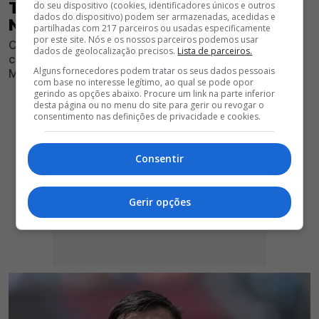
TEM DE PAGAR PARA TER PALHINHA
do seu dispositivo (cookies, identificadores únicos e outros
dados do dispositivo) podem ser armazenadas, acedidas e
NA LUZ
partilhadas com 217 parceiros ou usadas especificamente
por este site. Nós e os nossos parceiros podemos usar
Clube encarnado conhece-se os valor necessário para
dados de geolocalização precisos.
Lista de parceiros.
contratar o antigo médio do Sporting, Fulham, Bayern
Alguns fornecedores podem tratar os seus dados pessoais
Munique e Tottenham
com base no interesse legítimo, ao qual se pode opor
gerindo as opções abaixo. Procure um link na parte inferior
desta página ou no menu do site para gerir ou revogar o
consentimento nas definições de privacidade e cookies.
Consentir
Gerir opções