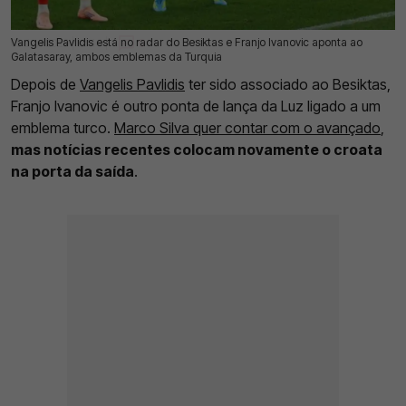
Vangelis Pavlidis está no radar do Besiktas e Franjo Ivanovic aponta ao
09 Jun 2026 | 12:44 |
0
Galatasaray, ambos emblemas da Turquia
Depois de
Vangelis Pavlidis
ter sido associado ao Besiktas,
Franjo Ivanovic é outro ponta de lança da Luz ligado a um
emblema turco.
Marco Silva quer contar com o avançado
,
mas notícias recentes colocam novamente o croata
na porta da saída
.