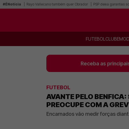
#ÉNotícia
Rayo Vallecano também quer Obrador
PSP deixa garantias s
FUTEBOL
CLUBE
MOD
Receba as principai
FUTEBOL
AVANTE PELO BENFICA: 
PREOCUPE COM A GREV
Encarnados vão medir forças diant