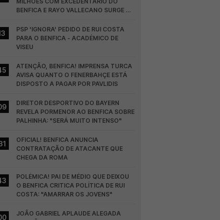
MILHÕES COM EXCEDENTÁRIO DO 
BENFICA E RAYO VALLECANO SURGE NA 
CORRIDA
PSP 'IGNORA' PEDIDO DE RUI COSTA 
13
PARA O BENFICA - ACADÉMICO DE 
VISEU
ATENÇÃO, BENFICA! IMPRENSA TURCA 
45
AVISA QUANTO O FENERBAHÇE ESTÁ 
DISPOSTO A PAGAR POR PAVLIDIS
DIRETOR DESPORTIVO DO BAYERN 
09
REVELA PORMENOR AO BENFICA SOBRE 
PALHINHA: "SERÁ MUITO INTENSO"
OFICIAL! BENFICA ANUNCIA 
31
CONTRATAÇÃO DE ATACANTE QUE 
CHEGA DA ROMA
POLÉMICA! PAI DE MÉDIO QUE DEIXOU 
43
O BENFICA CRITICA POLÍTICA DE RUI 
COSTA: "AMARRAR OS JOVENS"
JOÃO GABRIEL APLAUDE ALEGADA 
00