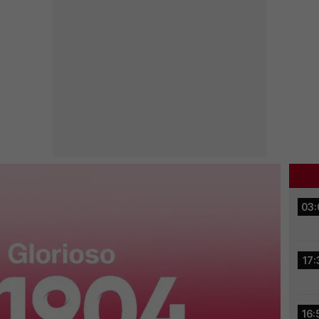
03:
17:
16: