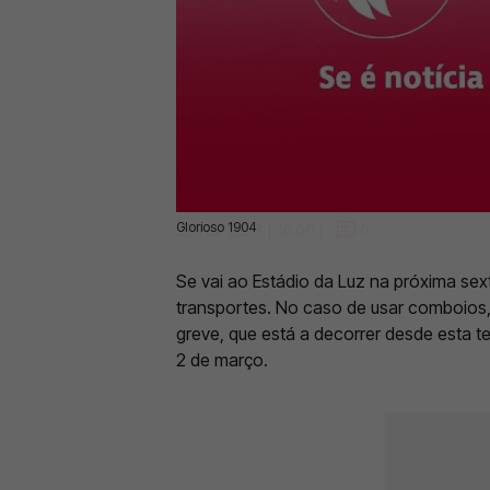
Glorioso 1904
28 Fev 2023 | 16:00 |
0
Se vai ao Estádio da Luz na próxima sex
transportes. No caso de usar comboios,
greve, que está a decorrer desde esta te
2 de março.