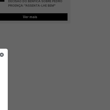
DECISÃO DO BENFICA SOBRE PEDRO 
PROENÇA: "ASSENTA-LHE BEM"
Ver mais