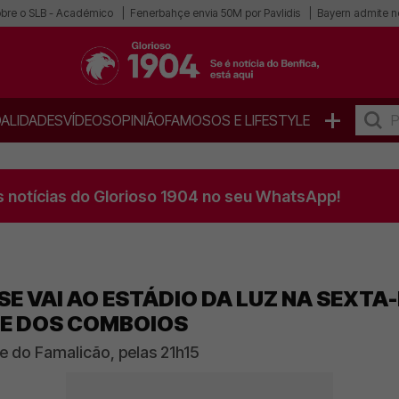
obre o SLB - Académico
Fenerbahçe envia 50M por Pavlidis
Bayern admite n
+
ALIDADES
VÍDEOS
OPINIÃO
FAMOSOS E LIFESTYLE
s notícias do Glorioso 1904 no seu WhatsApp!
SE VAI AO ESTÁDIO DA LUZ NA SEXTA-
E DOS COMBOIOS
e do Famalicão, pelas 21h15