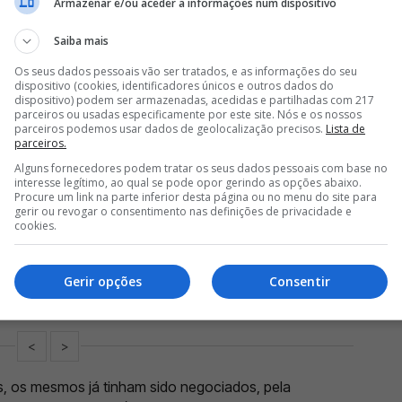
Armazenar e/ou aceder a informações num dispositivo
Saiba mais
Os seus dados pessoais vão ser tratados, e as informações do seu
dispositivo (cookies, identificadores únicos e outros dados do
ser asseguradas as condições mínimas nos quatro dias de
dispositivo) podem ser armazenadas, acedidas e partilhadas com 217
ções asseguradas.
parceiros ou usadas especificamente por este site. Nós e os nossos
parceiros podemos usar dados de geolocalização precisos.
Lista de
parceiros.
Alguns fornecedores podem tratar os seus dados pessoais com base no
interesse legítimo, ao qual se pode opor gerindo as opções abaixo.
Procure um link na parte inferior desta página ou no menu do site para
gerir ou revogar o consentimento nas definições de privacidade e
A DE MÉDIO DO BENFICA PARA GUIMARÃES
cookies.
DE MARCO SILVA E PRETENDE LEVAR ALVO DO BENFICA PARA
Gerir opções
Consentir
DO BENFICA E OBRIGA MARCO SILVA A PROCURAR OUTRA
<
>
, os mesmos já tinham sido negociados, pela