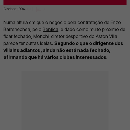
Glorioso 1904
15 Jul 2025 | 19:04 |
0
Numa altura em que o negócio pela contratação de Enzo
Barrenechea, pelo
Benfica
, é dado como muito próximo de
ficar fechado, Monchi, diretor desportivo do Aston Villa
parece ter outras ideias.
Segundo o que o dirigente dos
villains adiantou, ainda não está nada fechado,
afirmando que há vários clubes interessados
.