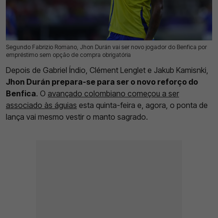
Segundo Fabrizio Romano, Jhon Durán vai ser novo jogador do Benfica por
17 Jul 2026 | 17:03 |
0
empréstimo sem opção de compra obrigatória
Depois de Gabriel Índio, Clément Lenglet e Jakub Kamisnki,
Jhon Durán prepara-se para ser o novo reforço do
Benfica
. O
avançado colombiano começou a ser
associado às águias
esta quinta-feira e, agora, o ponta de
lança vai mesmo vestir o manto sagrado.