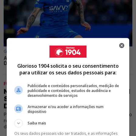
Glorioso 1904 solicita o seu consentimento
para utilizar os seus dados pessoais para:
FUTEBOL
Publicidade e conteúdos personalizados, medição de
NEGÓCIO FECHADO! JHON DURÁN VAI
publicidade e conteúdos, estudos de audiência e
desenvolvimento de serviços
SER DO BENFICA; CONFIRA OS
DETALHES
Armazenar e/ou aceder a informações num
dispositivo
Ponta de lança do Al Nassr prepara-se para ser o quarto
reforço do Clube vermelho e branco para a temporada
Saiba mais
desportiva 2026/27
Os seus dados pessoais vão ser tratados, e as informações