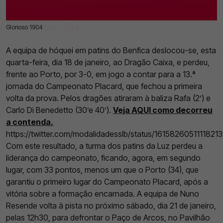
Glorioso 1904
18 Jan 2023 | 20:38 |
0
A equipa de hóquei em patins do Benfica deslocou-se, esta
quarta-feira, dia 18 de janeiro, ao Dragão Caixa, e perdeu,
frente ao Porto, por 3-0, em jogo a contar para a 13.ª
jornada do Campeonato Placard, que fechou a primeira
volta da prova. Pelos dragões atiraram à baliza Rafa (2’) e
Carlo Di Benedetto (30’e 40’).
Veja AQUI como decorreu
a contenda.
https://twitter.com/modalidadesslb/status/16158260511118213
Com este resultado, a turma dos patins da Luz perdeu a
liderança do campeonato, ficando, agora, em segundo
lugar, com 33 pontos, menos um que o Porto (34), que
garantiu o primeiro lugar do Campeonato Placard, após a
vitória sobre a formação encarnada. A equipa de Nuno
Resende volta à pista no próximo sábado, dia 21 de janeiro,
pelas 12h30, para defrontar o Paço de Arcos, no Pavilhão