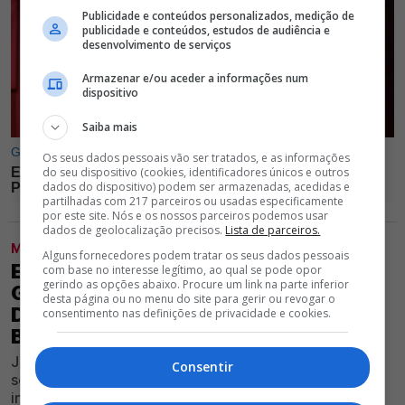
Publicidade e conteúdos personalizados, medição de
publicidade e conteúdos, estudos de audiência e
desenvolvimento de serviços
Armazenar e/ou aceder a informações num
dispositivo
Saiba mais
Os seus dados pessoais vão ser tratados, e as informações
do seu dispositivo (cookies, identificadores únicos e outros
dados do dispositivo) podem ser armazenadas, acedidas e
partilhadas com 217 parceiros ou usadas especificamente
por este site. Nós e os nossos parceiros podemos usar
dados de geolocalização precisos.
Lista de parceiros.
MODALIDADES
Alguns fornecedores podem tratar os seus dados pessoais
EXCLUSIVO GLORIOSO 1904 -
com base no interesse legítimo, ao qual se pode opor
gerindo as opções abaixo. Procure um link na parte inferior
GOLEADOR DO BARCELONA FOI
desta página ou no menu do site para gerir ou revogar o
DISPENSADO E ESTÁ LIVRE, MAS
consentimento nas definições de privacidade e cookies.
BENFICA NÃO O QUER
Jogador foi associado ao Clube encarnado nas redes
Consentir
sociais, porém Edu Castro não pretende avançar pelo
internacional espanhol