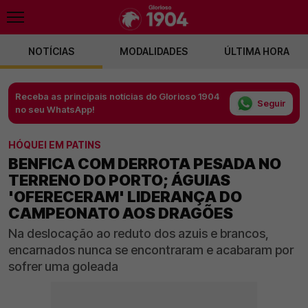
NOTÍCIAS
MODALIDADES
ÚLTIMA HORA
Receba as principais notícias do Glorioso 1904
Seguir
no seu WhatsApp!
HÓQUEI EM PATINS
BENFICA COM DERROTA PESADA NO
TERRENO DO PORTO; ÁGUIAS
'OFERECERAM' LIDERANÇA DO
CAMPEONATO AOS DRAGÕES
Na deslocação ao reduto dos azuis e brancos,
encarnados nunca se encontraram e acabaram por
sofrer uma goleada