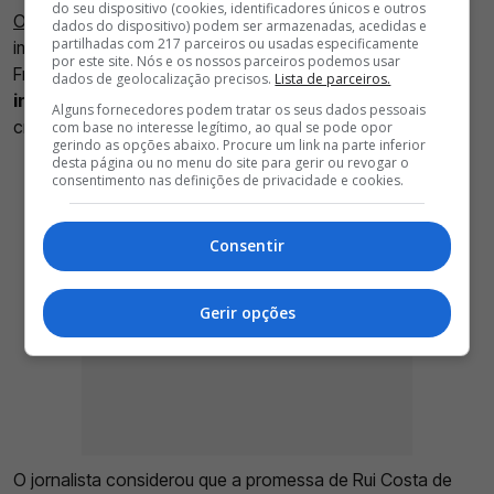
do seu dispositivo (cookies, identificadores únicos e outros
O futuro de António Silva continua a dar que falar
. Além da
dados do dispositivo) podem ser armazenadas, acedidas e
partilhadas com 217 parceiros ou usadas especificamente
iminente saída do Benfica, o comentador José Manuel
por este site. Nós e os nossos parceiros podemos usar
Freitas
analisou também o momento desportivo do
dados de geolocalização precisos.
Lista de parceiros.
internacional português
, que tem sido alvo de várias
Alguns fornecedores podem tratar os seus dados pessoais
críticas nas últimas semanas.
com base no interesse legítimo, ao qual se pode opor
gerindo as opções abaixo. Procure um link na parte inferior
desta página ou no menu do site para gerir ou revogar o
consentimento nas definições de privacidade e cookies.
Consentir
Gerir opções
O jornalista considerou que a promessa de Rui Costa de