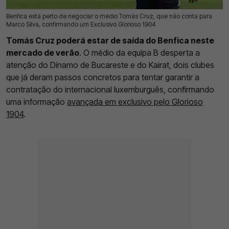
Benfica está perto de negociar o médio Tomás Cruz, que não conta para
15 Jul 2026 | 12:38 |
0
Marco Silva, confirmando um Exclusivo Glorioso 1904
Tomás Cruz poderá estar de saída do Benfica neste
mercado de verão
. O médio da equipa B desperta a
atenção do Dínamo de Bucareste e do Kairat, dois clubes
que já deram passos concretos para tentar garantir a
contratação do internacional luxemburguês, confirmando
uma informação
avançada em exclusivo pelo Glorioso
1904
.