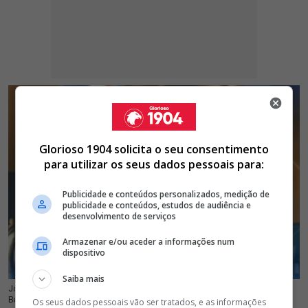
Glorioso 1904 solicita o seu consentimento
para utilizar os seus dados pessoais para:
Publicidade e conteúdos personalizados, medição de
publicidade e conteúdos, estudos de audiência e
desenvolvimento de serviços
Armazenar e/ou aceder a informações num
dispositivo
Saiba mais
José Manuel Freitas diz que decisão de dar a braçadeira de capitão do
15 Jul 2026 | 12:42 |
0
Benfica para António Silva foi um 'presente envenenado' de Rui Costa
Os seus dados pessoais vão ser tratados, e as informações