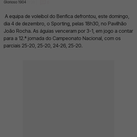
Glorioso 1904
04 Dez 2022 | 19:28 |
0
A equipa de voleibol do Benfica defrontou, este domingo,
dia 4 de dezembro, o Sporting, pelas 18h30, no Pavilhão
João Rocha. As águias venceram por 3-1, em jogo a contar
para a 12.ª jornada do Campeonato Nacional, com os
parciais 25-20, 25-20, 24-26, 25-20.