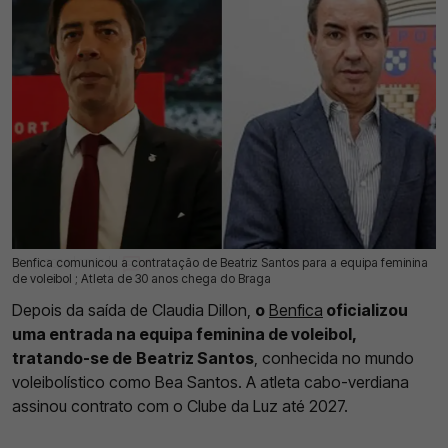
Benfica comunicou a contratação de Beatriz Santos para a equipa feminina
17 Jul 2026 | 17:26 |
0
de voleibol ; Atleta de 30 anos chega do Braga
Depois da saída de Claudia Dillon,
o
Benfica
oficializou
uma entrada na equipa feminina de voleibol,
tratando-se de
Beatriz Santos
, conhecida no mundo
voleibolístico como Bea Santos. A atleta cabo-verdiana
assinou contrato com o Clube da Luz até 2027.