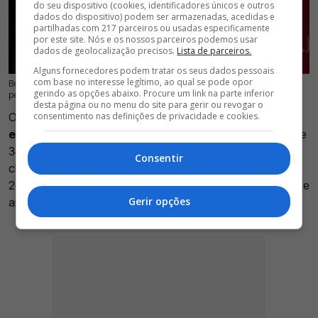
do seu dispositivo (cookies, identificadores únicos e outros
dados do dispositivo) podem ser armazenadas, acedidas e
partilhadas com 217 parceiros ou usadas especificamente
por este site. Nós e os nossos parceiros podemos usar
dados de geolocalização precisos.
Lista de parceiros.
Alguns fornecedores podem tratar os seus dados pessoais
com base no interesse legítimo, ao qual se pode opor
Benfica segue em busca de elevar a equipa para voltar ao topo na briga
18 Jul 2026 | 15:50 |
0
gerindo as opções abaixo. Procure um link na parte inferior
pelos títulos da época e Leão é o novo reforço
desta página ou no menu do site para gerir ou revogar o
O Benfica oficializou a contratação
de Mara Leão para a
consentimento nas definições de privacidade e cookies.
equipa feminina de voleibol
. A internacional brasileira, de
34 anos, assinou contrato válido por uma temporada e
Consentir
chega à Luz para reforçar o conjunto encarnado em
2026/27. A experiente central chega do Uniersitario (Peru) e
Gerir opções
apresenta um currículo de enorme destaque.