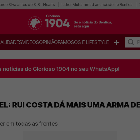
rco Silva antes do SLB - Hearts
Luther Muhammad anunciado no Benfica
+
ALIDADES
VÍDEOS
OPINIÃO
FAMOSOS E LIFESTYLE
s notícias do Glorioso 1904 no seu WhatsApp!
EL: RUI COSTA DÁ MAIS UMA ARMA D
er em todas as frentes