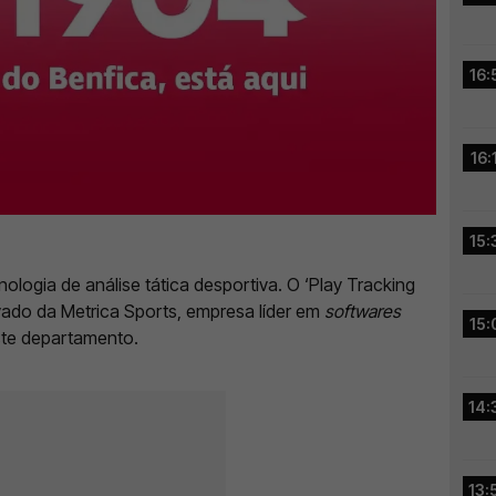
16:
16:
15:
ologia de análise tática desportiva. O ‘Play Tracking
vado da Metrica Sports, empresa líder em
softwares
15:
este departamento.
14:
13: