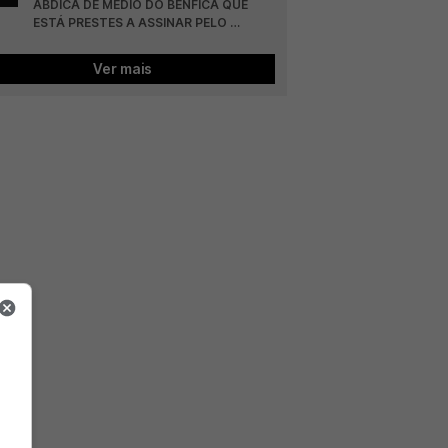
ABDICA DE MÉDIO DO BENFICA QUE 
ESTÁ PRESTES A ASSINAR PELO 
COLÓNIA
Ver mais