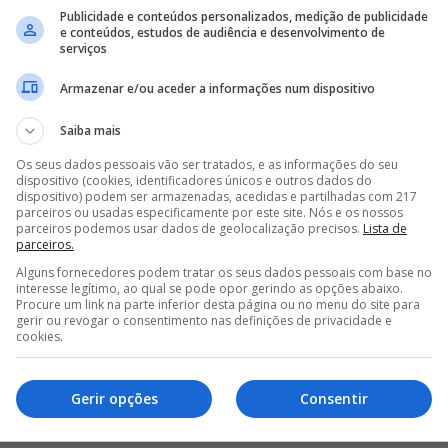
Publicidade e conteúdos personalizados, medição de publicidade
e conteúdos, estudos de audiência e desenvolvimento de
serviços
disposição uma das ferramentas mais inovadoras do
Armazenar e/ou aceder a informações num dispositivo
ões, uma vez que com esta tecnologia os encarnados
 qualquer jogo do Glorioso e dos adversários,
Saiba mais
ipa técnica.
Os seus dados pessoais vão ser tratados, e as informações do seu
dispositivo (cookies, identificadores únicos e outros dados do
dispositivo) podem ser armazenadas, acedidas e partilhadas com 217
parceiros ou usadas especificamente por este site. Nós e os nossos
parceiros podemos usar dados de geolocalização precisos.
Lista de
parceiros.
A DE MÉDIO DO BENFICA PARA GUIMARÃES
Alguns fornecedores podem tratar os seus dados pessoais com base no
interesse legítimo, ao qual se pode opor gerindo as opções abaixo.
DE MARCO SILVA E PRETENDE LEVAR ALVO DO BENFICA PARA
Procure um link na parte inferior desta página ou no menu do site para
gerir ou revogar o consentimento nas definições de privacidade e
cookies.
DO BENFICA E OBRIGA MARCO SILVA A PROCURAR OUTRA
Gerir opções
Consentir
<
>