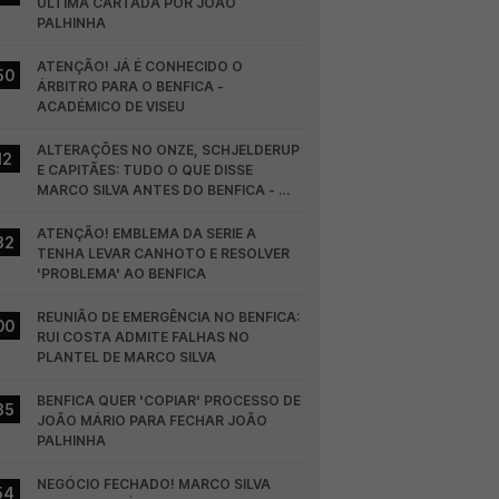
ÚLTIMA CARTADA POR JOÃO 
PALHINHA
ATENÇÃO! JÁ É CONHECIDO O 
50
ÁRBITRO PARA O BENFICA - 
ACADÉMICO DE VISEU
ALTERAÇÕES NO ONZE, SCHJELDERUP 
12
E CAPITÃES: TUDO O QUE DISSE 
MARCO SILVA ANTES DO BENFICA - 
HEARTS
ATENÇÃO! EMBLEMA DA SERIE A 
32
TENHA LEVAR CANHOTO E RESOLVER 
'PROBLEMA' AO BENFICA
REUNIÃO DE EMERGÊNCIA NO BENFICA: 
00
RUI COSTA ADMITE FALHAS NO 
PLANTEL DE MARCO SILVA
BENFICA QUER 'COPIAR' PROCESSO DE 
35
JOÃO MÁRIO PARA FECHAR JOÃO 
PALHINHA
NEGÓCIO FECHADO! MARCO SILVA 
54