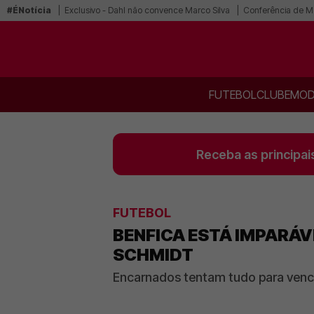
#ÉNotícia
Exclusivo - Dahl não convence Marco Silva
Conferência de Ma
FUTEBOL
CLUBE
MOD
Receba as principai
FUTEBOL
BENFICA ESTÁ IMPARÁV
SCHMIDT
Encarnados tentam tudo para venc