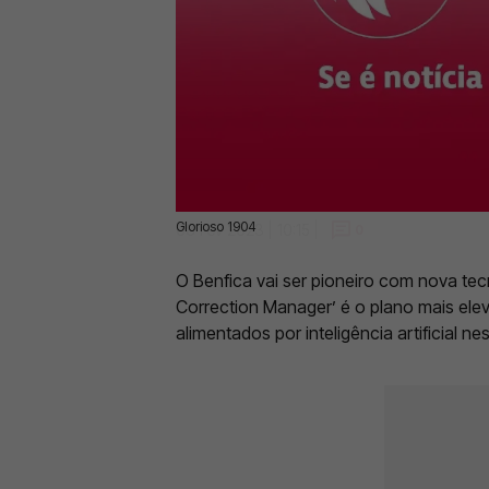
Glorioso 1904
08 Fev 2023 | 10:15 |
0
O Benfica vai ser pioneiro com nova tecn
Correction Manager’ é o plano mais ele
alimentados por inteligência artificial n