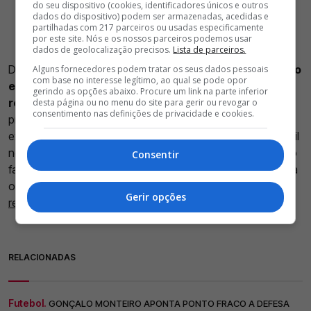
do seu dispositivo (cookies, identificadores únicos e outros
dados do dispositivo) podem ser armazenadas, acedidas e
partilhadas com 217 parceiros ou usadas especificamente
por este site. Nós e os nossos parceiros podemos usar
dados de geolocalização precisos.
Lista de parceiros.
De acordo com vários meios de comunicação franceses,
o
Alguns fornecedores podem tratar os seus dados pessoais
com base no interesse legítimo, ao qual se pode opor
emblema da Ligue 1 tem o jovem ide 17 anos bem
gerindo as opções abaixo. Procure um link na parte inferior
referenciado
. O diretor desportivo Grégory Lorenzi
desta página ou no menu do site para gerir ou revogar o
consentimento nas definições de privacidade e cookies.
pretende apostar numa combinação entre jogadores
experientes e jovens talentos com elevado potencial, perfil
no qual Mauro Furtado encaixa na perfeição. Além disso, o
Consentir
facto de o defesa entrar no último ano de contrato torna a
operação ainda mais apelativa -
até porque não quer
Gerir opções
renovar
.
RELACIONADAS
Futebol.
GONÇALO MONTEIRO APONTA PONTO FRACO A DEFESA