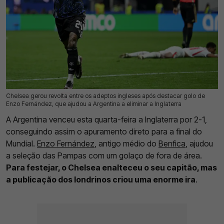
Chelsea gerou revolta entre os adeptos ingleses após destacar golo de
16 Jul 2026 | 16:56 |
0
Enzo Fernández, que ajudou a Argentina a eliminar a Inglaterra
A Argentina venceu esta quarta-feira a Inglaterra por 2-1,
conseguindo assim o apuramento direto para a final do
Mundial.
Enzo Fernández
, antigo médio do
Benfica
, ajudou
a seleção das Pampas com um golaço de fora de área.
Para festejar, o Chelsea enalteceu o seu capitão, mas
a publicação dos londrinos criou uma enorme ira
.