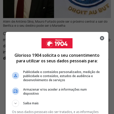
Além de António Silva, Mauro Furtado pode ser o próximo central a sair do
16 Jul 2026 | 17:31 |
0
Benfica e o seu destino pode ser o Marselha
O
Benfica
enfrenta um novo desafio para segurar uma das
maiores promessas da formação.
Mauro Furtado
, campeão
do Mundo de sub-17 por Portugal, está a despertar forte
interesse no estrangeiro
e o Marselha surge como um
Glorioso 1904 solicita o seu consentimento
dos clubes mais atentos à evolução do jovem defesa
.
para utilizar os seus dados pessoais para:
Publicidade e conteúdos personalizados, medição de
publicidade e conteúdos, estudos de audiência e
desenvolvimento de serviços
Armazenar e/ou aceder a informações num
dispositivo
Saiba mais
Os seus dados pessoais vão ser tratados, e as informações