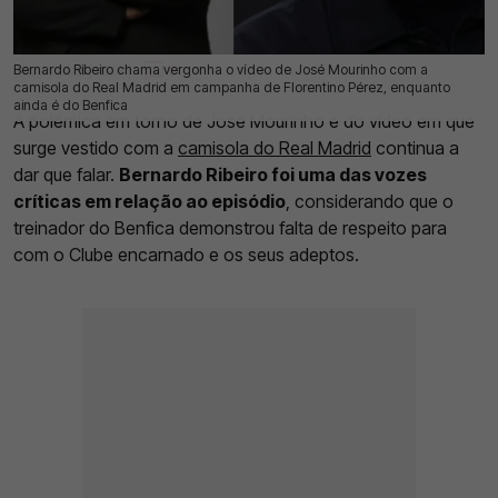
Bernardo Ribeiro chama vergonha o vídeo de José Mourinho com a
04 Jun 2026 | 12:08 |
0
camisola do Real Madrid em campanha de Florentino Pérez, enquanto
ainda é do Benfica
A polémica em torno de José Mourinho e do vídeo em que
surge vestido com a
camisola do Real Madrid
continua a
dar que falar.
Bernardo Ribeiro foi uma das vozes
críticas em relação ao episódio
, considerando que o
treinador do Benfica demonstrou falta de respeito para
com o Clube encarnado e os seus adeptos.