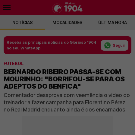
NOTÍCIAS
MODALIDADES
ÚLTIMA HORA
Receba as principais notícias do Glorioso 1904
Seguir
no seu WhatsApp!
FUTEBOL
BERNARDO RIBEIRO PASSA-SE COM
MOURINHO: "BORRIFOU-SE PARA OS
ADEPTOS DO BENFICA"
Comentador desaprova com veemência o vídeo do
treinador a fazer campanha para Florentino Pérez
no Real Madrid enquanto ainda é dos encarnados