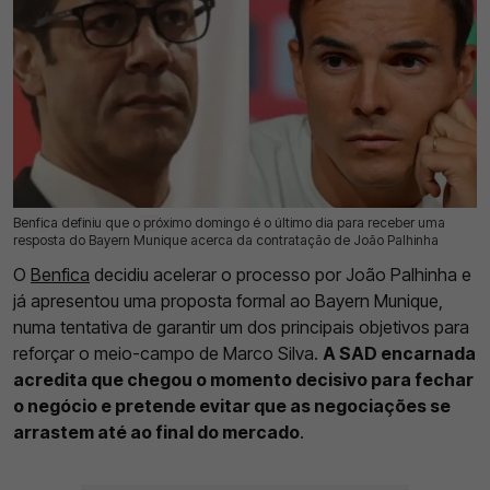
Benfica definiu que o próximo domingo é o último dia para receber uma
05 Ago 2026 | 17:17 |
0
resposta do Bayern Munique acerca da contratação de João Palhinha
O
Benfica
decidiu acelerar o processo por João Palhinha e
já apresentou uma proposta formal ao Bayern Munique,
numa tentativa de garantir um dos principais objetivos para
reforçar o meio-campo de Marco Silva.
A SAD encarnada
acredita que chegou o momento decisivo para fechar
o negócio e pretende evitar que as negociações se
arrastem até ao final do mercado
.