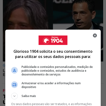
Glorioso 1904 solicita o seu consentimento
para utilizar os seus dados pessoais para:
Publicidade e conteúdos personalizados, medição de
publicidade e conteúdos, estudos de audiência e
desenvolvimento de serviços
Armazenar e/ou aceder a informações num
dispositivo
FUTEBOL
TUDO OU NADA! BENFICA JOGA A
Saiba mais
ÚLTIMA CARTADA POR JOÃO
Os seus dados pessoais vão ser tratados, e as informações