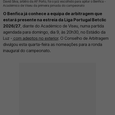
David Silva, árbitro da AF Porto, foi o juíz escolhido para apitar o Benfica -
05 Ago 2026 | 16:50 |
0
Académico de Viseu da primeira jornada do campeonato
O Benfica já conhece a equipa de arbitragem que
estará presente na estreia da Liga Portugal Betclic
2026/27
, diante do Académico de Viseu, numa partida
agendada para domingo, dia 9, às 20h30, no Estádio da
Luz -
com adeptos no exterior
. O Conselho de Arbitragem
divulgou esta quarta-feira as nomeações para a ronda
inaugural do campeonato.