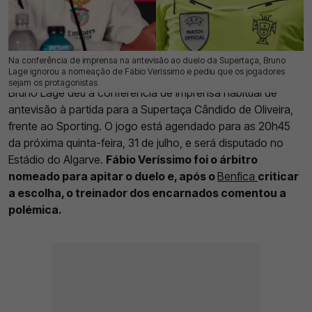
Na conferência de imprensa na antevisão ao duelo da Supertaça, Bruno
30 Jul 2025 | 15:12 |
0
Lage ignorou a nomeação de Fábio Veríssimo e pediu que os jogadores
sejam os protagonistas
Bruno Lage deu a conferência de imprensa habitual de
antevisão à partida para a Supertaça Cândido de Oliveira,
frente ao Sporting. O jogo está agendado para as 20h45
da próxima quinta-feira, 31 de julho, e será disputado no
Estádio do Algarve.
Fábio Veríssimo foi o árbitro
nomeado para apitar o duelo e, após o
Benfica
criticar
a escolha, o treinador dos encarnados comentou a
polémica.