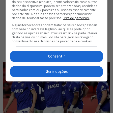
do seu dispositivo (cookies, identificadores únicos e outros
dados do dispositivo) podem ser armazenadas, acedidas e
partilhadas com 217 parceiros ou usadas especificamente
por este site. Nós e os nossos parceiros podemos usar
dados de geolocalização precisos.
Lista de parceiros.
Alguns fornecedores podem tratar os seus dados pessoais
com base no interesse legítimo, ao qual se pode opor
gerindo as opções abaixo. Procure um link na parte inferior
desta página ou no menu do site para gerir ou revogar o
consentimento nas definições de privacidade e cookies.
Consentir
Gerir opções