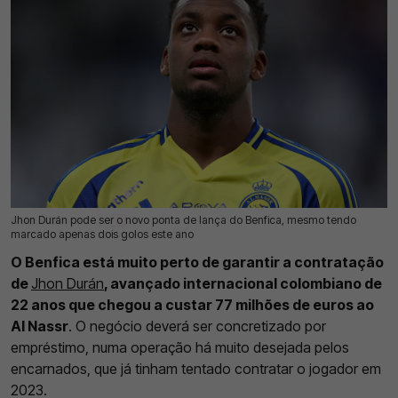
Jhon Durán pode ser o novo ponta de lança do Benfica, mesmo tendo
17 Jul 2026 | 09:47 |
0
marcado apenas dois golos este ano
O Benfica está muito perto de garantir a contratação
de
Jhon Durán
, avançado internacional colombiano de
22 anos que chegou a custar 77 milhões de euros ao
Al Nassr
. O negócio deverá ser concretizado por
empréstimo, numa operação há muito desejada pelos
encarnados, que já tinham tentado contratar o jogador em
2023.