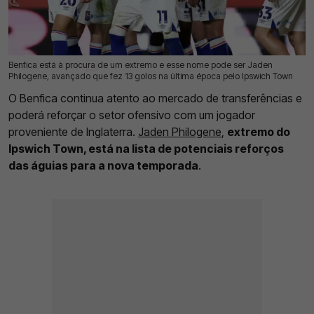
Benfica está à procura de um extremo e esse nome pode ser Jaden
17 Jul 2026 | 10:20 |
0
Philogene, avançado que fez 13 golos na última época pelo Ipswich Town
O Benfica continua atento ao mercado de transferências e
poderá reforçar o setor ofensivo com um jogador
proveniente de Inglaterra.
Jaden Philogene
,
extremo do
Ipswich Town, está na lista de potenciais reforços
das águias para a nova temporada
.