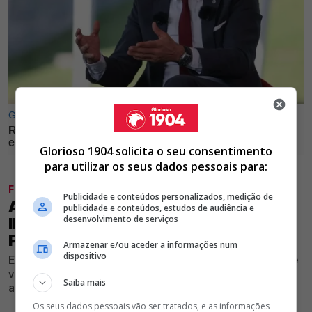
Glorioso 1904 solicita o seu consentimento
para utilizar os seus dados pessoais para:
FUTEBOL
Publicidade e conteúdos personalizados, medição de
AVANÇADO QUE FEZ 13 GOLOS EM
publicidade e conteúdos, estudos de audiência e
desenvolvimento de serviços
INGLATERRA APONTADO COMO
POSSÍVEL REFORÇO DO BENFICA
Armazenar e/ou aceder a informações num
dispositivo
Extremo destacou-se no futebol britânico e agora pode
viver a sua primeira aventura no campeonato nacional
Saiba mais
ao serviço do Clube encarnado
Os seus dados pessoais vão ser tratados, e as informações