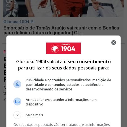
FUTEBOL
EXCLUSIVO GLORIOSO 1904 - LESÕES
Glorioso 1904 solicita o seu consentimento
EMPURRAM MÉDIO PARA FORA DO
para utilizar os seus dados pessoais para:
BENFICA; MARCO SILVA RISCA
FUTEBOLISTA
Publicidade e conteúdos personalizados, medição de
publicidade e conteúdos, estudos de audiência e
Médio formado no Seixal ficou de fora do arranque dos
desenvolvimento de serviços
trabalhos e está de saída da Luz neste mercado de
verão, apurou o nosso Jornal
Armazenar e/ou aceder a informações num
dispositivo
Saiba mais
Os seus dados pessoais vão ser tratados, e as informações