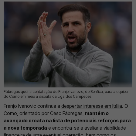
Fàbregas quer a contatação de Franjo Ivanovic, do Benfica, para a equipa
09 Jul 2026 | 17:21 |
0
do Como em meio a disputa da Liga dos Campeões
Franjo Ivanovic continua a
despertar interesse em Itália
. O
Como, orientado por Cesc Fàbregas,
mantém o
avançado croata na lista de potenciais reforços para
a nova temporada
e encontra-se a avaliar a viabilidade
financeira de uma eventual operação, bem como os