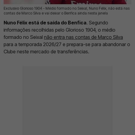
Exclusivo Glorioso 1904 - Médio formado no Seixal, Nuno Félix, não está nas
10 Jul 2026 | 03:00 |
0
contas de Marco Silva e vai deixar o Benfica ainda nesta janela
Nuno Félix está de saída do Benfica
. Segundo
informações recolhidas pelo Glorioso 1904, o médio
formado no Seixal
não entra nas contas de Marco Silva
para a temporada 2026/27 e prepara-se para abandonar o
Clube neste mercado de transferências.