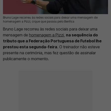
Bruno Lage recorreu às redes sociais para deixar uma mensagem de
09 Jun 2026 | 16:33 |
0
homenagem a Pizzi, crque que passou pelo Benfica
Bruno Lage recorreu às redes sociais para deixar uma
mensagem de
homenagem a Pizzi
,
na sequência do
tributo que a Federação Portuguesa de Futebol lhe
prestou esta segunda-feira
. O treinador não esteve
presente na cerimónia, mas fez questão de assinalar
publicamente o momento.