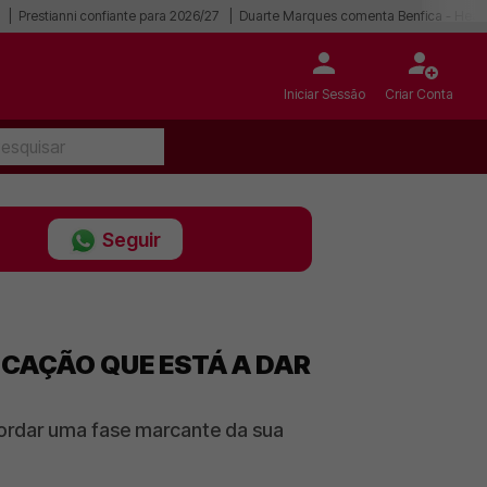
Prestianni confiante para 2026/27
Duarte Marques comenta Benfica - Hear
Iniciar Sessão
Criar Conta
Seguir
ICAÇÃO QUE ESTÁ A DAR
cordar uma fase marcante da sua