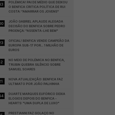
POLÉMICA! PAI DE MÉDIO QUE DEIXOU 
43
O BENFICA CRITICA POLÍTICA DE RUI 
COSTA: "AMARRAR OS JOVENS"
JOÃO GABRIEL APLAUDE ALEGADA 
00
DECISÃO DO BENFICA SOBRE PEDRO 
PROENÇA: "ASSENTA-LHE BEM"
OFICIAL! BENFICA VENDE CAMPEÃO DA 
23
EUROPA SUB-17 POR... 1 MILHÃO DE 
EUROS
NO MEIO DE POLÉMICA NO BENFICA, 
52
TRUBIN QUEBRA SILÊNCIO SOBRE 
SAMUEL SOARES
NOVA ATUALIZAÇÃO: BENFICA FAZ 
21
ULTIMATO POR JOÃO PALHINHA
DUARTE MARQUES EUFÓRICO DEIXA 
44
ELOGIOS DEPOIS DO BENFICA - 
HEARTS: "UMA DUPLA DE LUXO"
PRESTIANNI FAZ GOLAÇO NO 