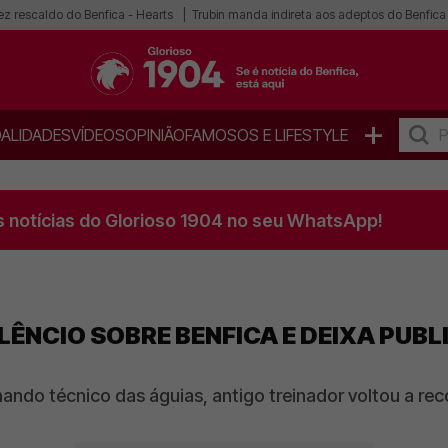
ez rescaldo do Benfica - Hearts
Trubin manda indireta aos adeptos do Benfica
+
ALIDADES
VÍDEOS
OPINIÃO
FAMOSOS E LIFESTYLE
s notícias do Glorioso 1904 no seu WhatsApp!
LÊNCIO SOBRE BENFICA E DEIXA PUBL
ando técnico das águias, antigo treinador voltou a re