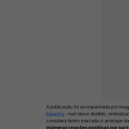
A publicação foi acompanhada por ima
Espanha
- num lance dividido, simboliz
considera terem marcado o arranque d
inúmeras reações positivas por par