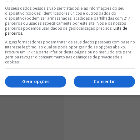
Os seus dados pessoais vão ser tratados, e as informações do seu
<
>
dispositivo (cookies, identificadores únicos e outros dados do
dispositivo) podem ser armazenadas, acedidas e partilhadas com 217
parceiros ou usadas especificamente por este site. Nós e os nossos
r o comportamento e a entrega do plantel numa altura
parceiros podemos usar dados de geolocalização precisos.
Lista de
eduzida.
"Mais uma experiência para a vida.
parceiros.
lvidos. Mérito total dos jogadores que entraram
Alguns fornecedores podem tratar os seus dados pessoais com base no
acrescentou.
interesse legítimo, ao qual se pode opor gerindo as opções abaixo.
Procure um link na parte inferior desta página ou no menu do site para
gerir ou revogar o consentimento nas definições de privacidade e
cookies.
Gerir opções
Consentir