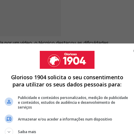
 por um vídeo, o técnico destacou as dificuldades
uias no Mundial de Clubes, competição que reduziu
ara preparar a nova temporada.
"Na época que
15 dias de férias, 17 dias até ao jogo: três jogos
e o primeiro objetivo atingido: conquista da
Glorioso 1904 solicita o seu consentimento
er, na sua conta de Instagram.
para utilizar os seus dados pessoais para:
Publicidade e conteúdos personalizados, medição de publicidade
e conteúdos, estudos de audiência e desenvolvimento de
serviços
CLUBE E VAI SER RIVAL DE CRISTIANO RONALDO
Armazenar e/ou aceder a informações num dispositivo
O ATIVO! EX BENFICA PODE SER RIVAL DE CRISTIANO RONALDO
; EX BENFICA APONTADO A CLUBE QUE SUBIU DE DIVISÃO
Saiba mais