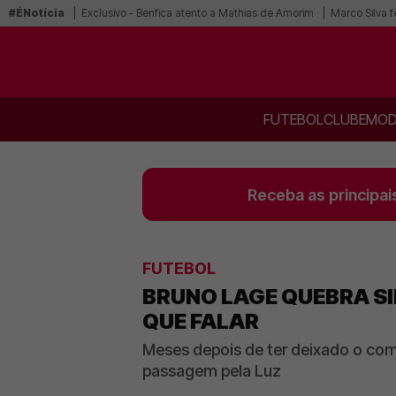
#ÉNotícia
Exclusivo - Benfica atento a Mathias de Amorim
Marco Silva f
FUTEBOL
CLUBE
MOD
Receba as principai
FUTEBOL
BRUNO LAGE QUEBRA SI
QUE FALAR
Meses depois de ter deixado o com
passagem pela Luz