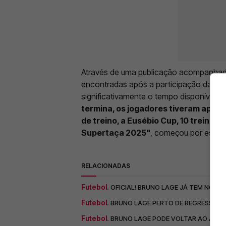
Através de uma publicação acompanhada
encontradas após a participação das ág
significativamente o tempo disponível p
termina, os jogadores tiveram apenas 
de treino, a Eusébio Cup, 10 treinos 
Supertaça 2025"
, começou por escrev
RELACIONADAS
Futebol.
OFICIAL! BRUNO LAGE JÁ TEM NOVO 
Futebol.
BRUNO LAGE PERTO DE REGRESSAR A
Futebol.
BRUNO LAGE PODE VOLTAR AO ATIVO