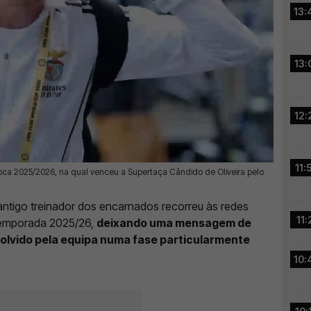
13:
13:
12:
11:
oca 2025/2026, na qual venceu a Supertaça Cândido de Oliveira pelo
 antigo treinador dos encarnados recorreu às redes
11:
 temporada 2025/26,
deixando uma mensagem de
lvido pela equipa numa fase particularmente
10: