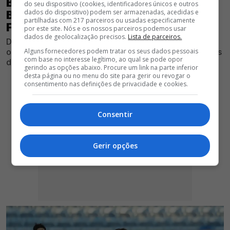
BENFICA AFUNDA VILLARREAL E DÁ
do seu dispositivo (cookies, identificadores únicos e outros
dados do dispositivo) podem ser armazenadas, acedidas e
BOAS INDICAÇÕES ANTES DO DUELO
partilhadas com 217 parceiros ou usadas especificamente
FRENTE AO ST. GALLEN
por este site. Nós e os nossos parceiros podemos usar
dados de geolocalização precisos.
Lista de parceiros.
Depois do desaire frente ao Flamengo, equipa
orientada por Marco Silva deixou boas indicações antes
Alguns fornecedores podem tratar os seus dados pessoais
com base no interesse legítimo, ao qual se pode opor
da estreia oficial da temporada
gerindo as opções abaixo. Procure um link na parte inferior
desta página ou no menu do site para gerir ou revogar o
consentimento nas definições de privacidade e cookies.
Consentir
Gerir opções