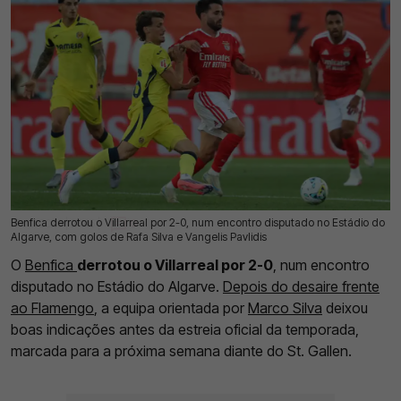
Benfica derrotou o Villarreal por 2-0, num encontro disputado no Estádio do
17 Jul 2026 | 21:46 |
0
Algarve, com golos de Rafa Silva e Vangelis Pavlidis
O
Benfica
derrotou o Villarreal por 2-0
, num encontro
disputado no Estádio do Algarve.
Depois do desaire frente
ao Flamengo
, a equipa orientada por
Marco Silva
deixou
boas indicações antes da estreia oficial da temporada,
marcada para a próxima semana diante do St. Gallen.