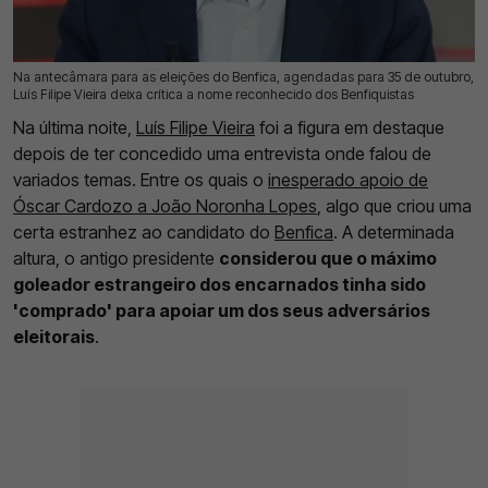
Na antecâmara para as eleições do Benfica, agendadas para 35 de outubro,
04 Out 2025 | 09:55 |
0
Luís Filipe Vieira deixa crítica a nome reconhecido dos Benfiquistas
Na última noite,
Luís Filipe Vieira
foi a figura em destaque
depois de ter concedido uma entrevista onde falou de
variados temas. Entre os quais o
inesperado apoio de
Óscar Cardozo a João Noronha Lopes
, algo que criou uma
certa estranhez ao candidato do
Benfica
. A determinada
altura, o antigo presidente
considerou que o máximo
goleador estrangeiro dos encarnados tinha sido
'comprado' para apoiar um dos seus adversários
eleitorais
.