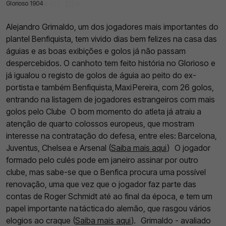
Glorioso 1904
31 Out 2022 | 16:42 |
0
Alejandro Grimaldo, um dos jogadores mais importantes do
plantel Benfiquista, tem vivido dias bem felizes na casa das
águias e as boas exibições e golos já não passam
despercebidos. O canhoto tem feito história no Glorioso e
já igualou o registo de golos de águia ao peito do ex-
portista e também Benfiquista, Maxi Pereira, com 26 golos,
entrando na listagem de jogadores estrangeiros com mais
golos pelo Clube
O bom momento do atleta já atraiu a
atenção de quarto colossos europeus, que mostram
interesse na contratação do defesa, entre eles: Barcelona,
Juventus, Chelsea e Arsenal (
Saiba mais aqui
)
O jogador
formado pelo culés pode em janeiro assinar por outro
clube, mas sabe-se que o Benfica procura uma possível
renovação, uma que vez que o jogador faz parte das
contas de Roger Schmidt até ao final da época, e tem um
papel importante na táctica do alemão, que rasgou vários
elogios ao craque (
Saiba mais aqui
).
Grimaldo - avaliado