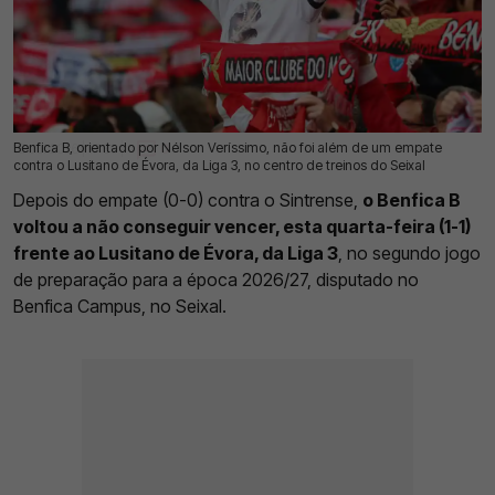
Benfica B, orientado por Nélson Veríssimo, não foi além de um empate
15 Jul 2026 | 17:39 |
0
contra o Lusitano de Évora, da Liga 3, no centro de treinos do Seixal
Depois do empate (0-0) contra o Sintrense,
o Benfica B
voltou a não conseguir vencer, esta quarta-feira (1-1)
frente ao Lusitano de Évora, da Liga 3
, no segundo jogo
de preparação para a época 2026/27, disputado no
Benfica Campus, no Seixal.