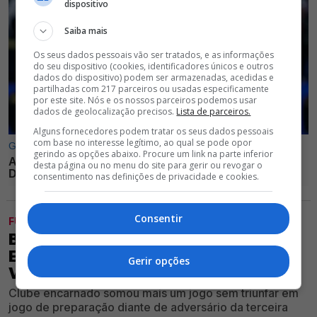
dispositivo
Saiba mais
Os seus dados pessoais vão ser tratados, e as informações
do seu dispositivo (cookies, identificadores únicos e outros
dados do dispositivo) podem ser armazenadas, acedidas e
partilhadas com 217 parceiros ou usadas especificamente
por este site. Nós e os nossos parceiros podemos usar
dados de geolocalização precisos.
Lista de parceiros.
Alguns fornecedores podem tratar os seus dados pessoais
com base no interesse legítimo, ao qual se pode opor
gerindo as opções abaixo. Procure um link na parte inferior
desta página ou no menu do site para gerir ou revogar o
consentimento nas definições de privacidade e cookies.
Consentir
FUTEBOL
BENFICA EMPATA (1-1) CONTRA
EQUIPA DA LIGA 3 E AINDA NÃO
Gerir opções
VENCEU
Clube encarnado somou mais um jogo sem triunfar em
jogo de preparação diante de adversário da terceira