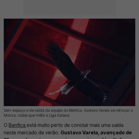
Sem espaço e de saída da equipa do Benfica, Gustavo Varela vai reforçar o
22 Jul 2026 | 17:01 |
0
Monza, clube que milita a Liga Italiana
O
Benfica
está muito perto de concluir mais uma saída
neste mercado de verão.
Gustavo Varela, avançado de