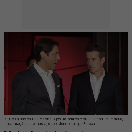
Rui Costa não pretende adiar jogos do Benfica e quer cumprir calendário,
19 Jul 2026 | 16:13 |
0
mas situação pode mudar, dependendo da Liga Europa