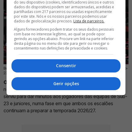
do seu dispositivo (cookies, identificadores únicos e outros
dados do dispositivo) podem ser armazenadas, acedidas e
partilhadas com 217 parceiros ou usadas especificamente
por este site. Nós e os nossos parceiros podemos usar
dados de geolocalização precisos.
Lista de parceiros.
Alguns fornecedores podem tratar os seus dados pessoais
com base no interesse legítimo, ao qual se pode opor
gerindo as opções abaixo. Procure um link na parte inferior
desta página ou no menu do site para gerir ou revogar o
consentimento nas definições de privacidade e cookies.
Consentir
Benfica perde por 1-0 para o Alverca em jogo de preparação da equipa Sub-
19 Jul 2026 | 16:15 |
0
23 no Benfica Campus neste sábado
O Benfica saiu derrotado frente ao Alverca B (1-0)
,
Gerir opções
num jogo de preparação realizado
no Seixal
. O encontro
serviu para dar minutos aos jogadores das equipas de Sub-
23 e juniores, numa fase em que ambos os escalões
continuam a preparar a temporada 2026/27.