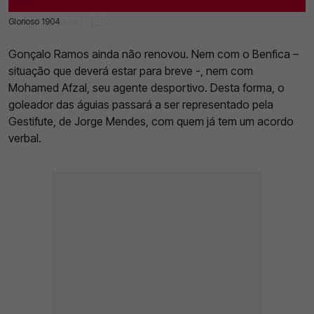
Glorioso 1904
04 Jan 2023 | 09:15 |
0
Gonçalo Ramos ainda não renovou. Nem com o Benfica –
situação que deverá estar para breve -, nem com
Mohamed Afzal, seu agente desportivo. Desta forma, o
goleador das águias passará a ser representado pela
Gestifute, de Jorge Mendes, com quem já tem um acordo
verbal.