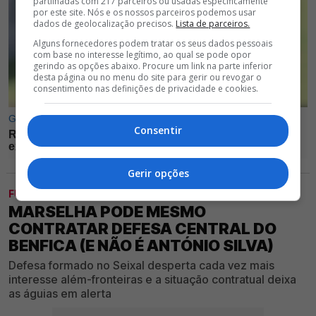
partilhadas com 217 parceiros ou usadas especificamente
por este site. Nós e os nossos parceiros podemos usar
dados de geolocalização precisos.
Lista de parceiros.
Alguns fornecedores podem tratar os seus dados pessoais
com base no interesse legítimo, ao qual se pode opor
gerindo as opções abaixo. Procure um link na parte inferior
desta página ou no menu do site para gerir ou revogar o
consentimento nas definições de privacidade e cookies.
Consentir
Gerir opções
FUTEBOL
MARSELHA PODE MESMO
CONTRATAR DEFESA CENTRAL DO
BENFICA (E NÃO É ANTÓNIO SILVA)
Defesa formado no Seixal desperta cada vez mais
interesse além-fronteiras e a situação contratual deixa
as águias em alerta