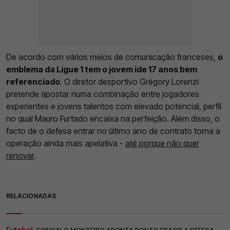
De acordo com vários meios de comunicação franceses,
o
emblema da Ligue 1 tem o jovem ide 17 anos bem
referenciado
. O diretor desportivo Grégory Lorenzi
pretende apostar numa combinação entre jogadores
experientes e jovens talentos com elevado potencial, perfil
no qual Mauro Furtado encaixa na perfeição. Além disso, o
facto de o defesa entrar no último ano de contrato torna a
operação ainda mais apelativa -
até porque não quer
renovar
.
RELACIONADAS
Futebol.
GONÇALO MONTEIRO APONTA PONTO FRACO A DEFESA