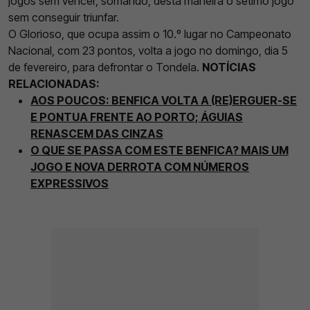
jogos sem vencer, somando, desta maneira o sétimo jogo
sem conseguir triunfar.
O Glorioso, que ocupa assim o 10.º lugar no Campeonato
Nacional, com 23 pontos, volta a jogo no domingo, dia 5
de fevereiro, para defrontar o Tondela.
NOTÍCIAS
RELACIONADAS:
AOS POUCOS: BENFICA VOLTA A (RE)ERGUER-SE
E PONTUA FRENTE AO PORTO; ÁGUIAS
RENASCEM DAS CINZAS
O QUE SE PASSA COM ESTE BENFICA? MAIS UM
JOGO E NOVA DERROTA COM NÚMEROS
EXPRESSIVOS