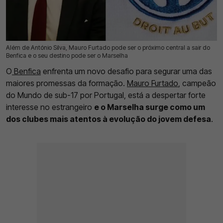
Além de António Silva, Mauro Furtado pode ser o próximo central a sair do
16 Jul 2026 | 17:31 |
0
Benfica e o seu destino pode ser o Marselha
O
Benfica
enfrenta um novo desafio para segurar uma das
maiores promessas da formação.
Mauro Furtado
, campeão
do Mundo de sub-17 por Portugal, está a despertar forte
interesse no estrangeiro
e o Marselha surge como um
dos clubes mais atentos à evolução do jovem defesa
.