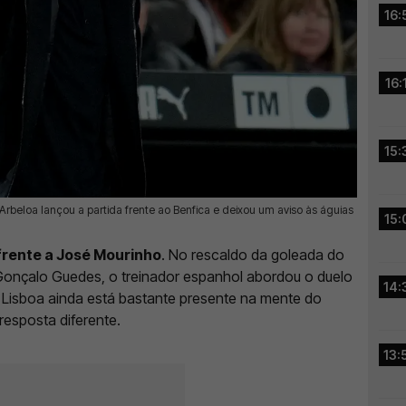
16:
16:
15:
rbeloa lançou a partida frente ao Benfica e deixou um aviso às águias
15:
 frente a José Mourinho
. No rescaldo da goleada do
 Gonçalo Guedes, o treinador espanhol abordou o duelo
14:
m Lisboa ainda está bastante presente na mente do
resposta diferente.
13: