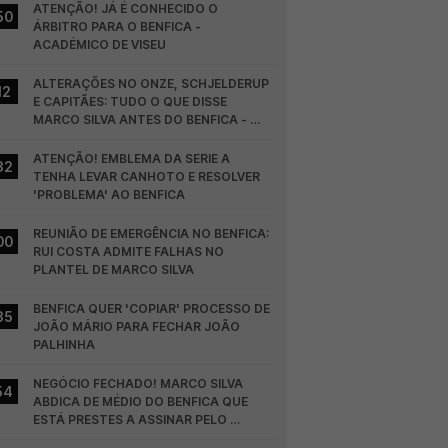
ATENÇÃO! JÁ É CONHECIDO O 
50
ÁRBITRO PARA O BENFICA - 
ACADÉMICO DE VISEU
ALTERAÇÕES NO ONZE, SCHJELDERUP 
12
E CAPITÃES: TUDO O QUE DISSE 
MARCO SILVA ANTES DO BENFICA - 
HEARTS
ATENÇÃO! EMBLEMA DA SERIE A 
32
TENHA LEVAR CANHOTO E RESOLVER 
'PROBLEMA' AO BENFICA
REUNIÃO DE EMERGÊNCIA NO BENFICA: 
00
RUI COSTA ADMITE FALHAS NO 
PLANTEL DE MARCO SILVA
BENFICA QUER 'COPIAR' PROCESSO DE 
35
JOÃO MÁRIO PARA FECHAR JOÃO 
PALHINHA
NEGÓCIO FECHADO! MARCO SILVA 
54
ABDICA DE MÉDIO DO BENFICA QUE 
ESTÁ PRESTES A ASSINAR PELO 
COLÓNIA