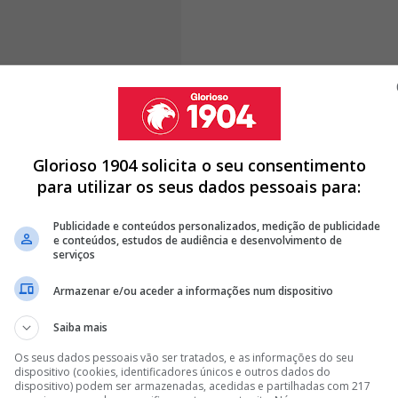
que a história não se repita"
Glorioso 1904 solicita o seu consentimento
para utilizar os seus dados pessoais para:
VA' POLÉMICA NO REAL MADRID: EX BENFICA EM BATE-BOCA
Publicidade e conteúdos personalizados, medição de publicidade
e conteúdos, estudos de audiência e desenvolvimento de
serviços
 TORNO DE MOURINHO MERECE RESPOSTA DE ARBELOA
Armazenar e/ou aceder a informações num dispositivo
RINHO E BENFICA SURGEM NO MEIO DA TEMPESTADE
Saiba mais
<
>
Os seus dados pessoais vão ser tratados, e as informações do seu
dispositivo (cookies, identificadores únicos e outros dados do
sboa, a dificuldade envolvida, o ambiente
. A
dispositivo) podem ser armazenadas, acedidas e partilhadas com 217