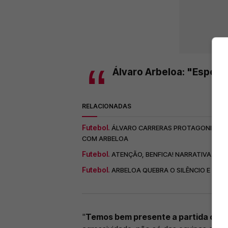
Álvaro Arbeloa: "Espero 
RELACIONADAS
Futebol.
ÁLVARO CARRERAS PROTAGONIZA 'NO
COM ARBELOA
Futebol.
ATENÇÃO, BENFICA! NARRATIVA EM
Futebol.
ARBELOA QUEBRA O SILÊNCIO E MOU
"
Temos bem presente a partida de Li