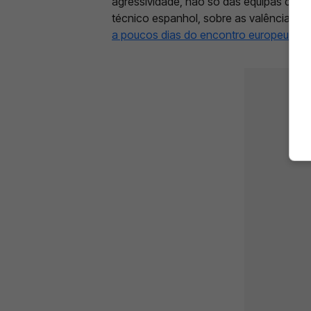
agressividade, não só das equipas do M
técnico espanhol, sobre as valências d
a poucos dias do encontro europeu
.