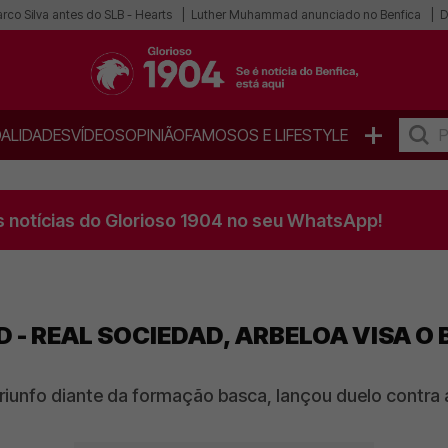
co Silva antes do SLB - Hearts
Luther Muhammad anunciado no Benfica
D
+
ALIDADES
VÍDEOS
OPINIÃO
FAMOSOS E LIFESTYLE
s notícias do Glorioso 1904 no seu WhatsApp!
 - REAL SOCIEDAD, ARBELOA VISA O 
riunfo diante da formação basca, lançou duelo contra 