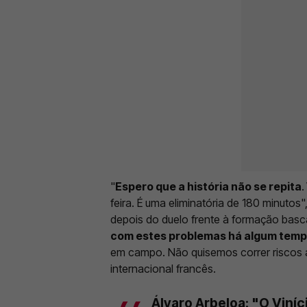
"
Espero que a história não se repita
.
feira. É uma eliminatória de 180 minutos
depois do duelo frente à formação basca
com estes problemas há algum tem
em campo. Não quisemos correr riscos an
internacional francês.
Álvaro Arbeloa: "O Viníc