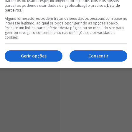
ourinho, como da partida", começou por dizer o
parceiros ou usadas especificamente por este site. Nós e os nossos
parceiros podemos usar dados de geolocalização precisos.
Lista de
o Benfica, que podem contar com um r
egresso de peso
parceiros.
Alguns fornecedores podem tratar os seus dados pessoais com base no
interesse legítimo, ao qual se pode opor gerindo as opções abaixo.
Procure um link na parte inferior desta página ou no menu do site para
gerir ou revogar o consentimento nas definições de privacidade e
cookies.
Gerir opções
Consentir