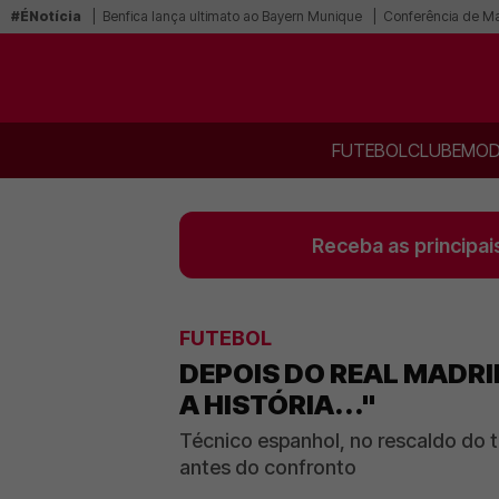
#ÉNotícia
Benfica lança ultimato ao Bayern Munique
Conferência de Mar
FUTEBOL
CLUBE
MOD
Receba as principai
FUTEBOL
DEPOIS DO REAL MADRID
A HISTÓRIA..."
Técnico espanhol, no rescaldo do t
antes do confronto