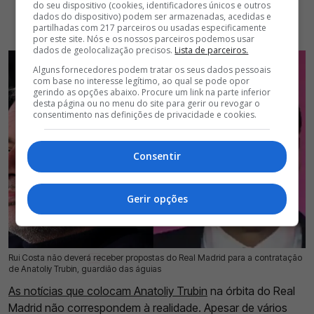
do seu dispositivo (cookies, identificadores únicos e outros
dados do dispositivo) podem ser armazenadas, acedidas e
partilhadas com 217 parceiros ou usadas especificamente
por este site. Nós e os nossos parceiros podemos usar
dados de geolocalização precisos.
Lista de parceiros.
Alguns fornecedores podem tratar os seus dados pessoais
com base no interesse legítimo, ao qual se pode opor
gerindo as opções abaixo. Procure um link na parte inferior
desta página ou no menu do site para gerir ou revogar o
consentimento nas definições de privacidade e cookies.
Consentir
Gerir opções
Rui Costa não deverá receber propostas do Real Madrid para a contratação
15 Jul 2026 | 13:34 |
0
de Anatoliy Trubin, guardião das águias
As notícias que colocam Anatoliy Trubin
na órbita do Real
Madrid não correspondem à realidade. Apesar de vários