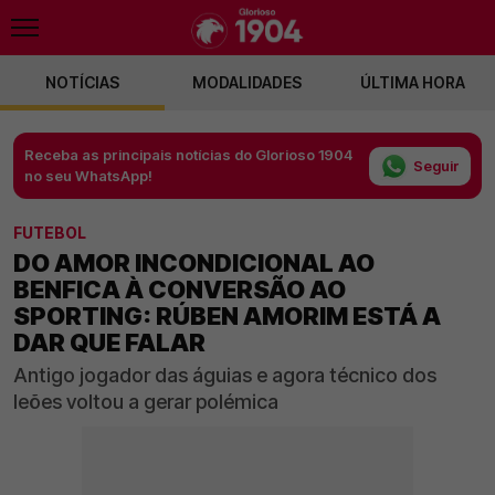
NOTÍCIAS
MODALIDADES
ÚLTIMA HORA
Receba as principais notícias do Glorioso 1904
Seguir
no seu WhatsApp!
FUTEBOL
DO AMOR INCONDICIONAL AO
BENFICA À CONVERSÃO AO
SPORTING: RÚBEN AMORIM ESTÁ A
DAR QUE FALAR
Antigo jogador das águias e agora técnico dos
leões voltou a gerar polémica