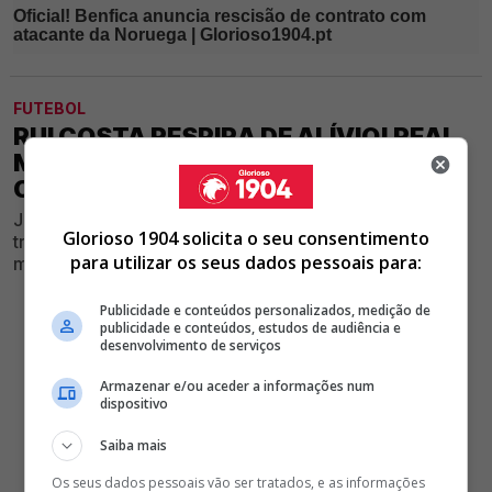
FUTEBOL
RUI COSTA RESPIRA DE ALÍVIO! REAL
MADRID NÃO TEM INTERESSE EM
COMPRAR FUTEBOLISTA DO BENFICA
Jogador das águias teve o seu nome ligado a uma
Glorioso 1904 solicita o seu consentimento
transferência para uma nova união a José Mourinho,
para utilizar os seus dados pessoais para:
mas negociação não vai acontecer
Publicidade e conteúdos personalizados, medição de
publicidade e conteúdos, estudos de audiência e
desenvolvimento de serviços
Armazenar e/ou aceder a informações num
dispositivo
Saiba mais
Os seus dados pessoais vão ser tratados, e as informações