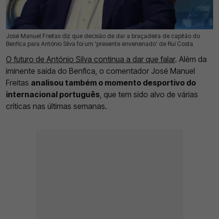
José Manuel Freitas diz que decisão de dar a braçadeira de capitão do
15 Jul 2026 | 12:42 |
0
Benfica para António Silva foi um 'presente envenenado' de Rui Costa
O futuro de António Silva continua a dar que falar
. Além da
iminente saída do Benfica, o comentador José Manuel
Freitas
analisou também o momento desportivo do
internacional português
, que tem sido alvo de várias
críticas nas últimas semanas.