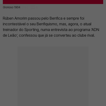
Glorioso 1904
30 Nov 2022 | 13:16 |
0
Rúben Amorim passou pelo Benfica e sempre foi
incontestável o seu Benfiquismo, mas, agora, o atual
treinador do Sporting, numa entrevista ao programa ‘ADN
de Leão’, confessou que já se converteu ao clube rival.