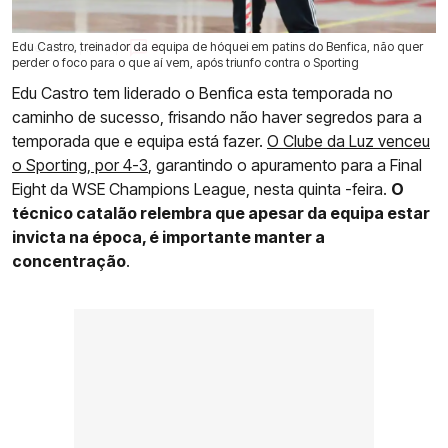
Edu Castro, treinador da equipa de hóquei em patins do Benfica, não quer
27 Fev 2026 | 17:42 |
0
perder o foco para o que aí vem, após triunfo contra o Sporting
Edu Castro tem liderado o Benfica esta temporada no
caminho de sucesso, frisando não haver segredos para a
temporada que e equipa está fazer.
O Clube da Luz venceu
o Sporting, por 4-3
, garantindo o apuramento para a Final
Eight da WSE Champions League, nesta quinta -feira.
O
técnico catalão relembra que apesar da equipa estar
invicta na época, é importante manter a
concentração
.