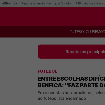
#ÉNotícia
Rayo Vallecano também quer Obrador
PSP deixa garantias s
FUTEBOL
CLUBE
MOD
Receba as principai
FUTEBOL
ENTRE ESCOLHAS DIFÍC
BENFICA: "FAZ PARTE DO
Em respostas aos jornalistas, sele
ao futebolista encarnado