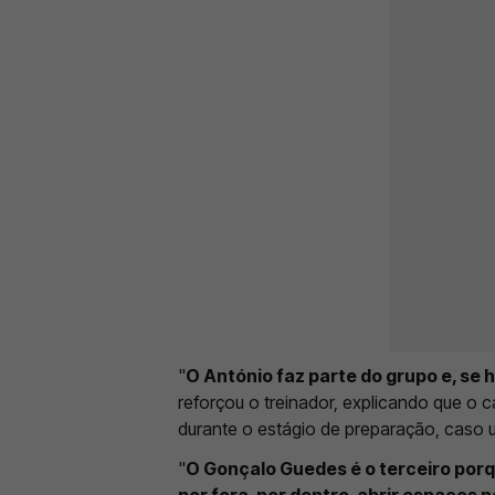
"
O António faz parte do grupo e, se h
reforçou o treinador, explicando que o 
durante o estágio de preparação, caso u
"
O Gonçalo Guedes é o terceiro porqu
por fora, por dentro, abrir espaços