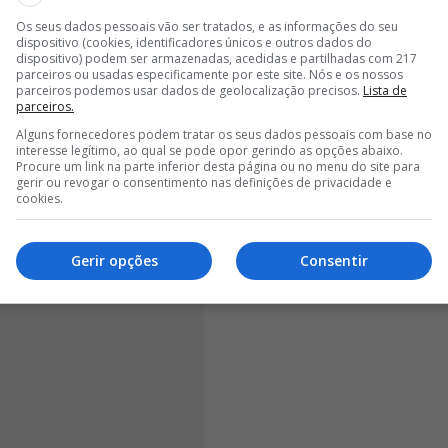
<
>
Os seus dados pessoais vão ser tratados, e as informações do seu
dispositivo (cookies, identificadores únicos e outros dados do
trabalhámos com eles e, em março, precisámos de
dispositivo) podem ser armazenadas, acedidas e partilhadas com 217
ferentes, e a escolha recaiu sobre o Tomás
parceiros ou usadas especificamente por este site. Nós e os nossos
parceiros podemos usar dados de geolocalização precisos.
Lista de
estionado sobre algumas das decisões em relação ao
parceiros.
Alguns fornecedores podem tratar os seus dados pessoais com base no
interesse legítimo, ao qual se pode opor gerindo as opções abaixo.
Procure um link na parte inferior desta página ou no menu do site para
gerir ou revogar o consentimento nas definições de privacidade e
cookies.
Gerir opções
Consentir