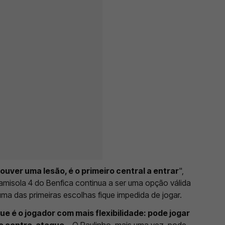
ouver uma lesão, é o primeiro central a entrar
",
camisola 4 do Benfica continua a ser uma opção válida
ma das primeiras escolhas fique impedida de jogar.
e é o jogador com mais flexibilidade: pode jogar
 no contra-ataque…
O Paulinho, mais uma vez, pode