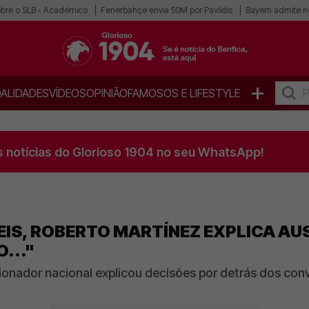
obre o SLB - Académico
Fenerbahçe envia 50M por Pavlidis
Bayern admite n
+
ALIDADES
VÍDEOS
OPINIÃO
FAMOSOS E LIFESTYLE
s notícias do Glorioso 1904 no seu WhatsApp!
EIS, ROBERTO MARTÍNEZ EXPLICA AU
..."
cionador nacional explicou decisões por detrás dos co