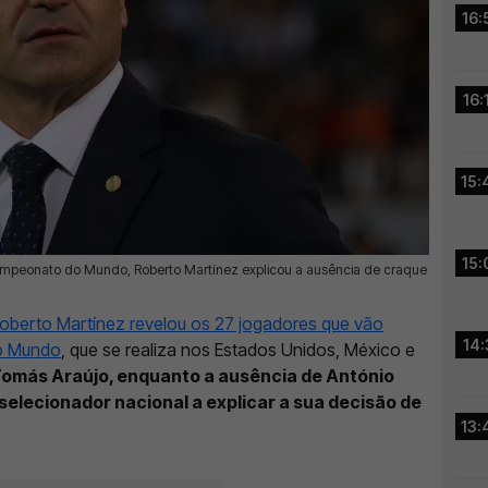
16:
16:
15:
15:
mpeonato do Mundo, Roberto Martínez explicou a ausência de craque
oberto Martínez revelou os 27 jogadores que vão
14:
do Mundo
, que se realiza nos Estados Unidos, México e
Tomás Araújo, enquanto a ausência de António
 selecionador nacional a explicar a sua decisão de
13: