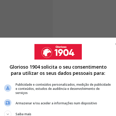
tónio faz parte do grupo e, se
imeiro central a entrar"
Glorioso 1904 solicita o seu consentimento
para utilizar os seus dados pessoais para:
EFESA CENTRAL DO BENFICA (E NÃO É ANTÓNIO SILVA)
Publicidade e conteúdos personalizados, medição de publicidade
e conteúdos, estudos de audiência e desenvolvimento de
FRACO A DEFESA DO BENFICA E DIZ QUE JOGADOR É
serviços
Armazenar e/ou aceder a informações num dispositivo
 RUI COSTA SE PORTOU MAL COM ANTÓNIO SILVA
Saiba mais