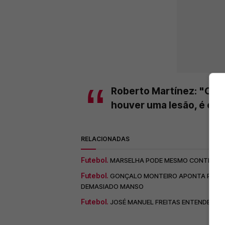
Roberto Martínez: "O An
houver uma lesão, é o pr
RELACIONADAS
Futebol.
MARSELHA PODE MESMO CONTRATAR D
Futebol.
GONÇALO MONTEIRO APONTA PONTO 
DEMASIADO MANSO
Futebol.
JOSÉ MANUEL FREITAS ENTENDE QUE