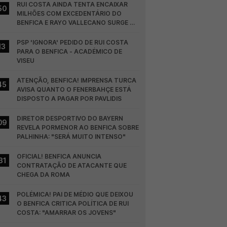
RUI COSTA AINDA TENTA ENCAIXAR 
50
MILHÕES COM EXCEDENTÁRIO DO 
BENFICA E RAYO VALLECANO SURGE NA 
CORRIDA
PSP 'IGNORA' PEDIDO DE RUI COSTA 
13
PARA O BENFICA - ACADÉMICO DE 
VISEU
ATENÇÃO, BENFICA! IMPRENSA TURCA 
45
AVISA QUANTO O FENERBAHÇE ESTÁ 
DISPOSTO A PAGAR POR PAVLIDIS
DIRETOR DESPORTIVO DO BAYERN 
09
REVELA PORMENOR AO BENFICA SOBRE 
PALHINHA: "SERÁ MUITO INTENSO"
OFICIAL! BENFICA ANUNCIA 
31
CONTRATAÇÃO DE ATACANTE QUE 
CHEGA DA ROMA
POLÉMICA! PAI DE MÉDIO QUE DEIXOU 
43
O BENFICA CRITICA POLÍTICA DE RUI 
COSTA: "AMARRAR OS JOVENS"