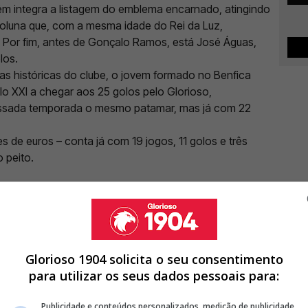
ém integra a listagem do emblema encarnado, atingindo
oluna que, com a mesma idade do Rei da Luz,
. Por fim, antes de Gonçalo Ramos, está José Águas,
los.
ras históricas do clube, o jovem formado no Benfica
o XXI a chegar aos 25 golos pelo Glorioso,
passada temporada o mesmo patamar, mas já com 22
de euros – conta já com 19 jogos, 11 golos e três
 peito.
Glorioso 1904 solicita o seu consentimento
para utilizar os seus dados pessoais para:
Publicidade e conteúdos personalizados, medição de publicidade