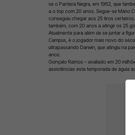
se o Pantera Negra, em 1962, que tamb
a o top com 20 anos. Segue-se Mário C
conseguiu chegar aos 25 tiros certeiros
também, com 20 anos a atingir os 25 go
Atualmente para além de se juntar a figu
Campus, é o jogador mais novo do sécul
ultrapassando Darwin, que atingiu na 
anos.
Gonçalo Ramos – avaliado em 20 milhões 
assistências esta temporada de águia ao