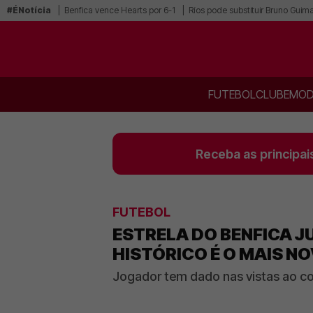
#ÉNotícia
Benfica vence Hearts por 6-1
Ríos pode substituir Bruno Guim
FUTEBOL
CLUBE
MOD
Receba as principai
FUTEBOL
ESTRELA DO BENFICA J
HISTÓRICO É O MAIS N
Jogador tem dado nas vistas ao 