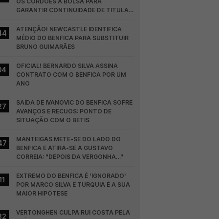
OS CORDÕES À BOLSA PARA 
GARANTIR CONTINUIDADE DE TITULAR 
NO BENFICA
ATENÇÃO! NEWCASTLE IDENTIFICA 
44
MÉDIO DO BENFICA PARA SUBSTITUIR 
BRUNO GUIMARÃES
OFICIAL! BERNARDO SILVA ASSINA 
04
CONTRATO COM O BENFICA POR UM 
ANO
SAÍDA DE IVANOVIC DO BENFICA SOFRE 
27
AVANÇOS E RECUOS: PONTO DE 
SITUAÇÃO COM O BETIS
MANTEIGAS METE-SE DO LADO DO 
47
BENFICA E ATIRA-SE A GUSTAVO 
CORREIA: "DEPOIS DA VERGONHA…"
EXTREMO DO BENFICA É 'IGNORADO' 
11
POR MARCO SILVA E TURQUIA É A SUA 
MAIOR HIPÓTESE
VERTONGHEN CULPA RUI COSTA PELA 
32