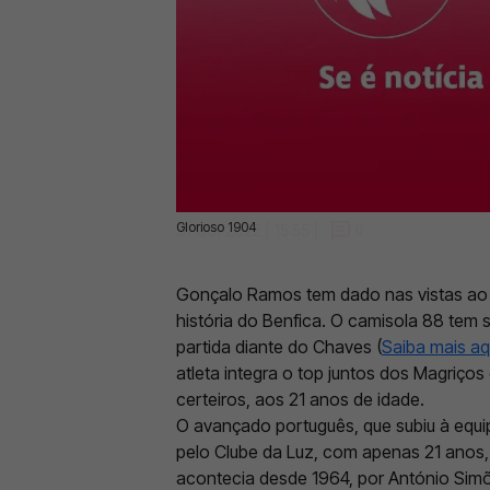
Glorioso 1904
31 Out 2022 | 15:55 |
0
Gonçalo Ramos tem dado nas vistas ao
história do Benfica. O camisola 88 tem s
partida diante do Chaves (
Saiba mais aq
atleta integra o top juntos dos Magriços
certeiros, aos 21 anos de idade.
O avançado português, que subiu à equi
pelo Clube da Luz, com apenas 21 anos,
acontecia desde 1964, por António Sim