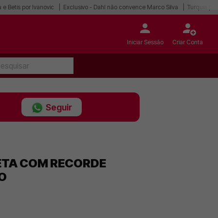
 e Betis por Ivanovic
Exclusivo - Dahl não convence Marco Silva
Turquia po
Iniciar Sessão
Criar Conta
Seguir
LETA COM RECORDE
CO