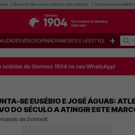
arães
Bernardo Silva assina contrato com o Benfica
Tira-teimas entre Benfica
+
ALIDADES
VÍDEOS
OPINIÃO
FAMOSOS E LIFESTYLE
s notícias do Glorioso 1904 no seu WhatsApp!
UNTA-SE EUSÉBIO E JOSÉ ÁGUAS: AT
OVO DO SÉCULO A ATINGIR ESTE MAR
comando de Schmidt