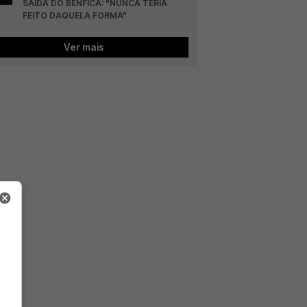
SAÍDA DO BENFICA: "NUNCA TERIA 
FEITO DAQUELA FORMA"
Ver mais