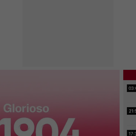
03:
21:
17: