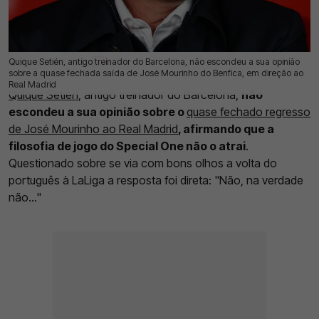
Quique Setién, antigo treinador do Barcelona, não escondeu a sua opinião
19 Mai 2026 | 13:43 |
0
sobre a quase fechada saída de José Mourinho do Benfica, em direção ao
Real Madrid
Quique Setién
, antigo treinador do Barcelona,
não
escondeu a sua opinião sobre o
quase fechado regresso
de José Mourinho ao Real Madrid
, afirmando que a
filosofia de jogo do Special One não o atrai
.
Questionado sobre se via com bons olhos a volta do
português à LaLiga a resposta foi direta: "Não, na verdade
não..."