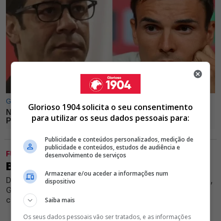
Glorioso 1904 solicita o seu consentimento
para utilizar os seus dados pessoais para:
Publicidade e conteúdos personalizados, medição de
publicidade e conteúdos, estudos de audiência e
FUTEBOL
desenvolvimento de serviços
BENFICA PERDE 1-0 COM O ALVERCA
Armazenar e/ou aceder a informações num
Durante amigável de preparação para a próxima época,
dispositivo
Glorioso não conseguiu impedir a derrota diante do
clube do Ribatejo no Seixal
Saiba mais
Os seus dados pessoais vão ser tratados, e as informações