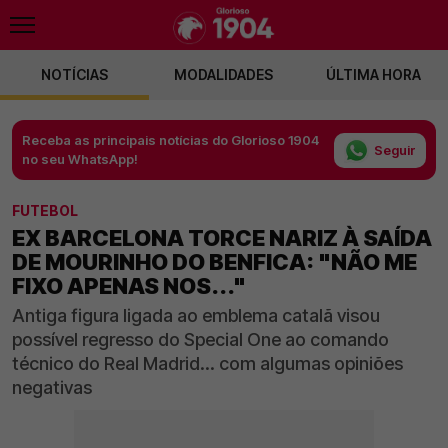
NOTÍCIAS
MODALIDADES
ÚLTIMA HORA
Receba as principais notícias do Glorioso 1904
Seguir
no seu WhatsApp!
FUTEBOL
EX BARCELONA TORCE NARIZ À SAÍDA
DE MOURINHO DO BENFICA: "NÃO ME
FIXO APENAS NOS..."
Antiga figura ligada ao emblema catalã visou
possível regresso do Special One ao comando
técnico do Real Madrid... com algumas opiniões
negativas