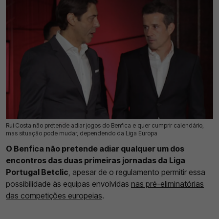
Rui Costa não pretende adiar jogos do Benfica e quer cumprir calendário,
19 Jul 2026 | 16:13 |
0
mas situação pode mudar, dependendo da Liga Europa
O Benfica não pretende adiar qualquer um dos
encontros das duas primeiras jornadas da Liga
Portugal Betclic
, apesar de o regulamento permitir essa
possibilidade às equipas envolvidas
nas pré-eliminatórias
das competições europeias
.