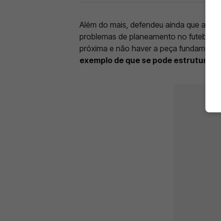
Além do mais, defendeu ainda que a pro
problemas de planeamento no futebol: 
próxima e não haver a peça fundamental
exemplo de que se pode estruturar o