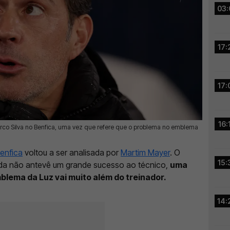
03:
17:
17:
16:
co Silva no Benfica, uma vez que refere que o problema no emblema
enfica
voltou a ser analisada por
Martim Mayer
. O
15:
ada não antevê um grande sucesso ao técnico,
uma
blema da Luz vai muito além do treinador.
14: