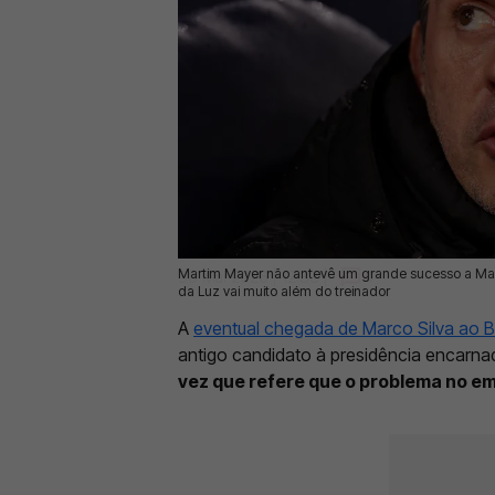
Martim Mayer não antevê um grande sucesso a Mar
30 Mai 2026 | 12:33 |
0
da Luz vai muito além do treinador
A
eventual chegada de Marco Silva ao B
antigo candidato à presidência encarn
vez que refere que o problema no em