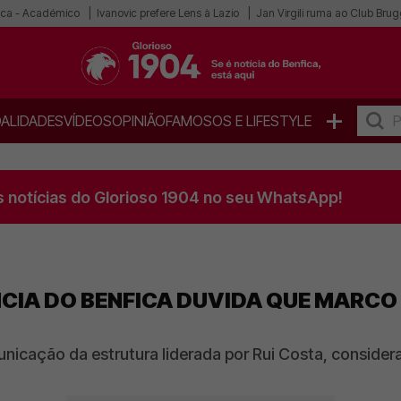
ica - Académico
Ivanovic prefere Lens à Lazio
Jan Virgili ruma ao Club Bru
+
ALIDADES
VÍDEOS
OPINIÃO
FAMOSOS E LIFESTYLE
s notícias do Glorioso 1904 no seu WhatsApp!
CIA DO BENFICA DUVIDA QUE MARCO
nicação da estrutura liderada por Rui Costa, conside