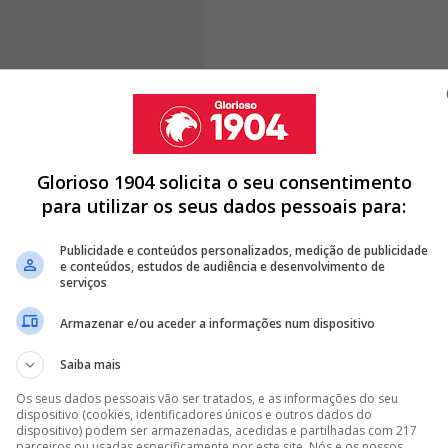
as na comunicação da estrutura liderada por
Rui Costa
,
mbiente entre os adeptos:
"Rui Costa já devia ter
 ter antecipado a situação de uma forma
Glorioso 1904 solicita o seu consentimento
uilo que todos os sócios sentem perante uma incerteza
para utilizar os seus dados pessoais para:
vista ao 'Notícias ao Minuto'.
Publicidade e conteúdos personalizados, medição de publicidade
e conteúdos, estudos de audiência e desenvolvimento de
serviços
Armazenar e/ou aceder a informações num dispositivo
 WILSON CONTINUA A SER APONTADO AO BENFICA, MAS HÁ
Saiba mais
LHAM PARA O BENFICA; SAIBA TUDO
Os seus dados pessoais vão ser tratados, e as informações do seu
A DE MARCO SILVA PARA O BENFICA: “DISSE QUE…”
dispositivo (cookies, identificadores únicos e outros dados do
dispositivo) podem ser armazenadas, acedidas e partilhadas com 217
parceiros ou usadas especificamente por este site. Nós e os nossos