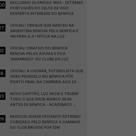
EXCLUSIVO GLORIOSO 1904 - EXTREMO 
00
PORTUGUÊS DO CELTA DE VIGO 
DESPERTA INTERESSE DO BENFICA
OFICIAL! CRAQUE QUE NASCEU NA 
27
ARGENTINA RENOVA PELO BENFICA E 
VAI PARA A 4.ª ÉPOCA NA LUZ
OFICIAL! CRIATIVO DO BENFICA 
02
RENOVA PELAS ÁGUIAS E FICA 
'AMARRADO' AO CLUBE DA LUZ
OFICIAL! A CHORAR, FUTEBOLISTA QUE 
18
VIVEU PESADELO NO BENFICA PÕE 
PONTO FINAL NA CARREIRA AOS 29 
ANOS
NOVO CAPITÃO, LUZ VAZIA E TRUBIN: 
33
TUDO O QUE DISSE MARCO SILVA 
ANTES DE BENFICA - ACADÉMICO 
VISEU
NEGÓCIO QUASE FECHADO! EXTREMO 
26
COBIÇADO PELO BENFICA A CAMINHO 
DO CLUB BRUGGE POR 12M