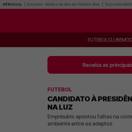
#ÉNotícia
Exclusivo - Benfica de olho em Vladimir Silva
Tudo sobre Benf
FUTEBOL
CLUBE
MOD
Receba as principai
FUTEBOL
CANDIDATO À PRESIDÊN
NA LUZ
Empresário apontou falhas na comu
ambiente entre os adeptos