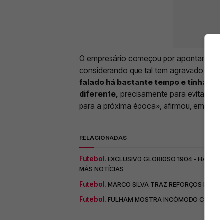
O empresário começou por apontar falh
considerando que tal tem agravado o a
falado há bastante tempo e tinha de
diferente,
precisamente para evitar aq
para a próxima época», afirmou, em entre
RELACIONADAS
Futebol.
EXCLUSIVO GLORIOSO 1904 - HARRY
MÁS NOTÍCIAS
Futebol.
MARCO SILVA TRAZ REFORÇOS DO FU
Futebol.
FULHAM MOSTRA INCÓMODO COM A ID