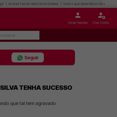
gge
Andrea Falcón retira-se do futebol
Tudo o que disse Marco Silva
M. B
Iniciar Sessão
Criar Conta
Seguir
 SILVA TENHA SUCESSO
rando que tal tem agravado