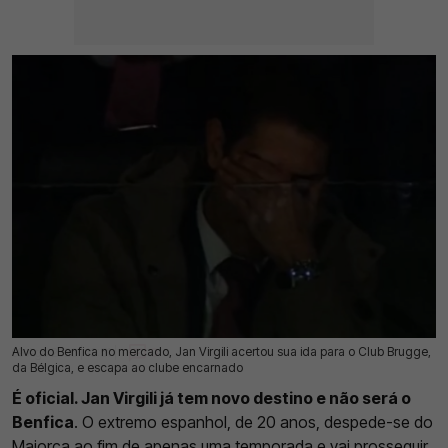
Alvo do Benfica no mercado, Jan Virgili acertou sua ida para o Club Brugge,
09 Ago 2026 | 13:51 |
0
da Bélgica, e escapa ao clube encarnado
É oficial. Jan Virgili já tem novo destino e não será o
Benfica
. O extremo espanhol, de 20 anos, despede-se do
Maiorca ao fim de apenas uma temporada e vai
prosseguir