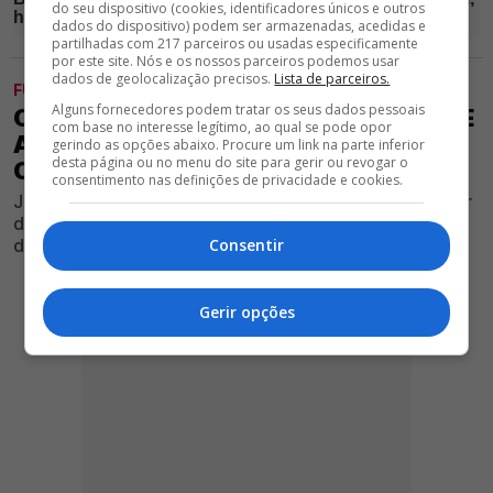
do seu dispositivo (cookies, identificadores únicos e outros
dados do dispositivo) podem ser armazenadas, acedidas e
partilhadas com 217 parceiros ou usadas especificamente
por este site. Nós e os nossos parceiros podemos usar
dados de geolocalização precisos.
Lista de parceiros.
FUTEBOL
Alguns fornecedores podem tratar os seus dados pessoais
OFICIAL! AVANÇADO ESPANHOL FOGE
com base no interesse legítimo, ao qual se pode opor
AO BENFICA E RUMA À BÉLGICA PELA
gerindo as opções abaixo. Procure um link na parte inferior
desta página ou no menu do site para gerir ou revogar o
CLÁUSULA DE 12M
consentimento nas definições de privacidade e cookies.
Jogador esteve na lista dos encarnados, mas optou por
dar continuidade a sua carreira em solo belga, onde
deverá ter mais tempo entre os titulares
Consentir
Gerir opções